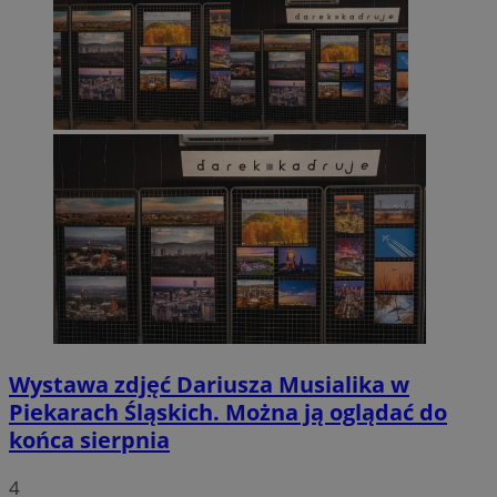
Wystawa zdjęć Dariusza Musialika w
Piekarach Śląskich. Można ją oglądać do
końca sierpnia
4