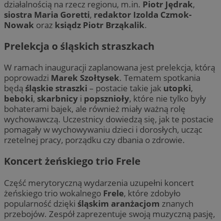
działalnością na rzecz regionu, m.in.
Piotr Jędrak
,
siostra Maria Goretti
,
redaktor Izolda Czmok-
Nowak
oraz
ksiądz Piotr Brząkalik
.
Prelekcja o śląskich straszkach
W ramach inauguracji zaplanowana jest prelekcja, którą
poprowadzi
Marek Szołtysek
. Tematem spotkania
będą
śląskie straszki
– postacie takie jak
utopki
,
beboki
,
skarbnicy
i
popsznioły
, które nie tylko były
bohaterami bajek, ale również miały ważną rolę
wychowawczą. Uczestnicy dowiedzą się, jak te postacie
pomagały w wychowywaniu dzieci i dorosłych, ucząc
rzetelnej pracy, porządku czy dbania o zdrowie.
Koncert żeńskiego trio Frele
Część merytoryczną wydarzenia uzupełni koncert
żeńskiego trio wokalnego
Frele
, które zdobyło
popularność dzięki
śląskim aranżacjom
znanych
przebojów. Zespół zaprezentuje swoją muzyczną pasję,