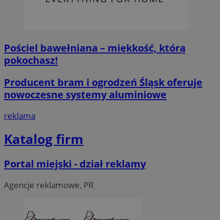
Niezbędne
Wydajność
Targetowanie
Fun
Niezbędne pliki cookie umożliwiają korzystanie z podstawowych fun
logowanie użytkownika i zarządzanie kontem. Bez niezbędnych p
ze strony internetowej.
Pościel bawełniana – miękkość, którą
O
Nazwa
Provider
/
Domena
pokochasz!
przech
SessID
piekaryslaskie.com.pl
1
Producent bram i ogrodzeń Śląsk oferuje
nowoczesne systemy aluminiowe
QeSessID
piekaryslaskie.com.pl
1
reklama
MvSessID
piekaryslaskie.com.pl
1
Katalog firm
VISITOR_PRIVACY_METADATA
5 mie
YouTube
tyg
.youtube.com
Portal miejski - dział reklamy
Agencje reklamowe, PR