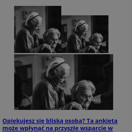
Opiekujesz się bliską osobą? Ta ankieta
może wpłynąć na przyszłe wsparcie w