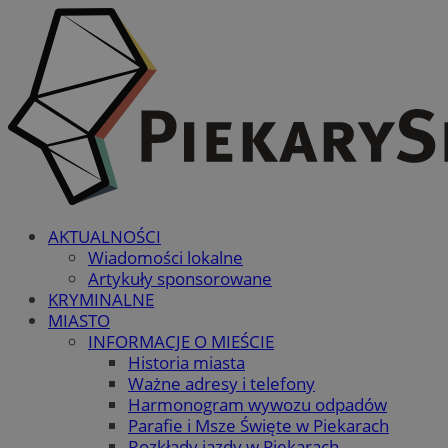
AKTUALNOŚCI
Wiadomości lokalne
Artykuły sponsorowane
KRYMINALNE
MIASTO
INFORMACJE O MIEŚCIE
Historia miasta
Ważne adresy i telefony
Harmonogram wywozu odpadów
Parafie i Msze Święte w Piekarach
Rozkłady jazdy w Piekarach