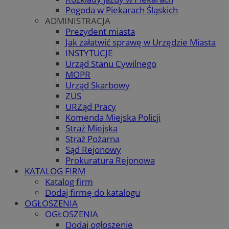
Pogoda w Piekarach Śląskich
ADMINISTRACJA
Prezydent miasta
Jak załatwić sprawę w Urzędzie Miasta
INSTYTUCJE
Urząd Stanu Cywilnego
MOPR
Urząd Skarbowy
ZUS
URZąd Pracy
Komenda Miejska Policji
Straż Miejska
Straż Pożarna
Sąd Rejonowy
Prokuratura Rejonowa
KATALOG FIRM
Katalog firm
Dodaj firmę do katalogu
OGŁOSZENIA
OGŁOSZENIA
Dodaj ogłoszenie