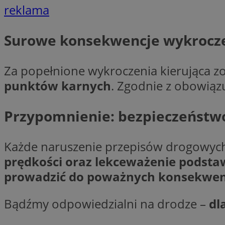
reklama
Surowe konsekwencje wykrocz
Nazwa
Pro
Nazwa
Nazwa
Do
Nazwa
openstat_gid
Za popełnione wykroczenia kierująca 
ustat_gid
google_push
.bi
ustat_3zn4uzjz1qh
__Secure-
punktów karnych
. Zgodnie z obowiąz
ROLLOUT_TOKEN
openstat_ui7qxbn
ustat_mscumsezXj6
Przypomnienie: bezpieczeństwo
ustat_h0XXxbtbr5aj
sa-user-id-v3
tuuid
__mguid_
Każde naruszenie przepisów drogowych 
prędkości oraz lekceważenie podsta
tuuid
_clck
prowadzić do poważnych konsekwencji
OAID
Bądźmy odpowiedzialni na drodze –
dl
_clsk
ustat_5ei1p1pnc3n
__mguid_