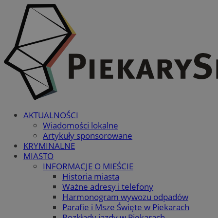
AKTUALNOŚCI
Wiadomości lokalne
Artykuły sponsorowane
KRYMINALNE
MIASTO
INFORMACJE O MIEŚCIE
Historia miasta
Ważne adresy i telefony
Harmonogram wywozu odpadów
Parafie i Msze Święte w Piekarach
Rozkłady jazdy w Piekarach