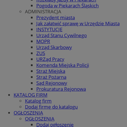
Pogoda w Piekarach Śląskich
ADMINISTRACJA
Prezydent miasta
Jak załatwić sprawę w Urzędzie Miasta
INSTYTUCJE
Urząd Stanu Cywilnego
MOPR
Urząd Skarbowy
ZUS
URZąd Pracy
Komenda Miejska Policji
Straż Miejska
Straż Pożarna
Sąd Rejonowy
Prokuratura Rejonowa
KATALOG FIRM
Katalog firm
Dodaj firmę do katalogu
OGŁOSZENIA
OGŁOSZENIA
Dodaj ogłoszenie