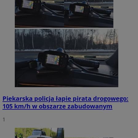
Piekarska policja łapie pirata drogowego:
105 km/h w obszarze zabudowanym
1