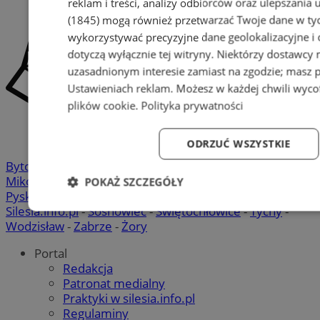
reklam i treści, analizy odbiorców oraz ulepszania 
(1845)
mogą również przetwarzać Twoje dane w tych
wykorzystywać precyzyjne dane geolokalizacyjne i
dotyczą wyłącznie tej witryny. Niektórzy dostawcy
uzasadnionym interesie zamiast na zgodzie; masz 
Ustawieniach reklam
. Możesz w każdej chwili wyc
plików cookie
.
Polityka prywatności
ODRZUĆ WSZYSTKIE
Bytom
-
Chorzów
-
Gliwice
-
Katowice
-
Łaziska Górne
-
Mikołów
-
Mysłowice
-
Orzesze
-
Piekary Śląskie
-
POKAŻ SZCZEGÓŁY
Pyskowice
-
Ruda Śląska
-
Rybnik
-
Siemianowice
-
Silesia.info.pl
-
Sosnowiec
-
Świętochłowice
-
Tychy
-
Niezbędne
Wydajność
Targetowanie
Fun
Wodzisław
-
Zabrze
-
Żory
Portal
Redakcja
Patronat medialny
Praktyki w silesia.info.pl
Regulaminy
Niezbędne
Wydajność
Targetowanie
Fun