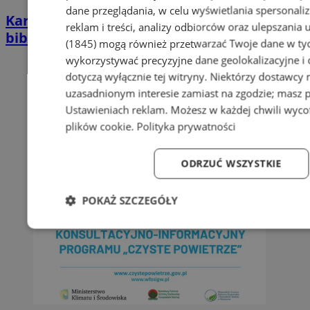
dane przeglądania, w celu wyświetlania spersonali
Kartka, która doda otuchy. Piekarska
reklam i treści, analizy odbiorców oraz ulepszania 
biblioteka zaprasza dzieci do konkursu
(1845)
mogą również przetwarzać Twoje dane w tych
wykorzystywać precyzyjne dane geolokalizacyjne i
dotyczą wyłącznie tej witryny. Niektórzy dostawcy
uzasadnionym interesie zamiast na zgodzie; masz 
Ustawieniach reklam
. Możesz w każdej chwili wyc
plików cookie
.
Polityka prywatności
ODRZUĆ WSZYSTKIE
POKAŻ SZCZEGÓŁY
Niezbędne
Wydajność
Targetowanie
Fun