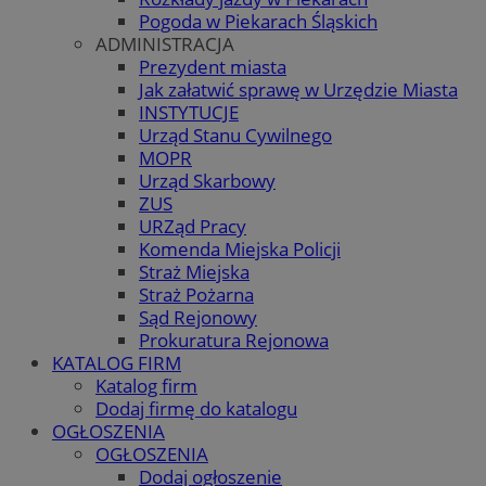
Pogoda w Piekarach Śląskich
ADMINISTRACJA
Prezydent miasta
Jak załatwić sprawę w Urzędzie Miasta
INSTYTUCJE
Urząd Stanu Cywilnego
MOPR
Urząd Skarbowy
ZUS
URZąd Pracy
Komenda Miejska Policji
Straż Miejska
Straż Pożarna
Sąd Rejonowy
Prokuratura Rejonowa
KATALOG FIRM
Katalog firm
Dodaj firmę do katalogu
OGŁOSZENIA
OGŁOSZENIA
Dodaj ogłoszenie