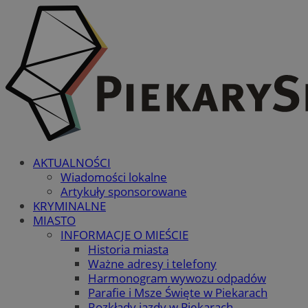
AKTUALNOŚCI
Wiadomości lokalne
Artykuły sponsorowane
KRYMINALNE
MIASTO
INFORMACJE O MIEŚCIE
Historia miasta
Ważne adresy i telefony
Harmonogram wywozu odpadów
Parafie i Msze Święte w Piekarach
Rozkłady jazdy w Piekarach