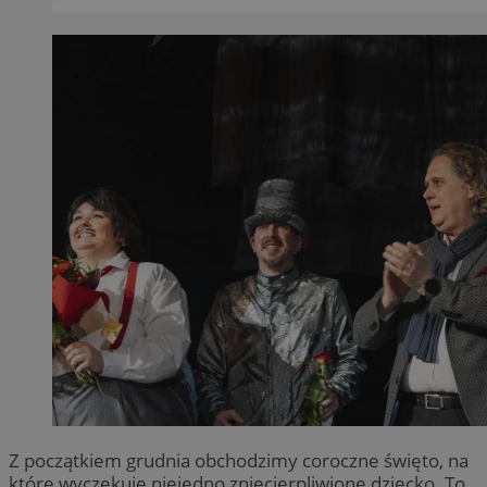
Z początkiem grudnia obchodzimy coroczne święto, na
które wyczekuje niejedno zniecierpliwione dziecko. To