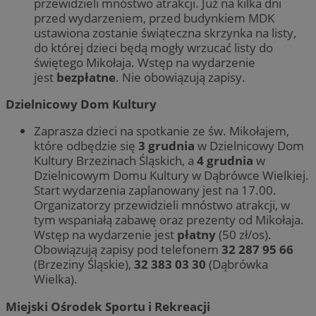
przewidzieli mnóstwo atrakcji. Już na kilka dni
przed wydarzeniem, przed budynkiem MDK
ustawiona zostanie świąteczna skrzynka na listy,
do której dzieci będą mogły wrzucać listy do
świętego Mikołaja. Wstęp na wydarzenie
jest
bezpłatne
. Nie obowiązują zapisy.
Dzielnicowy Dom Kultury
Zaprasza dzieci na spotkanie ze św. Mikołajem,
które odbędzie się
3 grudnia
w Dzielnicowy Dom
Kultury Brzezinach Śląskich, a
4 grudnia
w
Dzielnicowym Domu Kultury w Dąbrówce Wielkiej.
Start wydarzenia zaplanowany jest na 17.00.
Organizatorzy przewidzieli mnóstwo atrakcji, w
tym wspaniałą zabawę oraz prezenty od Mikołaja.
Wstęp na wydarzenie jest
płatny
(50 zł/os).
Obowiązują zapisy pod telefonem
32 287 95 66
(Brzeziny Śląskie),
32 383 03 30
(Dąbrówka
Wielka).
Miejski Ośrodek Sportu i Rekreacji