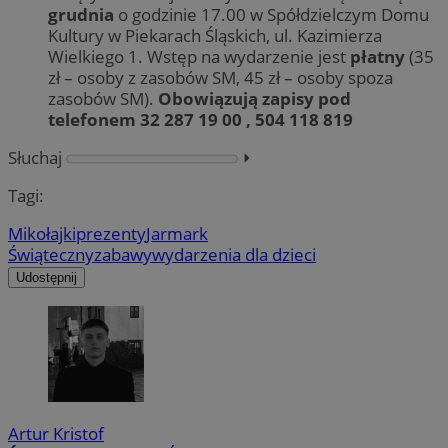
grudnia
o godzinie 17.00 w Spółdzielczym Domu
Kultury w Piekarach Śląskich, ul. Kazimierza
Wielkiego 1. Wstęp na wydarzenie jest
płatny
(35
zł – osoby z zasobów SM, 45 zł – osoby spoza
zasobów SM).
Obowiązują zapisy pod
telefonem 32 287 19 00 , 504 118 819
Słuchaj
⏵︎
Tagi:
Mikołajki
prezenty
Jarmark
Świąteczny
zabawy
wydarzenia dla dzieci
Udostępnij
Artur Kristof