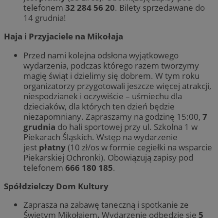
telefonem
32 284 56 20
. Bilety sprzedawane do
14 grudnia!
Haja i Przyjaciele na Mikołaja
Przed nami kolejna odsłona wyjątkowego
wydarzenia, podczas którego razem tworzymy
magię świąt i dzielimy się dobrem. W tym roku
organizatorzy przygotowali jeszcze więcej atrakcji,
niespodzianek i oczywiście – uśmiechu dla
dzieciaków, dla których ten dzień będzie
niezapomniany. Zapraszamy na godzinę 15:00,
7
grudnia
do hali sportowej przy ul. Szkolna 1 w
Piekarach Śląskich. Wstęp na wydarzenie
jest
płatny
(10 zł/os w formie cegiełki na wsparcie
Piekarskiej Ochronki). Obowiązują zapisy pod
telefonem
666 180 185
.
Spółdzielczy Dom Kultury
Zaprasza na zabawę taneczną i spotkanie ze
Świętym Mikołajem
.
Wydarzenie odbędzie się
5