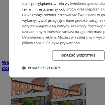
dane przeglądania, w celu wyświetlania spersonali
reklam i treści, analizy odbiorców oraz ulepszania 
(1845)
mogą również przetwarzać Twoje dane w tych
wykorzystywać precyzyjne dane geolokalizacyjne i
dotyczą wyłącznie tej witryny. Niektórzy dostawcy
uzasadnionym interesie zamiast na zgodzie; masz 
Ustawieniach reklam
. Możesz w każdej chwili wyc
plików cookie
.
Polityka prywatności
ODRZUĆ WSZYSTKIE
Wakacyjny wypoczynek nad Bałtykiem w
domkach Szmaragdowe Morze
POKAŻ SZCZEGÓŁY
Niezbędne
Wydajność
Targetowanie
Fun