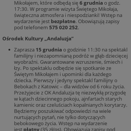
Mikołajem, które odbędą się
6 grudnia
o godz.
17:30. W programie wizyta Świętego Mikołaja,
świąteczna atmosfera i niespodzianki! Wstęp na
wydarzenie jest
bezpłatne
. Obowiązują zapisy
pod telefonem
575 020 252
.
Ośrodek Kultury „Andaluzja”
Zaprasza
15 grudnia
o godzinie 11:30 na spektakl
familijny i niezapomnianą podróż w głąb dziecięcej
wyobraźni. Gwarantowane wzruszenie, śmiech i
łzy. Po spektaklu odbędzie się spotkanie ze
Świętym Mikołajem i upominki dla każdego
dziecka. Pierwszy i jedyny spektakl familijny o
Bebokach z Katowic – dla widzów od 6 roku życia.
Przeżyjecie z OK Andaluzja tę niezwykłą przygodę
w kątach dziecinnego pokoju, ajnfartach starych
kamienic oraz czeluściach kopalnianych korytarzy.
Będziemy poszukiwać odpowiedzi na wiele
nurtujących pytań, nie tylko dotyczących
bebokowego życia. Wstęp na wydarzenie
jest
płatny
(35 zł/os). Obowiązują zapisy pod