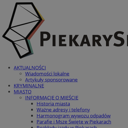
AKTUALNOŚCI
Wiadomości lokalne
Artykuły sponsorowane
KRYMINALNE
MIASTO
INFORMACJE O MIEŚCIE
Historia miasta
Ważne adresy i telefony
Harmonogram wywozu odpadów
Parafie i Msze Święte w Piekarach
Rozkłady jazdy w Piekarach