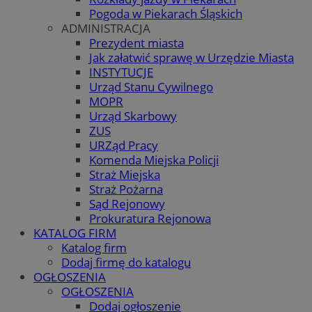
Pogoda w Piekarach Śląskich
ADMINISTRACJA
Prezydent miasta
Jak załatwić sprawę w Urzędzie Miasta
INSTYTUCJE
Urząd Stanu Cywilnego
MOPR
Urząd Skarbowy
ZUS
URZąd Pracy
Komenda Miejska Policji
Straż Miejska
Straż Pożarna
Sąd Rejonowy
Prokuratura Rejonowa
KATALOG FIRM
Katalog firm
Dodaj firmę do katalogu
OGŁOSZENIA
OGŁOSZENIA
Dodaj ogłoszenie