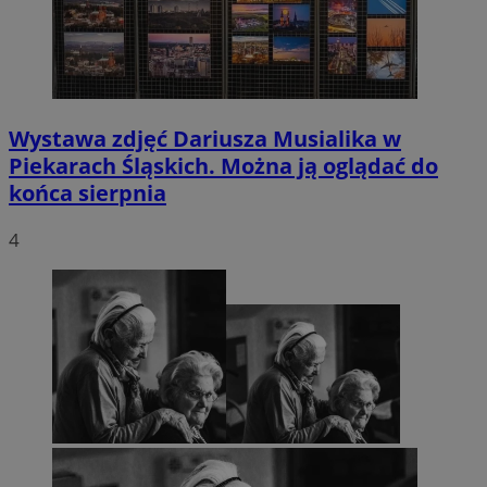
Wystawa zdjęć Dariusza Musialika w
Piekarach Śląskich. Można ją oglądać do
końca sierpnia
4