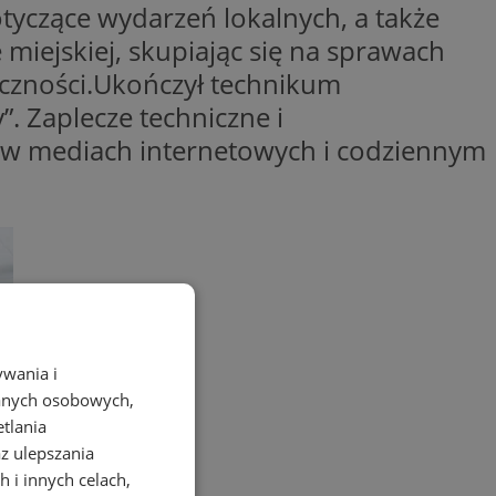
otyczące wydarzeń lokalnych, a także
e miejskiej, skupiając się na sprawach
eczności.Ukończył technikum
. Zaplecze techniczne i
e w mediach internetowych i codziennym
ywania i
danych osobowych,
etlania
az ulepszania
 i innych celach,