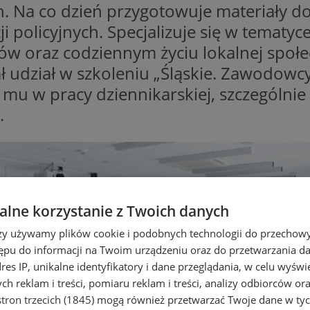
ich. Na co dzień przygotowuje materiały d
i policyjnych. Specjalizuje się w tematyc
w oraz codziennym życiu lokalnej społ
 udział w szkoleniu „Śląskie. Zawodowcy”
mu w pracy dziennikarskiej, szczególni
.
lne korzystanie z Twoich danych
rzy używamy plików cookie i podobnych technologii do przechow
ępu do informacji na Twoim urządzeniu oraz do przetwarzania 
dres IP, unikalne identyfikatory i dane przeglądania, w celu wyświ
h reklam i treści, pomiaru reklam i treści, analizy odbiorców or
tron trzecich (1845)
mogą również przetwarzać Twoje dane w tych