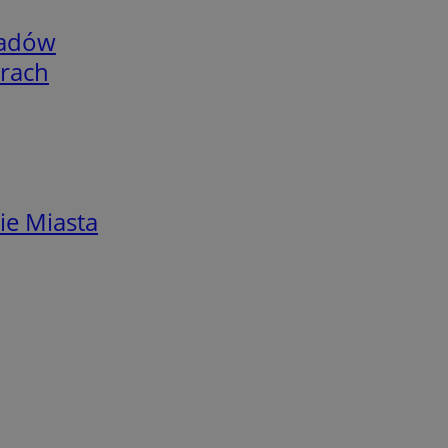
adów
arach
ie Miasta