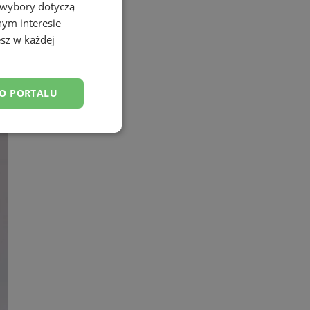
 wybory dotyczą
nym interesie
sz w każdej
DO PORTALU
esklasyfikowane
ane
owanie użytkownika i
j.