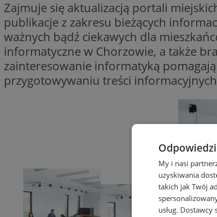
Zajmuje się aktualizacją portali miejsk
publikacje z zakresu bieżących informacj
ważnych bądź ciekawych dla mieszkańcó
informatyczne w Chorzowie, a także brał
zainteresowanie informatyką pomagają 
przygotowywaniu treści informacyjnych
Odpowiedzia
My i nasi partne
uzyskiwania dost
takich jak Twój a
spersonalizowanyc
usług.
Dostawcy s