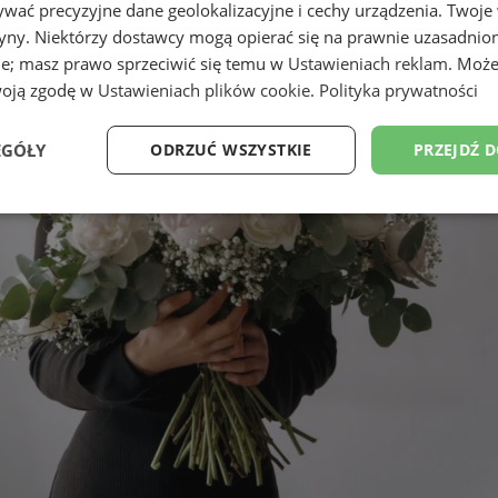
wać precyzyjne dane geolokalizacyjne i cechy urządzenia. Twoje
tryny. Niektórzy dostawcy mogą opierać się na prawnie uzasadnio
ie; masz prawo sprzeciwić się temu w
Ustawieniach reklam
. Może
woją zgodę w
Ustawieniach plików cookie
.
Polityka prywatności
? Spójrz na najbliższą okolicę!
EGÓŁY
ODRZUĆ WSZYSTKIE
PRZEJDŹ 
Wydajność
Targetowanie
Funkcjonalność
Ni
ezbędne
Wydajność
Targetowanie
Funkcjonalność
Niesklasyfikow
ie umożliwiają korzystanie z podstawowych funkcji strony internetowej, takich jak log
Bez niezbędnych plików cookie nie można prawidłowo korzystać ze strony internetowe
Okres
Provider
/
Domena
Opis
przechowywania