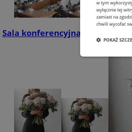
w tym wykorzysty
wyłącznie tej wi
zamiast na zgodz
chwili wycofać s
Sala konferencyjna w Katowicach
POKAŻ SZCZ
Niezbędne
Ni
Niezbędne pliki cook
zarządzanie kontem. 
Nazwa