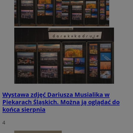
Wystawa zdjęć Dariusza Musialika w
Piekarach Śląskich. Można ją oglądać do
końca sierpnia
4