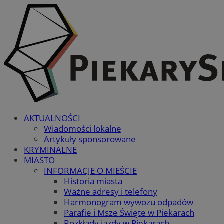
AKTUALNOŚCI
Wiadomości lokalne
Artykuły sponsorowane
KRYMINALNE
MIASTO
INFORMACJE O MIEŚCIE
Historia miasta
Ważne adresy i telefony
Harmonogram wywozu odpadów
Parafie i Msze Święte w Piekarach
Rozkłady jazdy w Piekarach