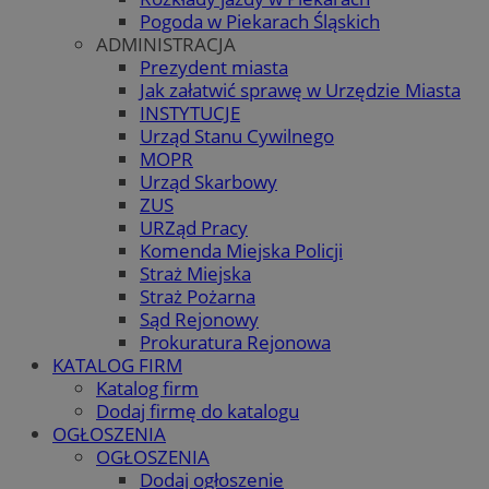
Pogoda w Piekarach Śląskich
ADMINISTRACJA
Prezydent miasta
Jak załatwić sprawę w Urzędzie Miasta
INSTYTUCJE
Urząd Stanu Cywilnego
MOPR
Urząd Skarbowy
ZUS
URZąd Pracy
Komenda Miejska Policji
Straż Miejska
Straż Pożarna
Sąd Rejonowy
Prokuratura Rejonowa
KATALOG FIRM
Katalog firm
Dodaj firmę do katalogu
OGŁOSZENIA
OGŁOSZENIA
Dodaj ogłoszenie