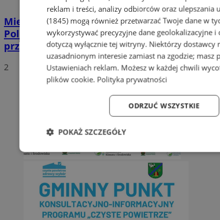
reklam i treści, analizy odbiorców oraz ulepszania 
Mierniki prędkości są użytkowane przez
(1845)
mogą również przetwarzać Twoje dane w tych
Policję zgodnie z obowiązującymi
wykorzystywać precyzyjne dane geolokalizacyjne i
dotyczą wyłącznie tej witryny. Niektórzy dostawcy
przepisami
uzasadnionym interesie zamiast na zgodzie; masz 
2
Ustawieniach reklam
. Możesz w każdej chwili wyc
plików cookie
.
Polityka prywatności
ODRZUĆ WSZYSTKIE
POKAŻ SZCZEGÓŁY
Niezbędne
Wydajność
Targetowanie
Fun