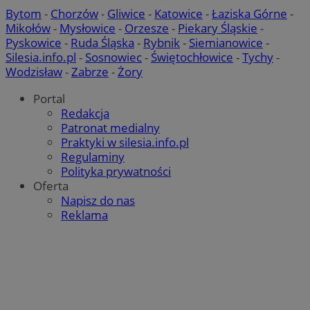
Google Privacy Policy
Bytom
-
Chorzów
-
Gliwice
-
Katowice
-
Łaziska Górne
-
Mikołów
-
Mysłowice
-
Orzesze
-
Piekary Śląskie
-
Pyskowice
-
Ruda Śląska
-
Rybnik
-
Siemianowice
-
INGRESSCOOKIE
S
NGINX Inc.
Silesia.info.pl
-
Sosnowiec
-
Świętochłowice
-
Tychy
-
bh.contextweb.com
Wodzisław
-
Zabrze
-
Żory
Portal
Redakcja
CookieScriptConsent
4 tygod
CookieScript
Patronat medialny
piekaryslaskie.com.pl
Praktyki w silesia.info.pl
Regulaminy
Polityka prywatności
Oferta
Napisz do nas
__cf_bm
29 m
Cloudflare Inc.
Reklama
se
.temu.com
Provider
/
Nazwa