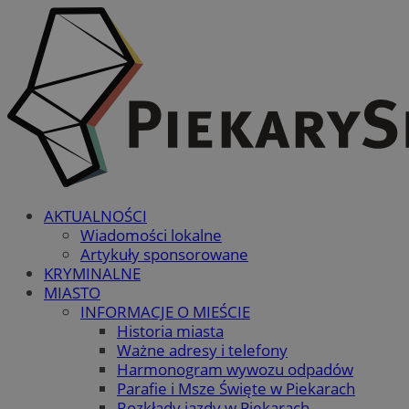
AKTUALNOŚCI
Wiadomości lokalne
Artykuły sponsorowane
KRYMINALNE
MIASTO
INFORMACJE O MIEŚCIE
Historia miasta
Ważne adresy i telefony
Harmonogram wywozu odpadów
Parafie i Msze Święte w Piekarach
Rozkłady jazdy w Piekarach