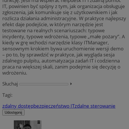
funkcję. Jeśli ma wspierać helpdesk IT i zdalną pomoc
IT, powinien być spójny z tym, jak organizacja obsługuje
zgłoszenia, jak komunikuje się z użytkownikiem i jak
rozlicza działania administracyjne. W praktyce najlepszy
efekt daje podejście, w którym narzędzie jest
testowane na realnych scenariuszach: typowe
incydenty, typowe wdrożenia, typowe „małe pożary”. A
kiedy w grę wchodzi narzędzie klasy ITManager,
sensownym krokiem bywa uruchomienie wersji demo
– po to, by sprawdzić w praktyce, jak wygląda sesja
zdalnego pulpitu, automatyzacja zadań IT i codzienna
praca na większej skali, zanim podejmie się decyzję o
wdrożeniu.
Słuchaj
⏵︎
Tagi:
zdalny dostęp
bezpieczeństwo IT
zdalne sterowanie
Udostępnij