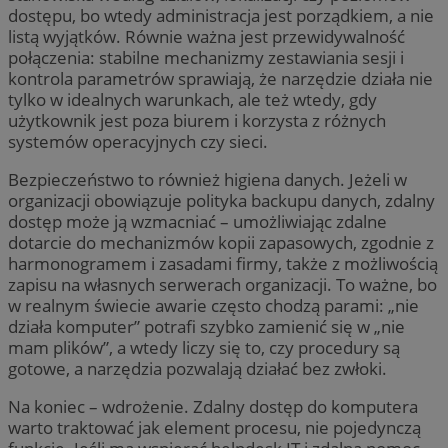
dostępu, bo wtedy administracja jest porządkiem, a nie
listą wyjątków. Równie ważna jest przewidywalność
połączenia: stabilne mechanizmy zestawiania sesji i
kontrola parametrów sprawiają, że narzędzie działa nie
tylko w idealnych warunkach, ale też wtedy, gdy
użytkownik jest poza biurem i korzysta z różnych
systemów operacyjnych czy sieci.
Bezpieczeństwo to również higiena danych. Jeżeli w
organizacji obowiązuje polityka backupu danych, zdalny
dostęp może ją wzmacniać – umożliwiając zdalne
dotarcie do mechanizmów kopii zapasowych, zgodnie z
harmonogramem i zasadami firmy, także z możliwością
zapisu na własnych serwerach organizacji. To ważne, bo
w realnym świecie awarie często chodzą parami: „nie
działa komputer” potrafi szybko zamienić się w „nie
mam plików”, a wtedy liczy się to, czy procedury są
gotowe, a narzędzia pozwalają działać bez zwłoki.
Na koniec – wdrożenie. Zdalny dostęp do komputera
warto traktować jak element procesu, nie pojedynczą