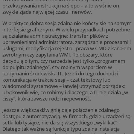
przekazywania instrukcji na ślepo – a to właśnie on
zwykle zjada najwięcej czasu i nerwów.
W praktyce dobra sesja zdalna nie kończy się na samym
interfejsie graficznym. W wielu przypadkach potrzebne
są działania administracyjne: transfer plików z
uprawnieniami administratora, zarządzanie procesami i
usługami, modyfikacja rejestru, praca w CMD z kanałem
zwrotnym czy zapytania WMI. To obszary, które
decydują o tym, czy narzędzie jest tylko „programem
do pulpitu zdalnego”, czy realnym wsparciem w
utrzymaniu środowiska IT. Jeżeli do tego dochodzi
komunikacja w trakcie sesji – czat tekstowy lub
wiadomości systemowe – łatwiej utrzymać porządek:
użytkownik wie, co robimy i dlaczego, a IT nie działa „w
ciszy”, która zawsze rodzi niepewność.
Jeszcze większą dźwignię daje połączenie zdalnego
dostępu z automatyzacją. W firmach, gdzie urządzeń są
setki lub tysiące, nie da się wszystkiego „wyklikać”.
Dlatego tak ważne są funkcje typu zdalna instalacja