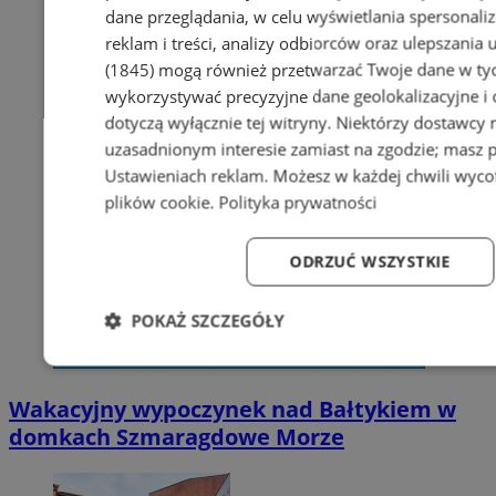
dane przeglądania, w celu wyświetlania spersonali
reklam i treści, analizy odbiorców oraz ulepszania 
(1845)
mogą również przetwarzać Twoje dane w tych
wykorzystywać precyzyjne dane geolokalizacyjne i
dotyczą wyłącznie tej witryny. Niektórzy dostawcy
uzasadnionym interesie zamiast na zgodzie; masz 
Ustawieniach reklam
. Możesz w każdej chwili wyc
plików cookie
.
Polityka prywatności
ODRZUĆ WSZYSTKIE
POKAŻ SZCZEGÓŁY
Niezbędne
Wydajność
Targetowanie
Fun
Wakacyjny wypoczynek nad Bałtykiem w
domkach Szmaragdowe Morze