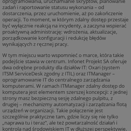
oprogramowania, uruchamianie skryptów, planowanie
zadań i raportowanie statusu wykonania – od
dostarczenia, przez uruchomienie, aż po zakończenie
operacji. To moment, w którym zdalny dostęp przestaje
być wyłącznie reakcją na incydenty, a zaczyna wspierać
proaktywną administrację: wdrożenia, aktualizacje,
porządkowanie konfiguracji i redukcję błędów
wynikających z ręcznej pracy.
W tym miejscu warto wspomnieć o marce, która takie
podejście stawia w centrum. Infonet Projekt SA oferuje
dwa odrębne produkty dla działów IT: Oxari (system
ITSM ServiceDesk zgodny z ITIL) oraz ITManager –
oprogramowanie IT do centralnego zarządzania
komputerami. W ramach ITManager zdalny dostęp do
komputera jest elementem szerszej koncepcji: z jednej
strony masz bezpieczną sesję zdalnego pulpitu, z
drugiej – mechanizmy automatyzacji i zarządzania flotą
urządzeń w organizacji. Takie połączenie jest
szczególnie praktyczne tam, gdzie liczy się nie tylko
„naprawa tu i teraz”, ale też powtarzalność działań i
kontrola nad środowiskiem IT w dłuższej perspektywie.