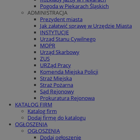
Pogoda w Piekarach Śląskich
ADMINISTRACJA
Prezydent miasta
Jak załatwić sprawę w Urzędzie Miasta
INSTYTUCJE
Urząd Stanu Cywilnego
MOPR
Urząd Skarbowy
ZUS
URZąd Pracy
Komenda Miejska Policji
Straż Miejska
Straż Pożarna
Sąd Rejonowy
Prokuratura Rejonowa
KATALOG FIRM
Katalog firm
Dodaj firmę do katalogu
OGŁOSZENIA
OGŁOSZENIA
Dodaj ogłoszenie