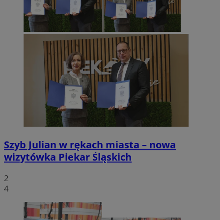
Szyb Julian w rękach miasta – nowa
wizytówka Piekar Śląskich
2
4