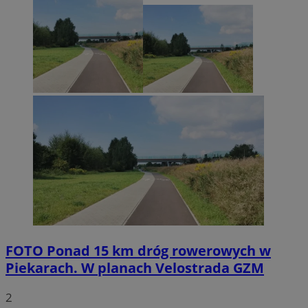
FOTO
Ponad 15 km dróg rowerowych w
Piekarach. W planach Velostrada GZM
2