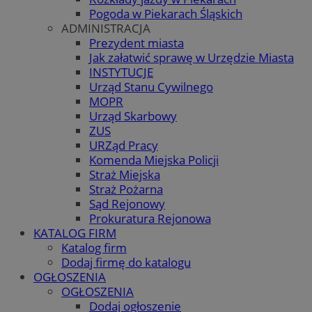
Pogoda w Piekarach Śląskich
ADMINISTRACJA
Prezydent miasta
Jak załatwić sprawę w Urzędzie Miasta
INSTYTUCJE
Urząd Stanu Cywilnego
MOPR
Urząd Skarbowy
ZUS
URZąd Pracy
Komenda Miejska Policji
Straż Miejska
Straż Pożarna
Sąd Rejonowy
Prokuratura Rejonowa
KATALOG FIRM
Katalog firm
Dodaj firmę do katalogu
OGŁOSZENIA
OGŁOSZENIA
Dodaj ogłoszenie