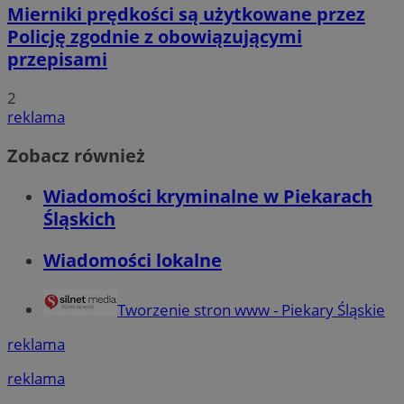
Mierniki prędkości są użytkowane przez
Niezbędne
Wydajność
Targetowanie
Fun
Policję zgodnie z obowiązującymi
przepisami
Niezbędne pliki cookie umożliwiają korzystanie z podstawowych fun
logowanie użytkownika i zarządzanie kontem. Bez niezbędnych p
ze strony internetowej.
2
O
reklama
Nazwa
Provider
/
Domena
przech
Zobacz również
SessID
piekaryslaskie.com.pl
1
Wiadomości kryminalne w Piekarach
QeSessID
piekaryslaskie.com.pl
1
Śląskich
MvSessID
piekaryslaskie.com.pl
1
Wiadomości lokalne
VISITOR_PRIVACY_METADATA
5 mie
YouTube
tyg
.youtube.com
Tworzenie stron www - Piekary Śląskie
reklama
reklama