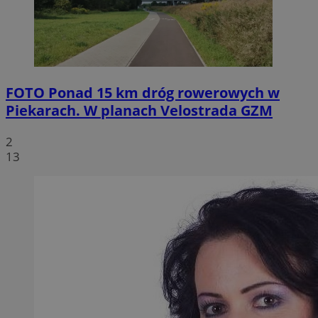
FOTO
Ponad 15 km dróg rowerowych w
Piekarach. W planach Velostrada GZM
2
13