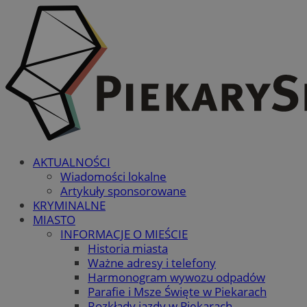
AKTUALNOŚCI
Wiadomości lokalne
Artykuły sponsorowane
KRYMINALNE
MIASTO
INFORMACJE O MIEŚCIE
Historia miasta
Ważne adresy i telefony
Harmonogram wywozu odpadów
Parafie i Msze Święte w Piekarach
Rozkłady jazdy w Piekarach