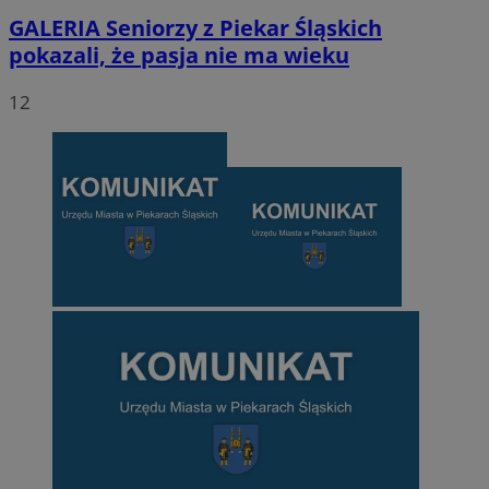
GALERIA
Seniorzy z Piekar Śląskich
pokazali, że pasja nie ma wieku
12