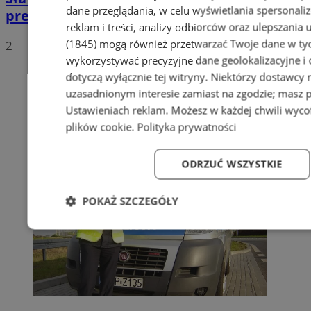
dane przeglądania, w celu wyświetlania spersonali
prezydenckim
reklam i treści, analizy odbiorców oraz ulepszania 
(1845)
mogą również przetwarzać Twoje dane w tych
2
wykorzystywać precyzyjne dane geolokalizacyjne i
dotyczą wyłącznie tej witryny. Niektórzy dostawcy
uzasadnionym interesie zamiast na zgodzie; masz 
Ustawieniach reklam
. Możesz w każdej chwili wyc
plików cookie
.
Polityka prywatności
ODRZUĆ WSZYSTKIE
POKAŻ SZCZEGÓŁY
Niezbędne
Wydajność
Targetowanie
Fun