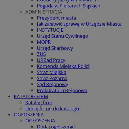
Pogoda w Piekarach Śląskich
ADMINISTRACJA
Prezydent miasta
Jak załatwić sprawę w Urzędzie Miasta
INSTYTUCJE
Urząd Stanu Cywilnego
MOPR
Urząd Skarbowy
ZUS
URZąd Pracy
Komenda Miejska Policji
Straż Miejska
Straż Pożarna
Sąd Rejonowy
Prokuratura Rejonowa
KATALOG FIRM
Katalog firm
Dodaj firmę do katalogu
OGŁOSZENIA
OGŁOSZENIA
Dodaj ogłoszenie