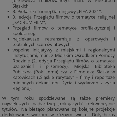
Jurkiewicza realizowanego, m.in. w Piekarach
Śląskich,
3. Piekarski Turniej Gamingowy „FIFA 2021”,
3. edycja Przeglądu filmów o tematyce religijnej
„SACRUM FILM”,
Przegląd filmów o tematyce profilaktycznej i
społecznej,
najciekawsze retransmisje z operowych i
teatralnych scen światowych,
wspólne inicjatywy z miejskimi i regionalnymi
instytucjami, m.in. z Miejskim Ośrodkiem Pomocy
Rodzinie (2. edycja Przeglądu filmów o tematyce
uzależnień i przemocy), Miejską Biblioteką
Publiczną (Rok Lema) czy z Filmoteką Śląska w
Katowicach („Śląskie rarytasy” – filmy i reportaże
minionych dekad, dot. życia i wydarzeń z życia
Regionu).
W tym roku spodziewane są także premiery
największych, najbardziej „rokujących” frekwencyjnie
tytułów. Na bieżąco planowane są kolejne projekcje
dedykowane widzom w różnym wieku. Dotychczas