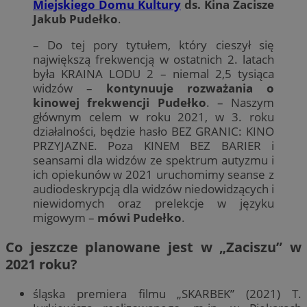
Miejskiego Domu Kultury
ds. Kina Zacisze
Jakub Pudełko
.
– Do tej pory tytułem, który cieszył się
największą frekwencją w ostatnich 2. latach
była KRAINA LODU 2 – niemal 2,5 tysiąca
widzów –
kontynuuje rozważania o
kinowej frekwencji Pudełko
. – Naszym
głównym celem w roku 2021, w 3. roku
działalności, będzie hasło BEZ GRANIC: KINO
PRZYJAZNE. Poza KINEM BEZ BARIER i
seansami dla widzów ze spektrum autyzmu i
ich opiekunów w 2021 uruchomimy seanse z
audiodeskrypcją dla widzów niedowidzących i
niewidomych oraz prelekcje w języku
migowym –
mówi Pudełko
.
Co jeszcze planowane jest w „Zaciszu” w
2021 roku?
śląska premiera filmu „SKARBEK” (2021) T.