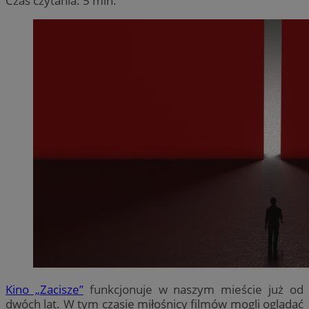
Czas czytania: 5 min.
Kino „Zacisze”
funkcjonuje w naszym mieście już od
dwóch lat. W tym czasie miłośnicy filmów mogli oglądać