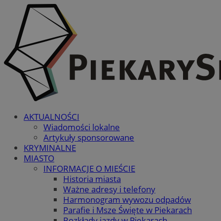
AKTUALNOŚCI
Wiadomości lokalne
Artykuły sponsorowane
KRYMINALNE
MIASTO
INFORMACJE O MIEŚCIE
Historia miasta
Ważne adresy i telefony
Harmonogram wywozu odpadów
Parafie i Msze Święte w Piekarach
Rozkłady jazdy w Piekarach