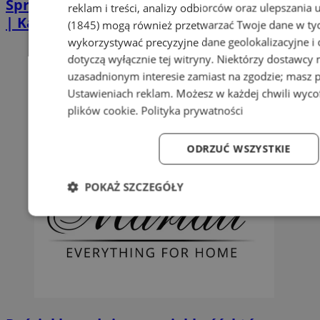
Sprzątanie po zgonie w Piekarach Śląskich
reklam i treści, analizy odbiorców oraz ulepszania 
| Kastelnik
(1845)
mogą również przetwarzać Twoje dane w tych
wykorzystywać precyzyjne dane geolokalizacyjne i
dotyczą wyłącznie tej witryny. Niektórzy dostawcy
uzasadnionym interesie zamiast na zgodzie; masz 
Ustawieniach reklam
. Możesz w każdej chwili wyc
plików cookie
.
Polityka prywatności
ODRZUĆ WSZYSTKIE
POKAŻ SZCZEGÓŁY
Niezbędne
Wydajność
Targetowanie
Fun
Niezbędne
Wydajność
Targetowanie
Fun