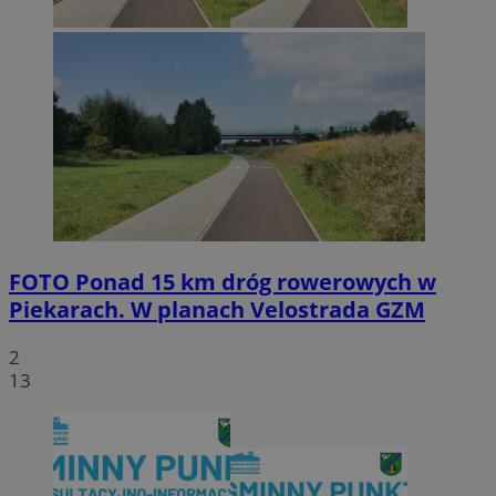
FOTO
Ponad 15 km dróg rowerowych w
Piekarach. W planach Velostrada GZM
2
13