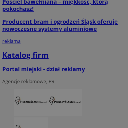
Pościel bawełniana – miękkość, którą
pokochasz!
Niezbędne pliki cookie umożliwiają korzystanie z podstawowych fun
logowanie użytkownika i zarządzanie kontem. Bez niezbędnych p
ze strony internetowej.
Producent bram i ogrodzeń Śląsk oferuje
nowoczesne systemy aluminiowe
O
Nazwa
Provider
/
Domena
przech
reklama
SessID
piekaryslaskie.com.pl
1
Katalog firm
QeSessID
piekaryslaskie.com.pl
1
MvSessID
piekaryslaskie.com.pl
1
Portal miejski - dział reklamy
VISITOR_PRIVACY_METADATA
5 mie
YouTube
Agencje reklamowe, PR
tyg
.youtube.com