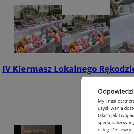
IV Kiermasz Lokalnego Rękodzie
Odpowiedzia
My i nasi partne
uzyskiwania dost
takich jak Twój a
spersonalizowanyc
usług.
Dostawcy s