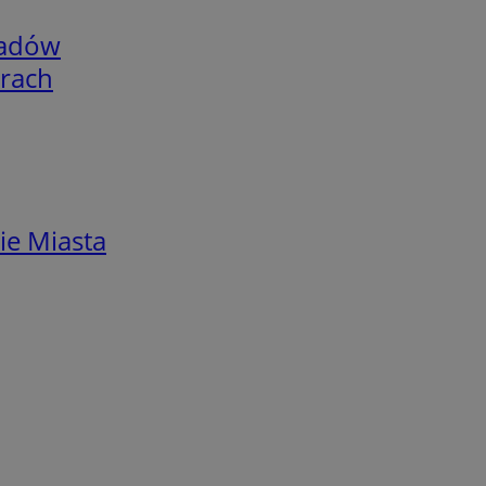
adów
arach
ie Miasta