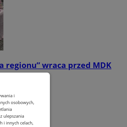
ca regionu” wraca przed MDK
ywania i
danych osobowych,
etlania
az ulepszania
 i innych celach,