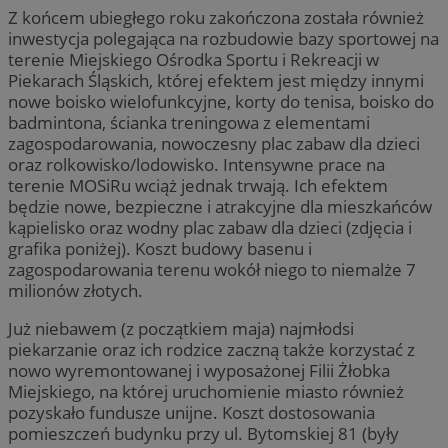
Z końcem ubiegłego roku zakończona została również
inwestycja polegająca na rozbudowie bazy sportowej na
terenie Miejskiego Ośrodka Sportu i Rekreacji w
Piekarach Śląskich, której efektem jest między innymi
nowe boisko wielofunkcyjne, korty do tenisa, boisko do
badmintona, ścianka treningowa z elementami
zagospodarowania, nowoczesny plac zabaw dla dzieci
oraz rolkowisko/lodowisko. Intensywne prace na
terenie MOSiRu wciąż jednak trwają. Ich efektem
będzie nowe, bezpieczne i atrakcyjne dla mieszkańców
kąpielisko oraz wodny plac zabaw dla dzieci (zdjęcia i
grafika poniżej). Koszt budowy basenu i
zagospodarowania terenu wokół niego to niemalże 7
milionów złotych.
Już niebawem (z początkiem maja) najmłodsi
piekarzanie oraz ich rodzice zaczną także korzystać z
nowo wyremontowanej i wyposażonej Filii Żłobka
Miejskiego, na której uruchomienie miasto również
pozyskało fundusze unijne. Koszt dostosowania
pomieszczeń budynku przy ul. Bytomskiej 81 (były