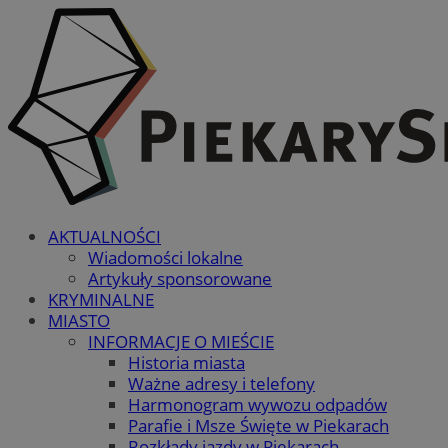
AKTUALNOŚCI
Wiadomości lokalne
Artykuły sponsorowane
KRYMINALNE
MIASTO
INFORMACJE O MIEŚCIE
Historia miasta
Ważne adresy i telefony
Harmonogram wywozu odpadów
Parafie i Msze Święte w Piekarach
Rozkłady jazdy w Piekarach