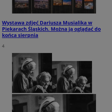
Wystawa zdjęć Dariusza Musialika w
Piekarach Śląskich. Można ją oglądać do
końca sierpnia
4