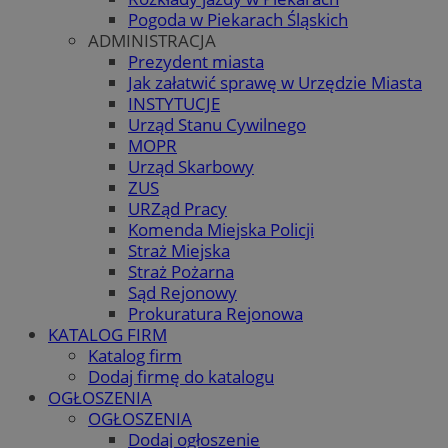
Pogoda w Piekarach Śląskich
ADMINISTRACJA
Prezydent miasta
Jak załatwić sprawę w Urzędzie Miasta
INSTYTUCJE
Urząd Stanu Cywilnego
MOPR
Urząd Skarbowy
ZUS
URZąd Pracy
Komenda Miejska Policji
Straż Miejska
Straż Pożarna
Sąd Rejonowy
Prokuratura Rejonowa
KATALOG FIRM
Katalog firm
Dodaj firmę do katalogu
OGŁOSZENIA
OGŁOSZENIA
Dodaj ogłoszenie