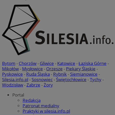
Bytom
-
Chorzów
-
Gliwice
-
Katowice
-
Łaziska Górne
-
Mikołów
-
Mysłowice
-
Orzesze
-
Piekary Śląskie
-
Pyskowice
-
Ruda Śląska
-
Rybnik
-
Siemianowice
-
Silesia.info.pl
-
Sosnowiec
-
Świętochłowice
-
Tychy
-
Wodzisław
-
Zabrze
-
Żory
Portal
Redakcja
Patronat medialny
Praktyki w silesia.info.pl