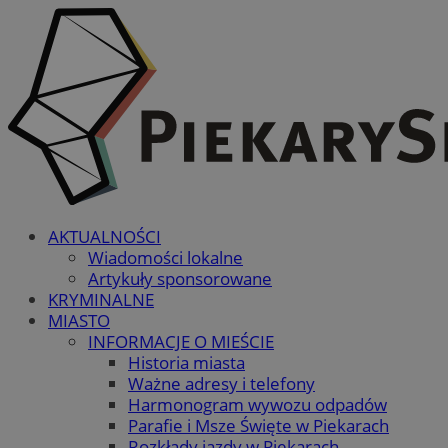
AKTUALNOŚCI
Wiadomości lokalne
Artykuły sponsorowane
KRYMINALNE
MIASTO
INFORMACJE O MIEŚCIE
Historia miasta
Ważne adresy i telefony
Harmonogram wywozu odpadów
Parafie i Msze Święte w Piekarach
Rozkłady jazdy w Piekarach