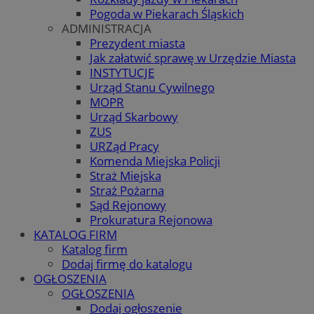
Pogoda w Piekarach Śląskich
ADMINISTRACJA
Prezydent miasta
Jak załatwić sprawę w Urzędzie Miasta
INSTYTUCJE
Urząd Stanu Cywilnego
MOPR
Urząd Skarbowy
ZUS
URZąd Pracy
Komenda Miejska Policji
Straż Miejska
Straż Pożarna
Sąd Rejonowy
Prokuratura Rejonowa
KATALOG FIRM
Katalog firm
Dodaj firmę do katalogu
OGŁOSZENIA
OGŁOSZENIA
Dodaj ogłoszenie