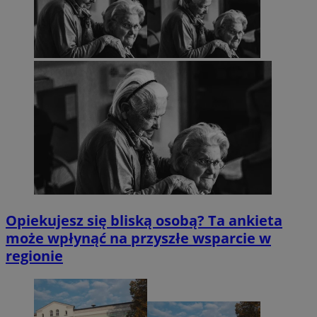
Opiekujesz się bliską osobą? Ta ankieta
może wpłynąć na przyszłe wsparcie w
regionie