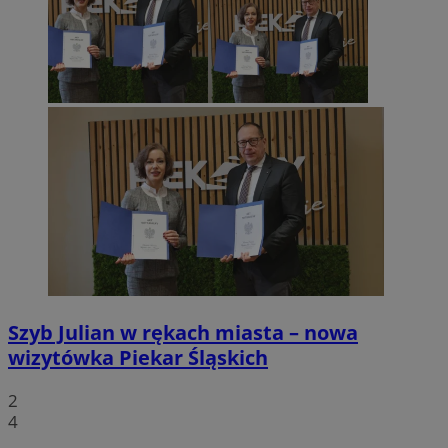
Szyb Julian w rękach miasta – nowa
wizytówka Piekar Śląskich
2
4