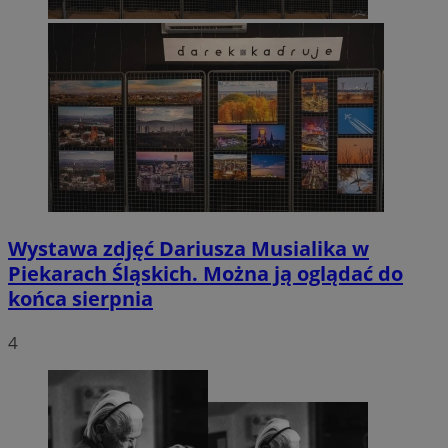
Wystawa zdjęć Dariusza Musialika w
Piekarach Śląskich. Można ją oglądać do
końca sierpnia
4