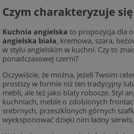
Czym charakteryzuje się 
Nazwa
Kuchnia angielska
to propozycja dla o
Pro
Nazwa
Nazwa
Do
Nazwa
angielska biała
, kremowa, szara, beżo
openstat_gid
ustat_gid
google_push
.bi
ustat_3zn4uzjz1qh
w stylu angielskim w kuchni. Czy to zn
__Secure-
ROLLOUT_TOKEN
openstat_ui7qxbn
ponadczasowej czerni?
ustat_mscumsezXj6
Oczywiście, że można, jeżeli Twoim cel
ustat_h0XXxbtbr5aj
sa-user-id-v3
prostszy w formie niż ten tradycyjny l
tuuid
__mguid_
mebli, ale też jako blaty robocze. Sty
tuuid
kuchniach, meble o zdobionych frontach
_clck
srebrnych, przeszklonych górnych szaf
OAID
wyeksponować dzięki nim ładny serwis,
_clsk
ustat_5ei1p1pnc3n
__mguid_