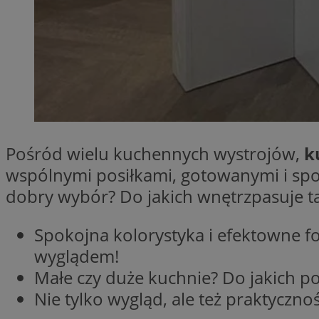
SessID
QeSessID
MvSessID
VISITOR_PRIVACY_
Pośród wielu kuchennych wystrojów,
k
wspólnymi posiłkami, gotowanymi i sp
INGRESSCOOKIE
dobry wybór? Do jakich wnętrzpasuje ta
Spokojna kolorystyka i efektowne 
CookieScriptConse
wyglądem!
Małe czy duże kuchnie? Do jakich p
Nie tylko wygląd, ale też praktyczno
__cf_bm