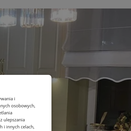
ywania i
danych osobowych,
etlania
az ulepszania
 i innych celach,