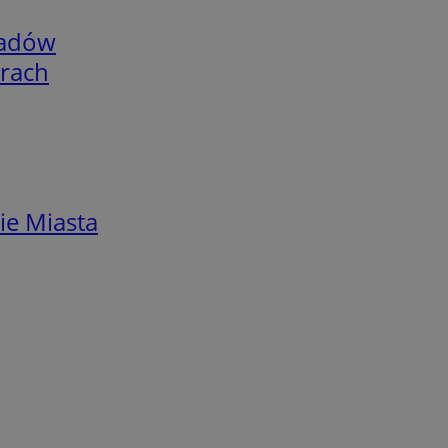
adów
arach
ie Miasta