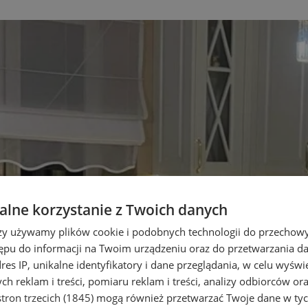
lne korzystanie z Twoich danych
rzy używamy plików cookie i podobnych technologii do przechow
ępu do informacji na Twoim urządzeniu oraz do przetwarzania 
dres IP, unikalne identyfikatory i dane przeglądania, w celu wyświ
h reklam i treści, pomiaru reklam i treści, analizy odbiorców or
tron trzecich (1845)
mogą również przetwarzać Twoje dane w tych