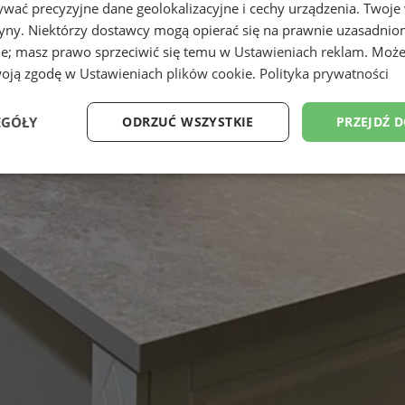
wać precyzyjne dane geolokalizacyjne i cechy urządzenia. Twoje
tryny. Niektórzy dostawcy mogą opierać się na prawnie uzasadnio
ie; masz prawo sprzeciwić się temu w
Ustawieniach reklam
. Może
woją zgodę w
Ustawieniach plików cookie
.
Polityka prywatności
EGÓŁY
ODRZUĆ WSZYSTKIE
PRZEJDŹ 
Wydajność
Targetowanie
Funkcjonalność
Ni
ezbędne
Wydajność
Targetowanie
Funkcjonalność
Niesklasyfikow
ie umożliwiają korzystanie z podstawowych funkcji strony internetowej, takich jak log
Bez niezbędnych plików cookie nie można prawidłowo korzystać ze strony internetowe
Okres
Provider
/
Domena
Opis
przechowywania