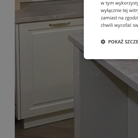
w tym wykorzysty
wyłącznie tej wi
zamiast na zgodz
chwili wycofać s
POKAŻ SZCZ
Niezbędne
Ni
Niezbędne pliki cook
zarządzanie kontem. 
Nazwa