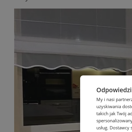
Odpowiedzia
My i nasi partne
uzyskiwania dost
takich jak Twój a
spersonalizowanyc
usług.
Dostawcy s