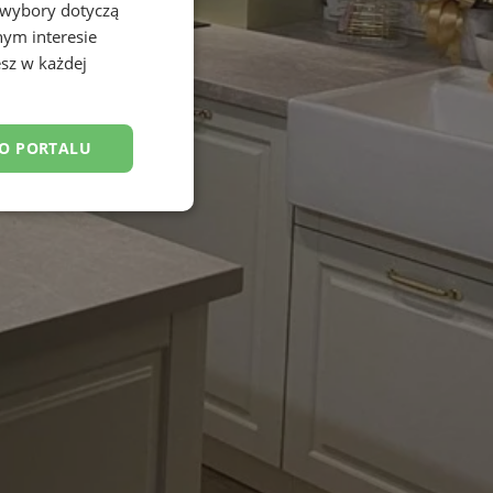
 wybory dotyczą
nym interesie
sz w każdej
DO PORTALU
esklasyfikowane
ane
owanie użytkownika i
j.