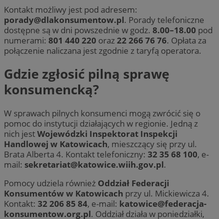
Kontakt możliwy jest pod adresem:
porady@dlakonsumentow.pl
. Porady telefoniczne
dostępne są w dni powszednie w godz.
8.00–18.00
pod
numerami:
801 440 220
oraz
22 266 76 76
. Opłata za
połączenie naliczana jest zgodnie z taryfą operatora.
Gdzie zgłosić pilną sprawę
konsumencką?
W sprawach pilnych konsumenci mogą zwrócić się o
pomoc do instytucji działających w regionie. Jedną z
nich jest
Wojewódzki Inspektorat Inspekcji
Handlowej w Katowicach
, mieszczący się przy ul.
Brata Alberta 4. Kontakt telefoniczny:
32 35 68 100
, e-
mail:
sekretariat@katowice.wiih.gov.pl
.
Pomocy udziela również
Oddział Federacji
Konsumentów w Katowicach
przy ul. Mickiewicza 4.
Kontakt:
32 206 85 84
, e-mail:
katowice@federacja-
konsumentow.org.pl
. Oddział działa w poniedziałki,