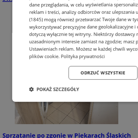
dane przeglądania, w celu wyświetlania spersonali
reklam i treści, analizy odbiorców oraz ulepszania 
(1845)
mogą również przetwarzać Twoje dane w tych
wykorzystywać precyzyjne dane geolokalizacyjne i
dotyczą wyłącznie tej witryny. Niektórzy dostawcy
uzasadnionym interesie zamiast na zgodzie; masz 
Ustawieniach reklam
. Możesz w każdej chwili wyc
plików cookie
.
Polityka prywatności
ODRZUĆ WSZYSTKIE
POKAŻ SZCZEGÓŁY
Niezbędne
Wydajność
Targetowanie
Fun
Sprzątanie po zgonie w Piekarach Śląskich