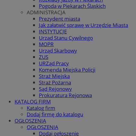
Pogoda w Piekarach Śląskich
ADMINISTRACJA
Prezydent miasta
Jak załatwić sprawę w Urzędzie Miasta
INSTYTUCJE
Urząd Stanu Cywilnego
MOPR
Urząd Skarbowy
ZUS
URZąd Pracy
Komenda Miejska Policji
Straż Miejska
Straż Pożarna
Sąd Rejonowy
Prokuratura Rejonowa
KATALOG FIRM
Katalog firm
Dodaj firmę do katalogu
OGŁOSZENIA
OGŁOSZENIA
Dodaj ogłoszenie