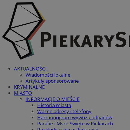
AKTUALNOŚCI
Wiadomości lokalne
Artykuły sponsorowane
KRYMINALNE
MIASTO
INFORMACJE O MIEŚCIE
Historia miasta
Ważne adresy i telefony
Harmonogram wywozu odpadów
Parafie i Msze Święte w Piekarach
Rozkłady jazdy w Piekarach