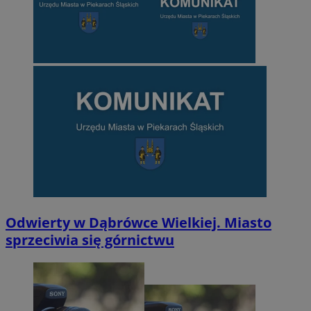
Odwierty w Dąbrówce Wielkiej. Miasto
sprzeciwia się górnictwu