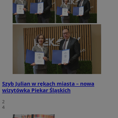
Szyb Julian w rękach miasta – nowa
wizytówka Piekar Śląskich
2
4