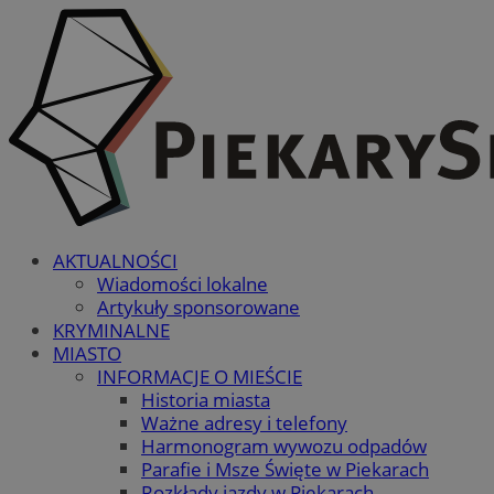
AKTUALNOŚCI
Wiadomości lokalne
Artykuły sponsorowane
KRYMINALNE
MIASTO
INFORMACJE O MIEŚCIE
Historia miasta
Ważne adresy i telefony
Harmonogram wywozu odpadów
Parafie i Msze Święte w Piekarach
Rozkłady jazdy w Piekarach