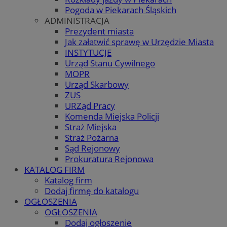
Pogoda w Piekarach Śląskich
ADMINISTRACJA
Prezydent miasta
Jak załatwić sprawę w Urzędzie Miasta
INSTYTUCJE
Urząd Stanu Cywilnego
MOPR
Urząd Skarbowy
ZUS
URZąd Pracy
Komenda Miejska Policji
Straż Miejska
Straż Pożarna
Sąd Rejonowy
Prokuratura Rejonowa
KATALOG FIRM
Katalog firm
Dodaj firmę do katalogu
OGŁOSZENIA
OGŁOSZENIA
Dodaj ogłoszenie