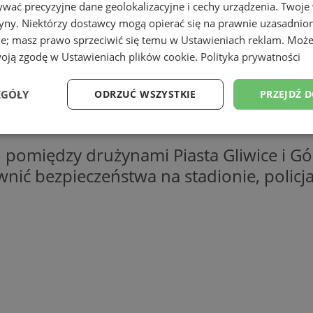
wać precyzyjne dane geolokalizacyjne i cechy urządzenia. Twoje
tryny. Niektórzy dostawcy mogą opierać się na prawnie uzasadnio
ie; masz prawo sprzeciwić się temu w
Ustawieniach reklam
. Może
woją zgodę w
Ustawieniach plików cookie
.
Polityka prywatności
EGÓŁY
ODRZUĆ WSZYSTKIE
PRZEJDŹ 
Wydajność
Targetowanie
Funkcjonalność
Ni
pomiędzy drużynami Piasta Gliwice i Gór
ewnić bezpieczeństwa na stadionie, polic
ezbędne
Wydajność
Targetowanie
Funkcjonalność
Niesklasyfikow
ie umożliwiają korzystanie z podstawowych funkcji strony internetowej, takich jak log
Bez niezbędnych plików cookie nie można prawidłowo korzystać ze strony internetowe
Okres
Provider
/
Domena
Opis
przechowywania