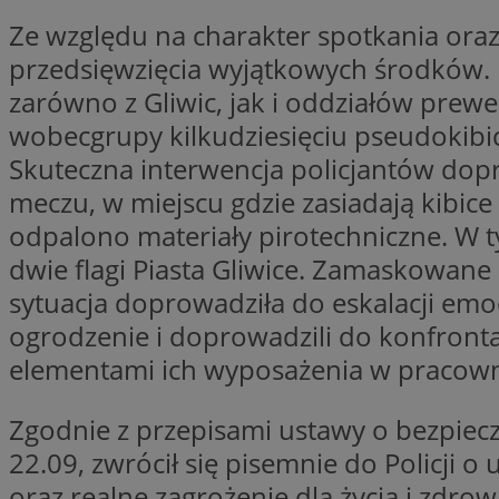
Ze względu na charakter spotkania ora
przedsięwzięcia wyjątkowych środków. I
zarówno z Gliwic, jak i oddziałów prewe
Nazwa
Pro
Nazwa
Nazwa
wobecgrupy kilkudziesięciu pseudokibicó
Do
Nazwa
openstat_gid
Skuteczna interwencja policjantów dop
ustat_gid
google_push
.bi
ustat_3zn4uzjz1qh
__Secure-
meczu, w miejscu gdzie zasiadają kibice
ROLLOUT_TOKEN
openstat_ui7qxbn
odpalono materiały pirotechniczne. W t
ustat_mscumsezXj6
dwie flagi Piasta Gliwice. Zamaskowane o
ustat_h0XXxbtbr5aj
sa-user-id-v3
sytuacja doprowadziła do eskalacji emocj
tuuid
__mguid_
ogrodzenie i doprowadzili do konfronta
elementami ich wyposażenia w pracownik
tuuid
_clck
Zgodnie z przepisami ustawy o bezpiec
OAID
22.09, zwrócił się pisemnie do Policji 
_clsk
ustat_5ei1p1pnc3n
oraz realne zagrożenie dla życia i zdro
__mguid_