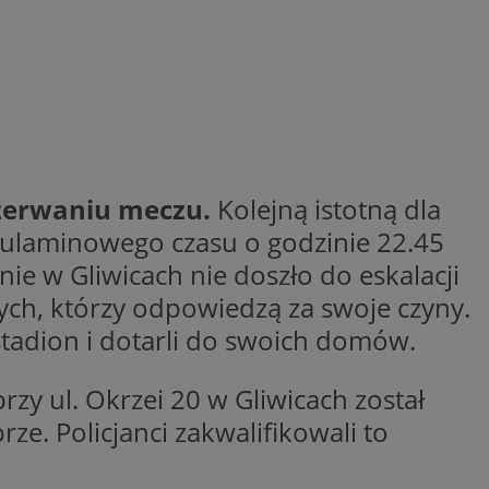
dentyfikator sesji.
dentyfikator sesji.
dentyfikator sesji.
informacje o
o preferencjach
czas korzystania z
tyczące polityki
, zapewniając ich
izytach. Dzięki
przerwaniu meczu.
Kolejną istotną dla
ponownie
cji, co zwiększa
gulaminowego czasu o godzinie 22.45
jami ochrony
ie w Gliwicach nie doszło do eskalacji
werów obsługuje
ch, którzy odpowiedzą za swoje czyny.
ntekście
elu optymalizacji
 stadion i dotarli do swoich domów.
 przez usługę
iętywania
zy ul. Okrzei 20 w Gliwicach został
dy użytkownika na
ne, aby baner cookie
prawnie.
e. Policjanci zakwalifikowali to
żniania ludzi i
strony internetowej,
ie ważnych