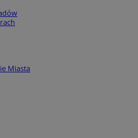
adów
arach
ie Miasta