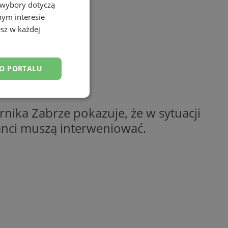
 wybory dotyczą
nym interesie
sz w każdej
DO PORTALU
esklasyfikowane
nika Zabrze pokazuje, że w sytuacji
janci muszą interweniować.
ane
owanie użytkownika i
j.