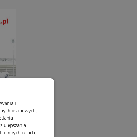
ywania i
danych osobowych,
etlania
az ulepszania
 i innych celach,