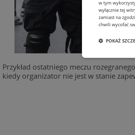
w tym wykorzysty
wyłącznie tej wi
zamiast na zgodz
chwili wycofać s
POKAŻ SZCZ
Niezbędne
Przykład ostatniego meczu rozegranego 
kiedy organizator nie jest w stanie zap
Ni
Niezbędne pliki cook
zarządzanie kontem. 
Nazwa