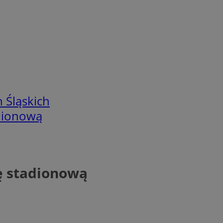
 Śląskich
adionową
ę stadionową