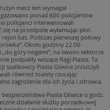
a z jej witryny
 drużyn mecz ten wymagał
aangażowano ponad 600 policjantów
ia policjanci interweniowali
ć się na przedpole wyłamując płot.
 rejon kas. Podczas pierwszej połowy
 i przechowywania
ania informacji o
iadomień push do
trony internetowej,
zania wdrażaniem
ej odwiedzane i czy
ktorówka”. Około godziny 22.00
omaga Google
e stron
ub zmiany w
być wykorzystywane
wnikom w ramach
li „do góry nogami”, na swoim sektorze
i zrozumienia
wniając spójne
nika podczas
ie podpaliły wiszące flagi Piasta. Ta
 informacji na
i szalikowcy Piasta Gliwice zniszczyli
troną internetową.
nie przez
t używany do
 śledzenia i analizy
lamowe były lepiej
fikacji urządzeń
ali również toalety rzucając
ownika i
j witrynę.
nternetowej, aby
użytkowników i
e zagrożenie dla ich życia i zdrowia.
w tworzeniu
nie przez
enia interakcji
 doświadczeń
lamowe były lepiej
ronie internetowej
lizowaniu
j witrynę.
kowników i
ny w celu poprawy
bezpieczeństwa Piasta Gliwice o godz.
 banerów OpenX dla
 wyświetlone
teczne działanie służby porządkowej
programowaniem
ne tylko do
używany do
 kierowania na
W związku z narastającą agresją, w
żytkownika i
inistratora nie
t używany do