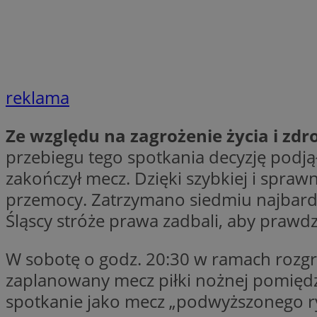
SessID
QeSessID
MvSessID
VISITOR_PRIVACY_
reklama
Ze względu na zagrożenie życia i zd
przebiegu tego spotkania decyzję podj
zakończył mecz. Dzięki szybkiej i spraw
INGRESSCOOKIE
przemocy. Zatrzymano siedmiu najbardz
Śląscy stróże prawa zadbali, aby prawdz
CookieScriptConse
W sobotę o godz. 20:30 w ramach rozgry
zaplanowany mecz piłki nożnej pomiędzy 
__cf_bm
spotkanie jako mecz „podwyższonego r