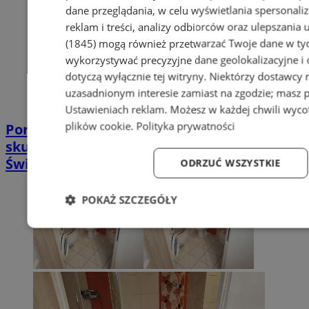
dane przeglądania, w celu wyświetlania spersonali
reklam i treści, analizy odbiorców oraz ulepszania 
(1845)
mogą również przetwarzać Twoje dane w tych
wykorzystywać precyzyjne dane geolokalizacyjne i
dotyczą wyłącznie tej witryny. Niektórzy dostawcy
uzasadnionym interesie zamiast na zgodzie; masz 
Ustawieniach reklam
. Możesz w każdej chwili wyc
plików cookie
.
Polityka prywatności
Poradnia leczenia ran przewlekłych -
skuteczna terapia trudno gojących się ran |
Świętochłowice
ODRZUĆ WSZYSTKIE
POKAŻ SZCZEGÓŁY
Niezbędne
Wydajność
Targetowanie
Fun