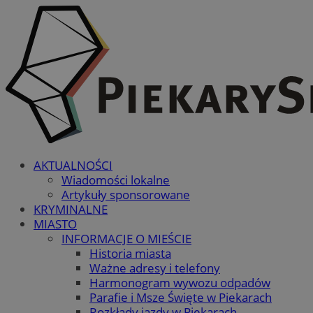
AKTUALNOŚCI
Wiadomości lokalne
Artykuły sponsorowane
KRYMINALNE
MIASTO
INFORMACJE O MIEŚCIE
Historia miasta
Ważne adresy i telefony
Harmonogram wywozu odpadów
Parafie i Msze Święte w Piekarach
Rozkłady jazdy w Piekarach