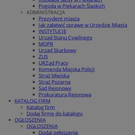
Pogoda w Piekarach Śląskich
ADMINISTRACJA
Prezydent miasta
Jak załatwić sprawę w Urzędzie Miasta
INSTYTUCJE
Urząd Stanu Cywilnego
MOPR
Urząd Skarbowy
ZUS
URZąd Pracy
Komenda Miejska Policji
Straż Miejska
Straż Pożarna
Sąd Rejonowy
Prokuratura Rejonowa
KATALOG FIRM
Katalog firm
Dodaj firmę do katalogu
OGŁOSZENIA
OGŁOSZENIA
Dodaj ogłoszenie