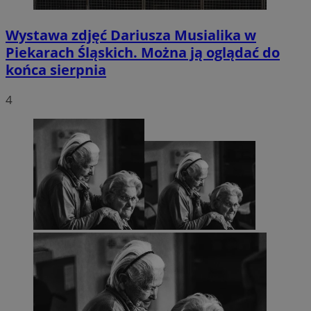
Wystawa zdjęć Dariusza Musialika w
Piekarach Śląskich. Można ją oglądać do
końca sierpnia
4