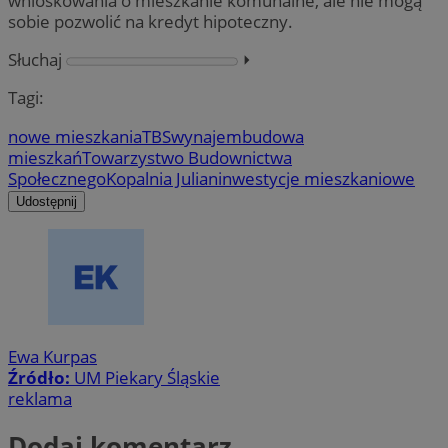
wnioskowania o mieszkanie komunalne, ale nie mogą
sobie pozwolić na kredyt hipoteczny.
Słuchaj
⏵︎
Tagi:
nowe mieszkania
TBS
wynajem
budowa
mieszkań
Towarzystwo Budownictwa
Społecznego
Kopalnia Julian
inwestycje mieszkaniowe
Udostępnij
Ewa Kurpas
Źródło:
UM Piekary Śląskie
reklama
Dodaj komentarz