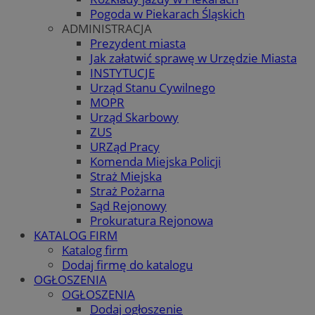
Pogoda w Piekarach Śląskich
ADMINISTRACJA
Prezydent miasta
Jak załatwić sprawę w Urzędzie Miasta
INSTYTUCJE
Urząd Stanu Cywilnego
MOPR
Urząd Skarbowy
ZUS
URZąd Pracy
Komenda Miejska Policji
Straż Miejska
Straż Pożarna
Sąd Rejonowy
Prokuratura Rejonowa
KATALOG FIRM
Katalog firm
Dodaj firmę do katalogu
OGŁOSZENIA
OGŁOSZENIA
Dodaj ogłoszenie