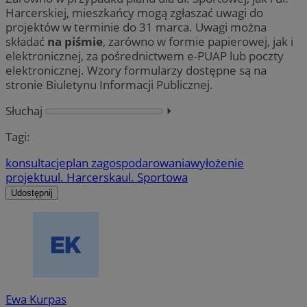
Harcerskiej, mieszkańcy mogą zgłaszać uwagi do
projektów w terminie do 31 marca. Uwagi można
składać
na piśmie
, zarówno w formie papierowej, jak i
elektronicznej, za pośrednictwem e-PUAP lub poczty
elektronicznej. Wzory formularzy dostępne są na
stronie Biuletynu Informacji Publicznej.
Słuchaj
⏵︎
Tagi:
konsultacje
plan zagospodarowania
wyłożenie
projektu
ul. Harcerska
ul. Sportowa
Udostępnij
Ewa Kurpas