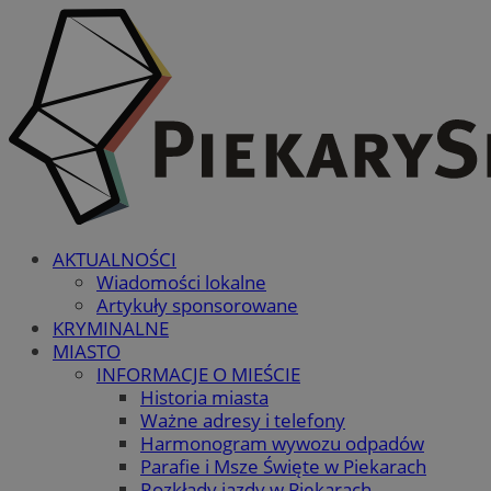
AKTUALNOŚCI
Wiadomości lokalne
Artykuły sponsorowane
KRYMINALNE
MIASTO
INFORMACJE O MIEŚCIE
Historia miasta
Ważne adresy i telefony
Harmonogram wywozu odpadów
Parafie i Msze Święte w Piekarach
Rozkłady jazdy w Piekarach