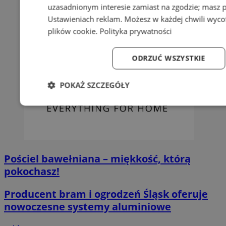
uzasadnionym interesie zamiast na zgodzie; masz 
Ustawieniach reklam
. Możesz w każdej chwili wyc
plików cookie
.
Polityka prywatności
ODRZUĆ WSZYSTKIE
POKAŻ SZCZEGÓŁY
Niezbędne
Wydajność
Targetowanie
Fun
Pościel bawełniana – miękkość, którą
pokochasz!
Niezbędne
Wydajność
Targetowanie
Fun
Producent bram i ogrodzeń Śląsk oferuje
Niezbędne pliki cookie umożliwiają korzystanie z podstawowych fun
nowoczesne systemy aluminiowe
logowanie użytkownika i zarządzanie kontem. Bez niezbędnych p
ze strony internetowej.