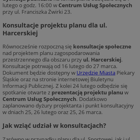
lutego o godz. 16:00 w
Centrum Usług Społecznych
przy ul. Franciszka Żwirki 23.
Konsultacje projektu planu dla ul.
Harcerskiej
Równocześnie rozpoczną się
konsultacje społeczne
nad projektem planu zagospodarowania
przestrzennego dla obszaru przy
ul. Harcerskiej
.
Konsultacje potrwają od 16 lutego do 27 marca.
Dokument będzie dostępny w
Urzędzie Miasta
Piekary
Śląskie oraz na stronie internetowej Biuletynu
Informacji Publicznej. Z kolei 24 lutego odbędzie się
spotkanie otwarte z
prezentacją projektu planu
w
Centrum Usług Społecznych
. Dodatkowo
zaplanowano dyżury projektanta i punkt konsultacyjny
w dniach 25, 26 lutego oraz 25, 26 marca.
Jak wziąć udział w konsultacjach?
Zarówno w przypadku planu dla ul. Sportowej, jak i ul.