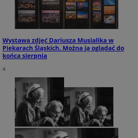
Wystawa zdjęć Dariusza Musialika w
Piekarach Śląskich. Można ją oglądać do
końca sierpnia
4