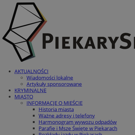
AKTUALNOŚCI
Wiadomości lokalne
Artykuły sponsorowane
KRYMINALNE
MIASTO
INFORMACJE O MIEŚCIE
Historia miasta
Ważne adresy i telefony
Harmonogram wywozu odpadów
Parafie i Msze Święte w Piekarach
Rozkłady jazdy w Piekarach