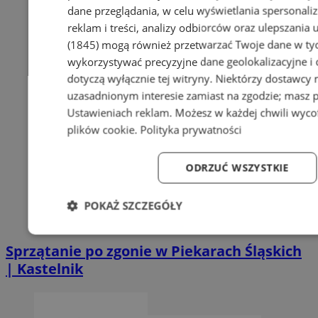
dane przeglądania, w celu wyświetlania spersonali
reklam i treści, analizy odbiorców oraz ulepszania 
(1845)
mogą również przetwarzać Twoje dane w tych
wykorzystywać precyzyjne dane geolokalizacyjne i
dotyczą wyłącznie tej witryny. Niektórzy dostawcy
uzasadnionym interesie zamiast na zgodzie; masz 
Ustawieniach reklam
. Możesz w każdej chwili wyc
plików cookie
.
Polityka prywatności
ODRZUĆ WSZYSTKIE
POKAŻ SZCZEGÓŁY
Niezbędne
Wydajność
Targetowanie
Fun
Sprzątanie po zgonie w Piekarach Śląskich
| Kastelnik