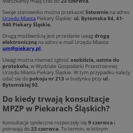
Mieszkańcy mają czas do
23 czerwca
.
Swoje stanowisko można przekazać
listownie
na adres
Urzędu Miasta
Piekary Śląskie:
ul. Bytomska 84, 41-
940 Piekary Śląskie
.
Drugą możliwością jest przesłanie uwag
drogą
elektroniczną
na adres e-mail Urzędu Miasta:
um@piekary.pl
.
Uwagi można również zgłosić
osobiście, ustnie do
protokołu
, w Wydziale Gospodarki Przestrzennej
Urzędu Miasta Piekary Śląskie. W tym przypadku należy
udać się do
pokoju nr 213
w budynku przy
ul.
Bytomskiej 92
.
Do kiedy trwają konsultacje
MPZP w Piekarach Śląskich?
Konsultacje społeczne rozpoczęły się
9 czerwca
i
potrwają do
23 czerwca
. To termin, w którym