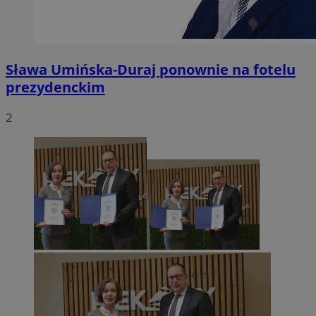
Sława Umińska-Duraj ponownie na fotelu
prezydenckim
2