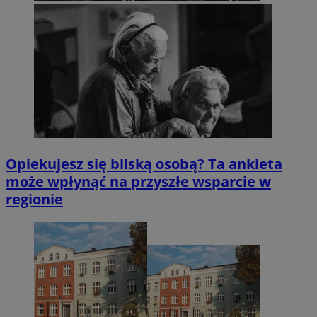
Opiekujesz się bliską osobą? Ta ankieta
może wpłynąć na przyszłe wsparcie w
regionie