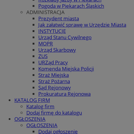
Pogoda w Piekarach Śląskich
ADMINISTRACJA
Prezydent miasta
Jak załatwić sprawę w Urzędzie Miasta
INSTYTUCJE
Urząd Stanu Cywilnego
MOPR
Urząd Skarbowy
ZUS
URZąd Pracy
Komenda Miejska Policji
Straż Miejska
Straż Pożarna
Sąd Rejonowy
Prokuratura Rejonowa
KATALOG FIRM
Katalog firm
Dodaj firmę do katalogu
OGŁOSZENIA
OGŁOSZENIA
Dodaj ogłoszenie