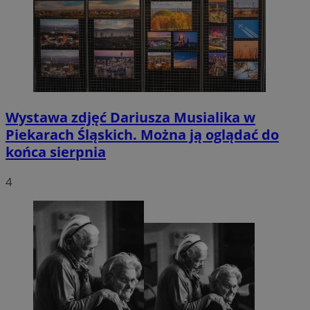
Wystawa zdjęć Dariusza Musialika w
Piekarach Śląskich. Można ją oglądać do
końca sierpnia
4