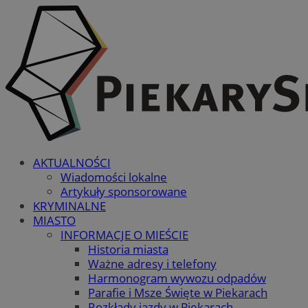
AKTUALNOŚCI
Wiadomości lokalne
Artykuły sponsorowane
KRYMINALNE
MIASTO
INFORMACJE O MIEŚCIE
Historia miasta
Ważne adresy i telefony
Harmonogram wywozu odpadów
Parafie i Msze Święte w Piekarach
Rozkłady jazdy w Piekarach