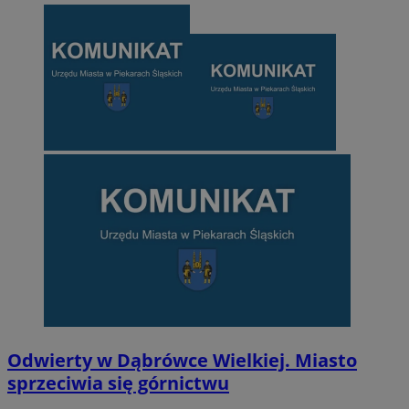
Odwierty w Dąbrówce Wielkiej. Miasto
sprzeciwia się górnictwu