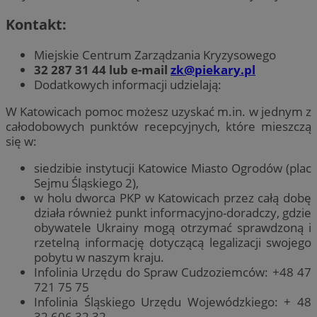
Kontakt:
Miejskie Centrum Zarządzania Kryzysowego
32 287 31 44 lub e-mail
zk@piekary.pl
Dodatkowych informacji udzielają:
W Katowicach pomoc możesz uzyskać m.in. w jednym z
całodobowych punktów recepcyjnych, które mieszczą
się w:
siedzibie instytucji Katowice Miasto Ogrodów (plac
Sejmu Śląskiego 2),
w holu dworca PKP w Katowicach przez całą dobę
działa również punkt informacyjno-doradczy, gdzie
obywatele Ukrainy mogą otrzymać sprawdzoną i
rzetelną informację dotyczącą legalizacji swojego
pobytu w naszym kraju.
Infolinia Urzędu do Spraw Cudzoziemców: +48 47
721 75 75
Infolinia Śląskiego Urzędu Wojewódzkiego: + 48
32 606 32 32