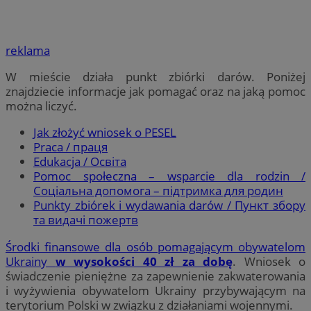
reklama
W mieście działa punkt zbiórki darów. Poniżej
znajdziecie informacje jak pomagać oraz na jaką pomoc
można liczyć.
Jak złożyć wniosek o PESEL
Praca / праця
Edukacja / Освіта
Pomoc społeczna – wsparcie dla rodzin /
Соціальна допомога – підтримка для родин
Punkty zbiórek i wydawania darów / Пункт збору
та видачі пожертв
Środki finansowe dla osób pomagającym obywatelom
Ukrainy
w wysokości 40 zł za dobę
. Wniosek o
świadczenie pieniężne za zapewnienie zakwaterowania
i wyżywienia obywatelom Ukrainy przybywającym na
terytorium Polski w związku z działaniami wojennymi.