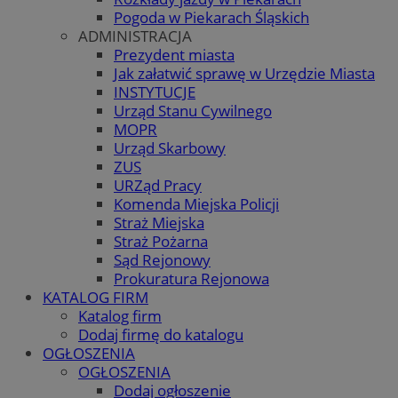
Pogoda w Piekarach Śląskich
ADMINISTRACJA
Prezydent miasta
Jak załatwić sprawę w Urzędzie Miasta
INSTYTUCJE
Urząd Stanu Cywilnego
MOPR
Urząd Skarbowy
ZUS
URZąd Pracy
Komenda Miejska Policji
Straż Miejska
Straż Pożarna
Sąd Rejonowy
Prokuratura Rejonowa
KATALOG FIRM
Katalog firm
Dodaj firmę do katalogu
OGŁOSZENIA
OGŁOSZENIA
Dodaj ogłoszenie