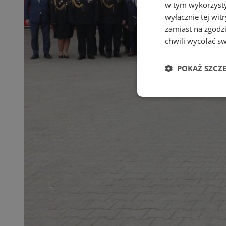
w tym wykorzysty
wyłącznie tej wi
zamiast na zgodz
chwili wycofać s
POKAŻ SZCZ
Niezbędne
Ni
Niezbędne pliki cook
zarządzanie kontem. 
Nazwa