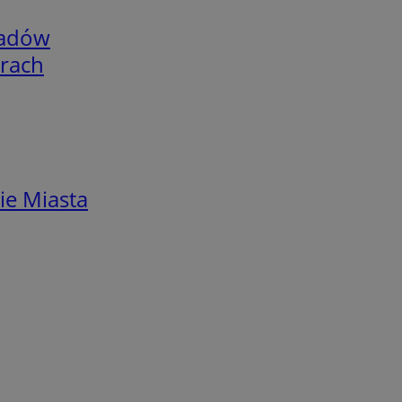
adów
arach
ie Miasta