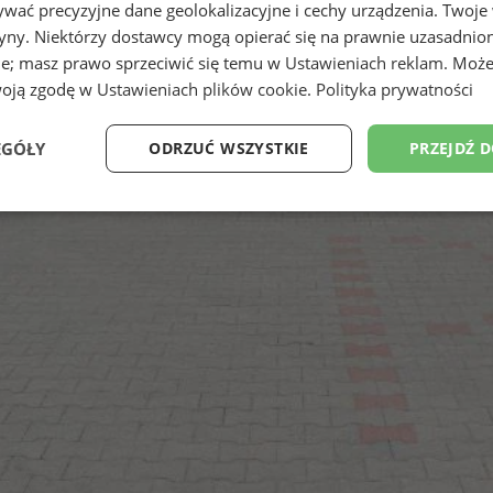
wać precyzyjne dane geolokalizacyjne i cechy urządzenia. Twoje
tryny. Niektórzy dostawcy mogą opierać się na prawnie uzasadnio
ie; masz prawo sprzeciwić się temu w
Ustawieniach reklam
. Może
woją zgodę w
Ustawieniach plików cookie
.
Polityka prywatności
EGÓŁY
ODRZUĆ WSZYSTKIE
PRZEJDŹ 
Wydajność
Targetowanie
Funkcjonalność
Ni
ezbędne
Wydajność
Targetowanie
Funkcjonalność
Niesklasyfikow
ie umożliwiają korzystanie z podstawowych funkcji strony internetowej, takich jak log
Bez niezbędnych plików cookie nie można prawidłowo korzystać ze strony internetowe
Okres
Provider
/
Domena
Opis
przechowywania