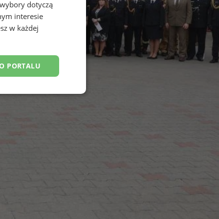
 wybory dotyczą
nym interesie
sz w każdej
DO PORTALU
esklasyfikowane
ane
owanie użytkownika i
j.