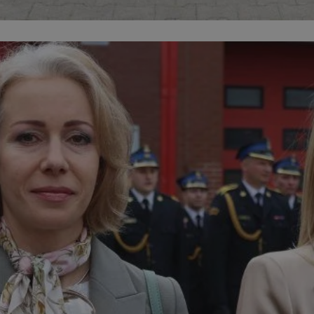
piekaryslaskie.com.pl
1 rok
Ten plik cookie przechowuje i
piekaryslaskie.com.pl
1 rok
Ten plik cookie przechowuje i
piekaryslaskie.com.pl
1 rok
Ten plik cookie przechowuje i
METADATA
5 miesięcy 4
Ten plik cookie przechowuje 
YouTube
tygodnie
zgodzie użytkownika oraz jeg
.youtube.com
dotyczących prywatności pod
witryny. Rejestruje wybory do
prywatności i ustawień zgody
przestrzeganie w kolejnych w
temu użytkownik nie musi 
konfigurować swoich preferen
wygodę i zgodność z regulac
danych.
Sesja
Rejestruje, który klaster ser
NGINX Inc.
gościa. Jest to używane w ko
bh.contextweb.com
równoważenia obciążenia w c
doświadczenia użytkownika.
Google Privacy Policy
nt
4 tygodnie 2 dni
Ten plik cookie jest używany
CookieScript
Cookie-Script.com do zapam
piekaryslaskie.com.pl
preferencji dotyczących zgo
pliki cookie. Jest to koniecz
Cookie-Script.com działał po
29 minut 59
Ten plik cookie służy do rozró
Cloudflare Inc.
sekund
botów. Jest to korzystne dla 
.temu.com
ponieważ umożliwia tworzen