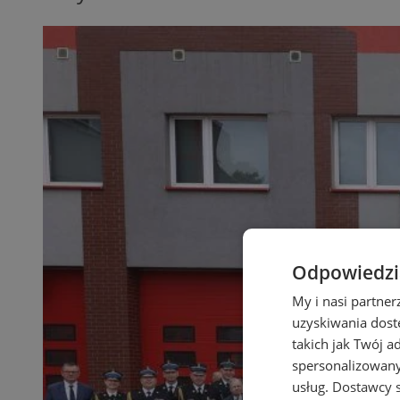
Odpowiedzia
My i nasi partne
uzyskiwania dost
takich jak Twój a
spersonalizowanyc
usług.
Dostawcy s