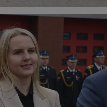
dentyfikator sesji.
dentyfikator sesji.
dentyfikator sesji.
informacje o
o preferencjach
czas korzystania z
tyczące polityki
, zapewniając ich
izytach. Dzięki
ponownie
cji, co zwiększa
jami ochrony
werów obsługuje
ntekście
elu optymalizacji
 przez usługę
iętywania
dy użytkownika na
ne, aby baner cookie
prawnie.
żniania ludzi i
strony internetowej,
ie ważnych