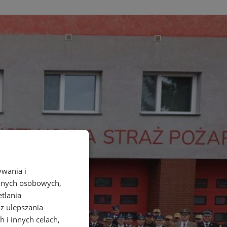
ywania i
danych osobowych,
etlania
az ulepszania
 i innych celach,