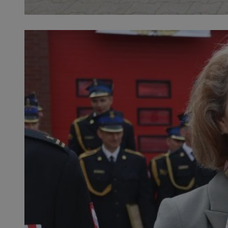
SessID
QeSessID
MvSessID
VISITOR_PRIVACY_
INGRESSCOOKIE
CookieScriptConse
__cf_bm