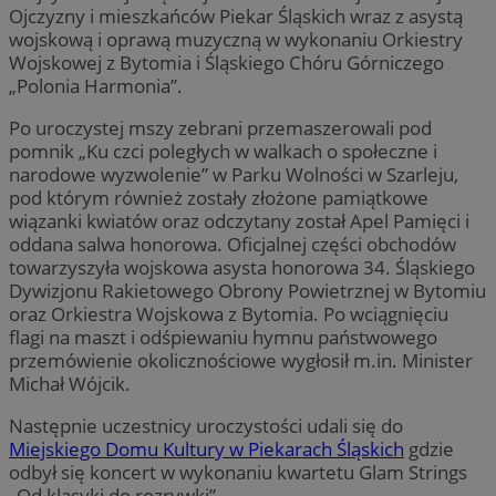
Ojczyzny i mieszkańców Piekar Śląskich wraz z asystą
wojskową i oprawą muzyczną w wykonaniu Orkiestry
Wojskowej z Bytomia i Śląskiego Chóru Górniczego
„Polonia Harmonia”.
Po uroczystej mszy zebrani przemaszerowali pod
pomnik „Ku czci poległych w walkach o społeczne i
narodowe wyzwolenie” w Parku Wolności w Szarleju,
pod którym również zostały złożone pamiątkowe
wiązanki kwiatów oraz odczytany został Apel Pamięci i
oddana salwa honorowa. Oficjalnej części obchodów
towarzyszyła wojskowa asysta honorowa 34. Śląskiego
Dywizjonu Rakietowego Obrony Powietrznej w Bytomiu
oraz Orkiestra Wojskowa z Bytomia. Po wciągnięciu
flagi na maszt i odśpiewaniu hymnu państwowego
przemówienie okolicznościowe wygłosił m.in. Minister
Michał Wójcik.
Następnie uczestnicy uroczystości udali się do
Miejskiego Domu Kultury w Piekarach Śląskich
gdzie
odbył się koncert w wykonaniu kwartetu Glam Strings
„Od klasyki do rozrywki”.