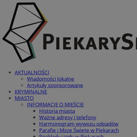
AKTUALNOŚCI
Wiadomości lokalne
Artykuły sponsorowane
KRYMINALNE
MIASTO
INFORMACJE O MIEŚCIE
Historia miasta
Ważne adresy i telefony
Harmonogram wywozu odpadów
Parafie i Msze Święte w Piekarach
Rozkłady jazdy w Piekarach