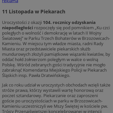
reklama
11 Listopada w Piekarach
Uroczystości z okazji
104. rocznicy odzyskania
niepodległości
rozpoczęły się pod pomnikiem „Ku czci
poległych o wolność i demokrację w latach II Wojny
Światowej” w Parku Trzech Bohaterów w Brzozowicach-
Kamieniu. W miejscu tym władze miasta, radni Rady
Miasta oraz przedstawiciele piekarskich służb
mundurowych złożyli pamiątkowe wiązanki kwiatów, by
oddać hołd żołnierzom poległym w walce o wolną
Polskę. Wśród zebranych gości tradycyjnie nie mogło
zabraknąć Komendanta Miejskiego Policji w Piekarach
Śląskich insp. Pawła Dratwińskiego.
Jak co roku udział w uroczystych obchodach wzięli także
stróże prawa, którzy wystawili wartę honorową oraz
poczet sztandarowy. Piekarzanie oraz zaproszeni
goście po uroczystościach w parku w Brzozowicach-
Kamieniu uczestniczyli we Mszy Świętej w kościele pw.
Trójcy Przenajświętszej koncelebrowanej w intencji