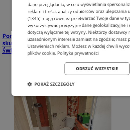
dane przeglądania, w celu wyświetlania spersonali
reklam i treści, analizy odbiorców oraz ulepszania 
(1845)
mogą również przetwarzać Twoje dane w tych
wykorzystywać precyzyjne dane geolokalizacyjne i
dotyczą wyłącznie tej witryny. Niektórzy dostawcy
Poradnia leczenia ran przewlekłych -
uzasadnionym interesie zamiast na zgodzie; masz 
skuteczna terapia trudno gojących się ran |
Ustawieniach reklam
. Możesz w każdej chwili wyc
Świętochłowice
plików cookie
.
Polityka prywatności
ODRZUĆ WSZYSTKIE
POKAŻ SZCZEGÓŁY
Niezbędne
Wydajność
Targetowanie
Fun