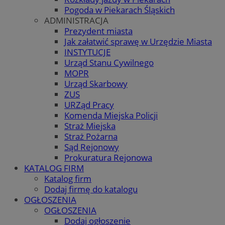
Pogoda w Piekarach Śląskich
ADMINISTRACJA
Prezydent miasta
Jak załatwić sprawę w Urzędzie Miasta
INSTYTUCJE
Urząd Stanu Cywilnego
MOPR
Urząd Skarbowy
ZUS
URZąd Pracy
Komenda Miejska Policji
Straż Miejska
Straż Pożarna
Sąd Rejonowy
Prokuratura Rejonowa
KATALOG FIRM
Katalog firm
Dodaj firmę do katalogu
OGŁOSZENIA
OGŁOSZENIA
Dodaj ogłoszenie