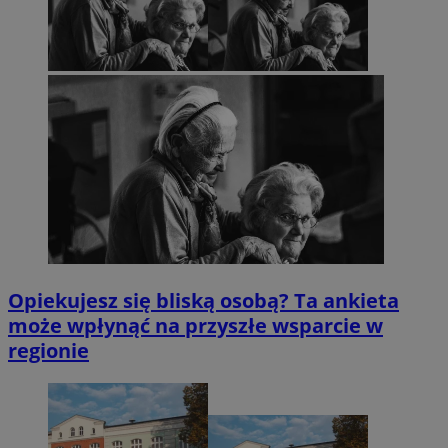
Opiekujesz się bliską osobą? Ta ankieta
może wpłynąć na przyszłe wsparcie w
regionie