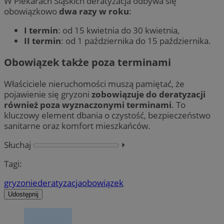
W Piekarach Śląskich deratyzacja odbywa się
obowiązkowo
dwa razy w roku
:
I termin
: od 15 kwietnia do 30 kwietnia,
II termin
: od 1 października do 15 października.
Obowiązek także poza terminami
Właściciele nieruchomości muszą pamiętać, że
pojawienie się gryzoni
zobowiązuje do deratyzacji
również poza wyznaczonymi terminami
. To
kluczowy element dbania o czystość, bezpieczeństwo
sanitarne oraz komfort mieszkańców.
Słuchaj
⏵︎
Tagi:
gryzonie
deratyzacja
obowiązek
Udostępnij