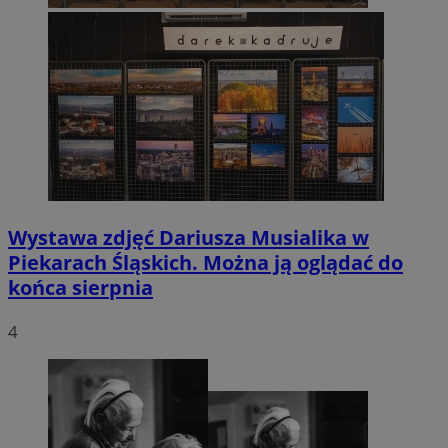
Wystawa zdjęć Dariusza Musialika w
Piekarach Śląskich. Można ją oglądać do
końca sierpnia
4