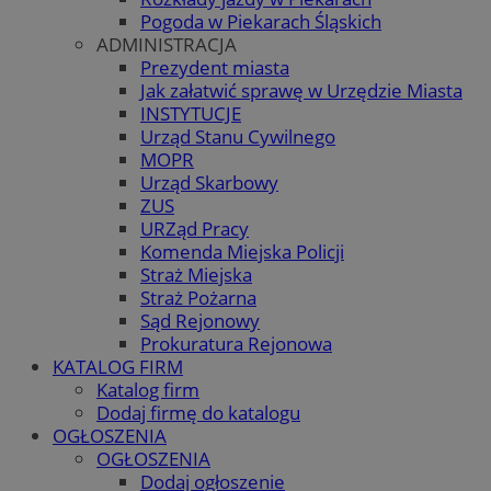
Pogoda w Piekarach Śląskich
ADMINISTRACJA
Prezydent miasta
Jak załatwić sprawę w Urzędzie Miasta
INSTYTUCJE
Urząd Stanu Cywilnego
MOPR
Urząd Skarbowy
ZUS
URZąd Pracy
Komenda Miejska Policji
Straż Miejska
Straż Pożarna
Sąd Rejonowy
Prokuratura Rejonowa
KATALOG FIRM
Katalog firm
Dodaj firmę do katalogu
OGŁOSZENIA
OGŁOSZENIA
Dodaj ogłoszenie