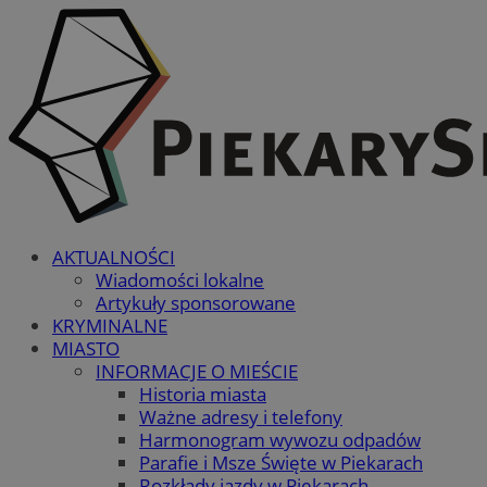
AKTUALNOŚCI
Wiadomości lokalne
Artykuły sponsorowane
KRYMINALNE
MIASTO
INFORMACJE O MIEŚCIE
Historia miasta
Ważne adresy i telefony
Harmonogram wywozu odpadów
Parafie i Msze Święte w Piekarach
Rozkłady jazdy w Piekarach