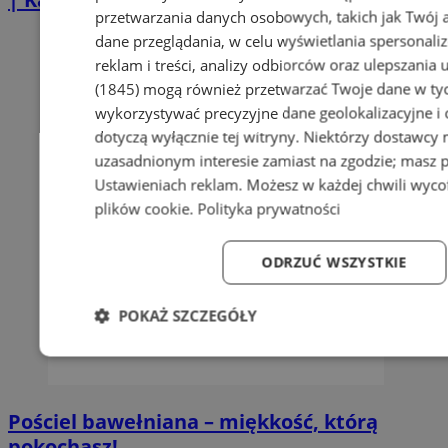
przetwarzania danych osobowych, takich jak Twój ad
dane przeglądania, w celu wyświetlania spersonali
reklam i treści, analizy odbiorców oraz ulepszania 
(1845)
mogą również przetwarzać Twoje dane w tych
wykorzystywać precyzyjne dane geolokalizacyjne i
dotyczą wyłącznie tej witryny. Niektórzy dostawcy
uzasadnionym interesie zamiast na zgodzie; masz 
Ustawieniach reklam
. Możesz w każdej chwili wyc
plików cookie
.
Polityka prywatności
ODRZUĆ WSZYSTKIE
POKAŻ SZCZEGÓŁY
Niezbędne
Wydajność
Targetowanie
Fun
Pościel bawełniana – miękkość, którą
pokochasz!