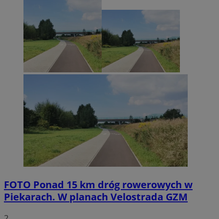
FOTO
Ponad 15 km dróg rowerowych w
Piekarach. W planach Velostrada GZM
2