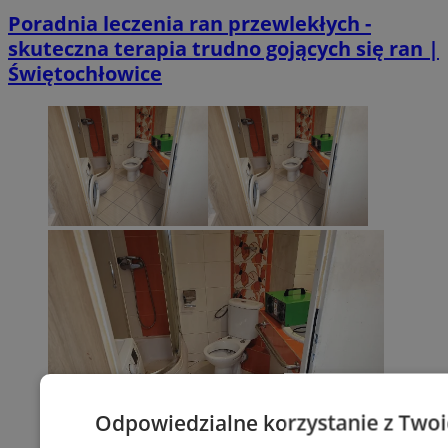
Poradnia leczenia ran przewlekłych -
skuteczna terapia trudno gojących się ran |
Świętochłowice
Odpowiedzialne korzystanie z Two