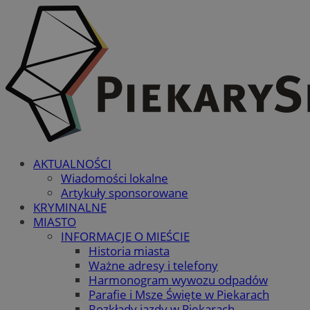
AKTUALNOŚCI
Wiadomości lokalne
Artykuły sponsorowane
KRYMINALNE
MIASTO
INFORMACJE O MIEŚCIE
Historia miasta
Ważne adresy i telefony
Harmonogram wywozu odpadów
Parafie i Msze Święte w Piekarach
Rozkłady jazdy w Piekarach