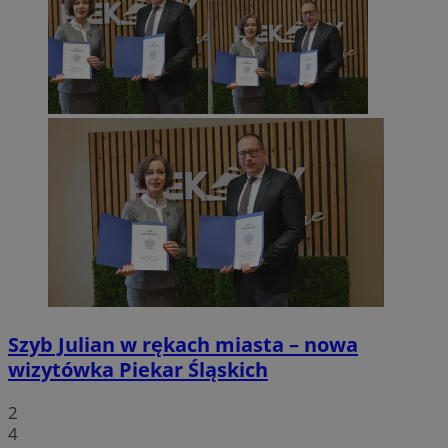
Szyb Julian w rękach miasta – nowa
wizytówka Piekar Śląskich
2
4