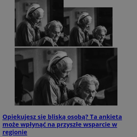
Opiekujesz się bliską osobą? Ta ankieta
może wpłynąć na przyszłe wsparcie w
regionie