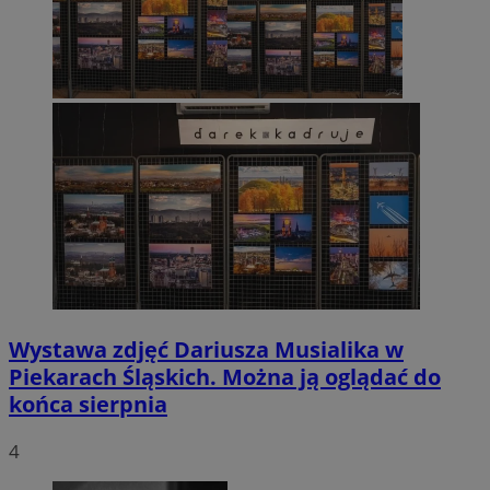
Wystawa zdjęć Dariusza Musialika w
Piekarach Śląskich. Można ją oglądać do
końca sierpnia
4