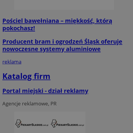
Pościel bawełniana – miękkość, którą
pokochasz!
Niezbędne
Wydajność
Targetowanie
Fun
Niezbędne pliki cookie umożliwiają korzystanie z podstawowych fun
Producent bram i ogrodzeń Śląsk oferuje
logowanie użytkownika i zarządzanie kontem. Bez niezbędnych p
nowoczesne systemy aluminiowe
ze strony internetowej.
O
Nazwa
Provider
/
Domena
reklama
przech
SessID
piekaryslaskie.com.pl
1
Katalog firm
QeSessID
piekaryslaskie.com.pl
1
Portal miejski - dział reklamy
MvSessID
piekaryslaskie.com.pl
1
Agencje reklamowe, PR
VISITOR_PRIVACY_METADATA
5 mie
YouTube
tyg
.youtube.com