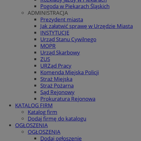
Pogoda w Piekarach Śląskich
ADMINISTRACJA
Prezydent miasta
Jak załatwić sprawę w Urzędzie Miasta
INSTYTUCJE
Urząd Stanu Cywilnego
MOPR
Urząd Skarbowy
ZUS
URZąd Pracy
Komenda Miejska Policji
Straż Miejska
Straż Pożarna
Sąd Rejonowy
Prokuratura Rejonowa
KATALOG FIRM
Katalog firm
Dodaj firmę do katalogu
OGŁOSZENIA
OGŁOSZENIA
Dodaj ogłoszenie