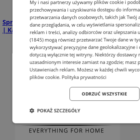
My i nasi partnerzy używamy plików cookie i podo
przechowywania i uzyskiwania dostępu do informa
przetwarzania danych osobowych, takich jak Twój ad
Sprzątanie po zgonie w Piekarach Śląskich
dane przeglądania, w celu wyświetlania spersonali
| Kastelnik
reklam i treści, analizy odbiorców oraz ulepszania 
(1845)
mogą również przetwarzać Twoje dane w tych
wykorzystywać precyzyjne dane geolokalizacyjne i
dotyczą wyłącznie tej witryny. Niektórzy dostawcy
uzasadnionym interesie zamiast na zgodzie; masz 
Ustawieniach reklam
. Możesz w każdej chwili wyc
plików cookie
.
Polityka prywatności
ODRZUĆ WSZYSTKIE
POKAŻ SZCZEGÓŁY
Niezbędne
Wydajność
Targetowanie
Fun