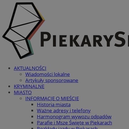
AKTUALNOŚCI
Wiadomości lokalne
Artykuły sponsorowane
KRYMINALNE
MIASTO
INFORMACJE O MIEŚCIE
Historia miasta
Ważne adresy i telefony
Harmonogram wywozu odpadów
Parafie i Msze Święte w Piekarach
Rozkłady jazdy w Piekarach