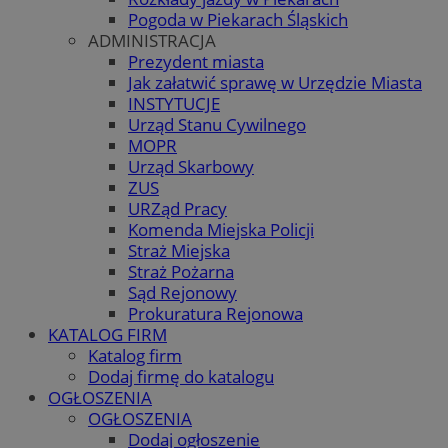
Pogoda w Piekarach Śląskich
ADMINISTRACJA
Prezydent miasta
Jak załatwić sprawę w Urzędzie Miasta
INSTYTUCJE
Urząd Stanu Cywilnego
MOPR
Urząd Skarbowy
ZUS
URZąd Pracy
Komenda Miejska Policji
Straż Miejska
Straż Pożarna
Sąd Rejonowy
Prokuratura Rejonowa
KATALOG FIRM
Katalog firm
Dodaj firmę do katalogu
OGŁOSZENIA
OGŁOSZENIA
Dodaj ogłoszenie