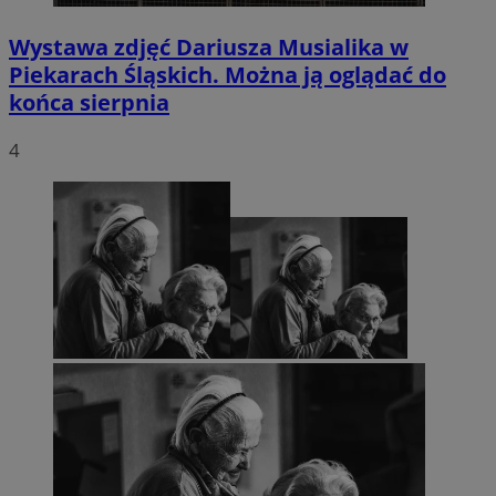
Wystawa zdjęć Dariusza Musialika w
Piekarach Śląskich. Można ją oglądać do
końca sierpnia
4