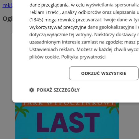
dane przeglądania, w celu wyświetlania spersonali
reklama
reklam i treści, analizy odbiorców oraz ulepszania 
Ogłoszenia
(1845)
mogą również przetwarzać Twoje dane w tych
wykorzystywać precyzyjne dane geolokalizacyjne i
dotyczą wyłącznie tej witryny. Niektórzy dostawcy
uzasadnionym interesie zamiast na zgodzie; masz 
Ustawieniach reklam
. Możesz w każdej chwili wyc
plików cookie
.
Polityka prywatności
ODRZUĆ WSZYSTKIE
POKAŻ SZCZEGÓŁY
Niezbędne
Wydajność
Targetowanie
Fun