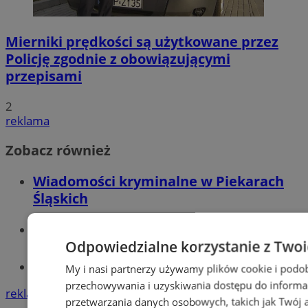
Mierniki prędkości są użytkowane przez
Policję zgodnie z obowiązującymi
przepisami
2
reklama
Zobacz również
Wiadomości kryminalne w Piekarach
Śląskich
Wiadomości lokalne
Odpowiedzialne korzystanie z Two
Tworzenie stron www - Piekary Śląskie
My i nasi partnerzy używamy plików cookie i podo
przechowywania i uzyskiwania dostępu do informa
reklama
przetwarzania danych osobowych, takich jak Twój ad