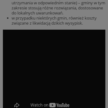
utrzymania w odpowiednim stanie) – gminy w tym
zakresie stosują różne rozwiązania, dostosowane
do lokalnych uwarunkowań.
w przypadku niektórych gmin, również koszty
związane z likwidacją dzikich wysypisk.