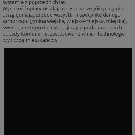
systemie z poprzednich lat.
Wysokość opłaty ustalają rady poszczególnych gmin,
uwzględniając przede wszystkim specyfikę danego
samorządu (gmina wiejska, wiejsko-miejska, miejska),
kwestię dostępu do instalacji zagospodarowujących
odpady komunalne, zastosowane w nich technologie
czy liczbę mieszkańców.