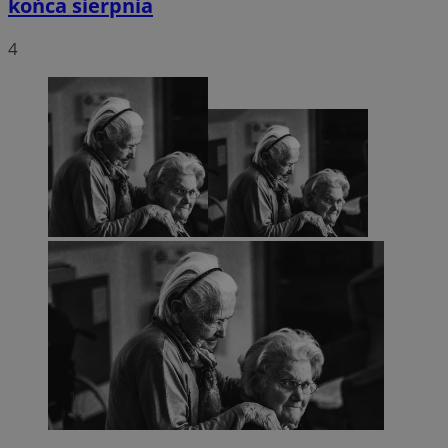
końca sierpnia
4