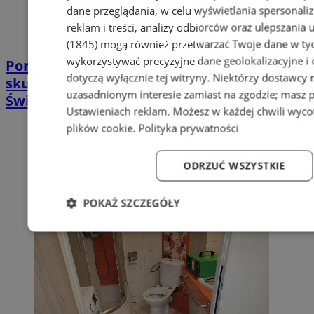
dane przeglądania, w celu wyświetlania spersonali
reklam i treści, analizy odbiorców oraz ulepszania 
(1845)
mogą również przetwarzać Twoje dane w tych
wykorzystywać precyzyjne dane geolokalizacyjne i
Poradnia leczenia ran przewlekłych -
dotyczą wyłącznie tej witryny. Niektórzy dostawcy
skuteczna terapia trudno gojących się ran |
uzasadnionym interesie zamiast na zgodzie; masz 
Świętochłowice
Ustawieniach reklam
. Możesz w każdej chwili wyc
plików cookie
.
Polityka prywatności
ODRZUĆ WSZYSTKIE
POKAŻ SZCZEGÓŁY
Niezbędne
Wydajność
Targetowanie
Fun