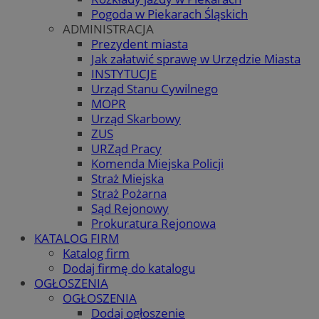
Pogoda w Piekarach Śląskich
ADMINISTRACJA
Prezydent miasta
Jak załatwić sprawę w Urzędzie Miasta
INSTYTUCJE
Urząd Stanu Cywilnego
MOPR
Urząd Skarbowy
ZUS
URZąd Pracy
Komenda Miejska Policji
Straż Miejska
Straż Pożarna
Sąd Rejonowy
Prokuratura Rejonowa
KATALOG FIRM
Katalog firm
Dodaj firmę do katalogu
OGŁOSZENIA
OGŁOSZENIA
Dodaj ogłoszenie