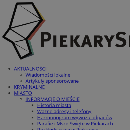
AKTUALNOŚCI
Wiadomości lokalne
Artykuły sponsorowane
KRYMINALNE
MIASTO
INFORMACJE O MIEŚCIE
Historia miasta
Ważne adresy i telefony
Harmonogram wywozu odpadów
Parafie i Msze Święte w Piekarach
Rozkłady jazdy w Piekarach