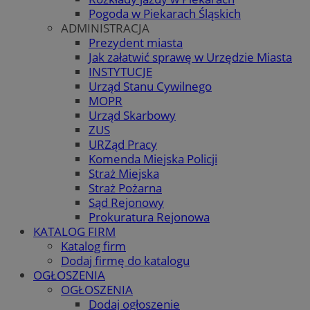
Pogoda w Piekarach Śląskich
ADMINISTRACJA
Prezydent miasta
Jak załatwić sprawę w Urzędzie Miasta
INSTYTUCJE
Urząd Stanu Cywilnego
MOPR
Urząd Skarbowy
ZUS
URZąd Pracy
Komenda Miejska Policji
Straż Miejska
Straż Pożarna
Sąd Rejonowy
Prokuratura Rejonowa
KATALOG FIRM
Katalog firm
Dodaj firmę do katalogu
OGŁOSZENIA
OGŁOSZENIA
Dodaj ogłoszenie