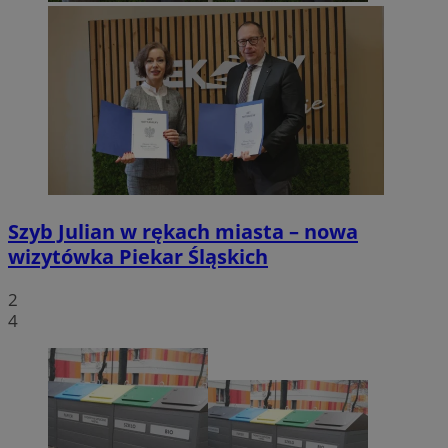
Szyb Julian w rękach miasta – nowa
wizytówka Piekar Śląskich
2
4