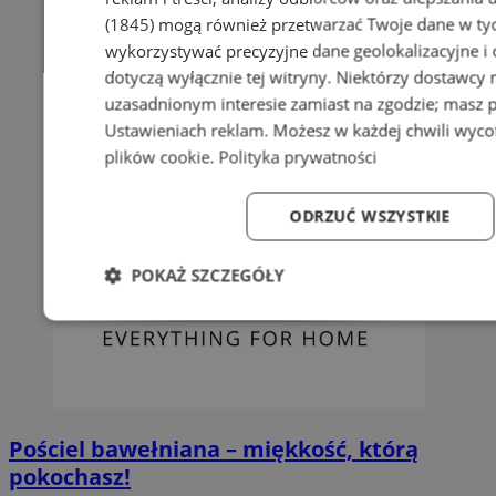
(1845)
mogą również przetwarzać Twoje dane w tych
wykorzystywać precyzyjne dane geolokalizacyjne i
dotyczą wyłącznie tej witryny. Niektórzy dostawcy
uzasadnionym interesie zamiast na zgodzie; masz 
Ustawieniach reklam
. Możesz w każdej chwili wyc
plików cookie
.
Polityka prywatności
ODRZUĆ WSZYSTKIE
POKAŻ SZCZEGÓŁY
Niezbędne
Wydajność
Targetowanie
Fun
Pościel bawełniana – miękkość, którą
pokochasz!
Niezbędne
Wydajność
Targetowanie
Fun