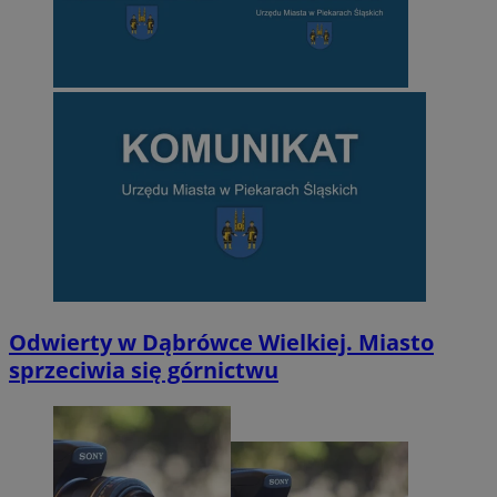
Odwierty w Dąbrówce Wielkiej. Miasto
sprzeciwia się górnictwu