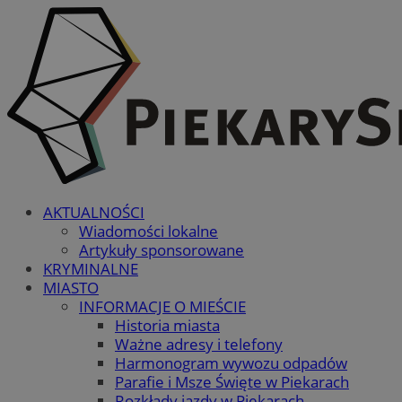
AKTUALNOŚCI
Wiadomości lokalne
Artykuły sponsorowane
KRYMINALNE
MIASTO
INFORMACJE O MIEŚCIE
Historia miasta
Ważne adresy i telefony
Harmonogram wywozu odpadów
Parafie i Msze Święte w Piekarach
Rozkłady jazdy w Piekarach