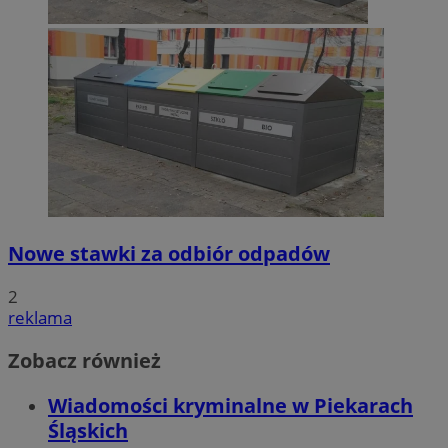
Nowe stawki za odbiór odpadów
2
reklama
Zobacz również
Wiadomości kryminalne w Piekarach
Śląskich