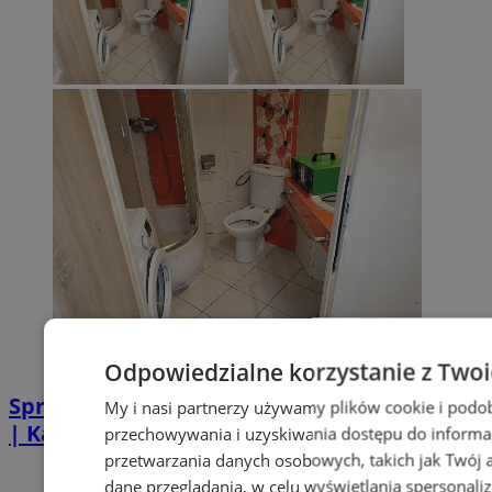
Odpowiedzialne korzystanie z Two
Sprzątanie po zgonie w Piekarach Śląskich
My i nasi partnerzy używamy plików cookie i podo
| Kastelnik
przechowywania i uzyskiwania dostępu do informa
przetwarzania danych osobowych, takich jak Twój ad
dane przeglądania, w celu wyświetlania spersonali