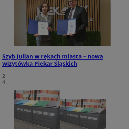
Szyb Julian w rękach miasta – nowa
wizytówka Piekar Śląskich
2
4