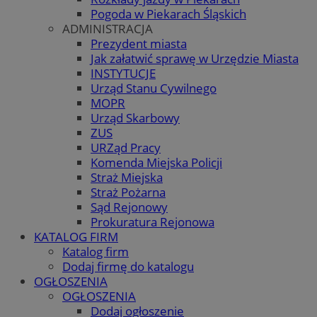
Pogoda w Piekarach Śląskich
ADMINISTRACJA
Prezydent miasta
Jak załatwić sprawę w Urzędzie Miasta
INSTYTUCJE
Urząd Stanu Cywilnego
MOPR
Urząd Skarbowy
ZUS
URZąd Pracy
Komenda Miejska Policji
Straż Miejska
Straż Pożarna
Sąd Rejonowy
Prokuratura Rejonowa
KATALOG FIRM
Katalog firm
Dodaj firmę do katalogu
OGŁOSZENIA
OGŁOSZENIA
Dodaj ogłoszenie