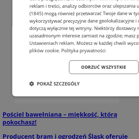
reklam i treści, analizy odbiorców oraz ulepszania 
(1845)
mogą również przetwarzać Twoje dane w tych
wykorzystywać precyzyjne dane geolokalizacyjne i
dotyczą wyłącznie tej witryny. Niektórzy dostawcy
uzasadnionym interesie zamiast na zgodzie; masz 
Ustawieniach reklam
. Możesz w każdej chwili wyc
plików cookie
.
Polityka prywatności
ODRZUĆ WSZYSTKIE
POKAŻ SZCZEGÓŁY
Niezbędne
Wydajność
Targetowanie
Fun
Pościel bawełniana – miękkość, którą
pokochasz!
Producent bram i ogrodzeń Śląsk oferuje