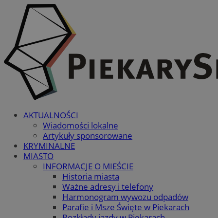
AKTUALNOŚCI
Wiadomości lokalne
Artykuły sponsorowane
KRYMINALNE
MIASTO
INFORMACJE O MIEŚCIE
Historia miasta
Ważne adresy i telefony
Harmonogram wywozu odpadów
Parafie i Msze Święte w Piekarach
Rozkłady jazdy w Piekarach