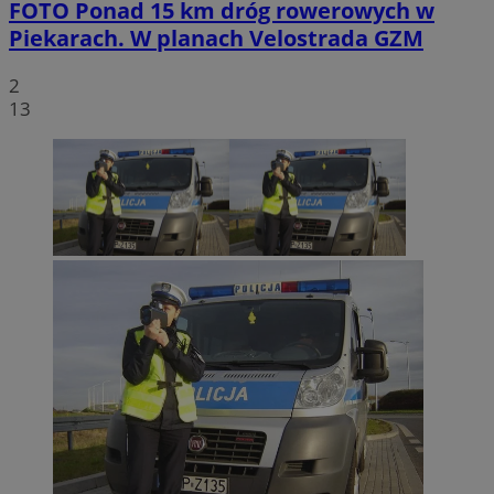
FOTO
Ponad 15 km dróg rowerowych w
Piekarach. W planach Velostrada GZM
2
13