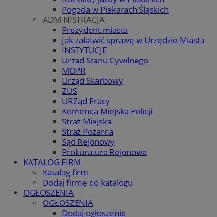
Pogoda w Piekarach Śląskich
ADMINISTRACJA
Prezydent miasta
Jak załatwić sprawę w Urzędzie Miasta
INSTYTUCJE
Urząd Stanu Cywilnego
MOPR
Urząd Skarbowy
ZUS
URZąd Pracy
Komenda Miejska Policji
Straż Miejska
Straż Pożarna
Sąd Rejonowy
Prokuratura Rejonowa
KATALOG FIRM
Katalog firm
Dodaj firmę do katalogu
OGŁOSZENIA
OGŁOSZENIA
Dodaj ogłoszenie