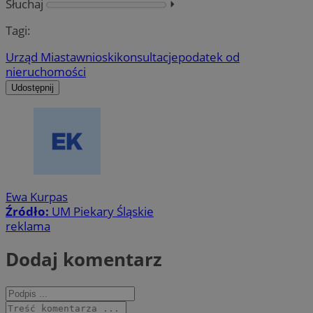
Słuchaj
⏵︎
Tagi:
Urząd Miasta
wnioski
konsultacje
podatek od
nieruchomości
Udostępnij
Ewa Kurpas
Źródło:
UM Piekary Śląskie
reklama
Dodaj komentarz