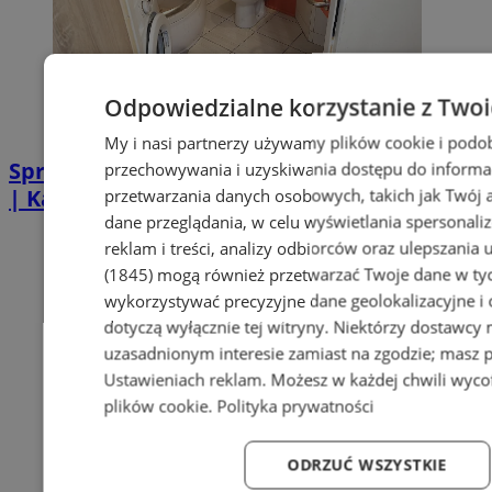
Odpowiedzialne korzystanie z Two
My i nasi partnerzy używamy plików cookie i podo
Sprzątanie po zgonie w Piekarach Śląskich
przechowywania i uzyskiwania dostępu do informa
przetwarzania danych osobowych, takich jak Twój ad
| Kastelnik
dane przeglądania, w celu wyświetlania spersonali
reklam i treści, analizy odbiorców oraz ulepszania 
(1845)
mogą również przetwarzać Twoje dane w tych
wykorzystywać precyzyjne dane geolokalizacyjne i
dotyczą wyłącznie tej witryny. Niektórzy dostawcy
uzasadnionym interesie zamiast na zgodzie; masz 
Ustawieniach reklam
. Możesz w każdej chwili wyc
plików cookie
.
Polityka prywatności
ODRZUĆ WSZYSTKIE