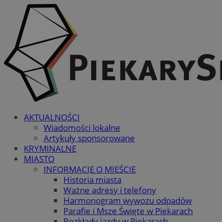
AKTUALNOŚCI
Wiadomości lokalne
Artykuły sponsorowane
KRYMINALNE
MIASTO
INFORMACJE O MIEŚCIE
Historia miasta
Ważne adresy i telefony
Harmonogram wywozu odpadów
Parafie i Msze Święte w Piekarach
Rozkłady jazdy w Piekarach