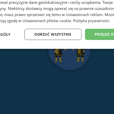
wać precyzyjne dane geolokalizacyjne i cechy urządzenia. Twoje
tryny. Niektórzy dostawcy mogą opierać się na prawnie uzasadnio
ie; masz prawo sprzeciwić się temu w
Ustawieniach reklam
. Może
woją zgodę w
Ustawieniach plików cookie
.
Polityka prywatności
EGÓŁY
ODRZUĆ WSZYSTKIE
PRZEJDŹ 
Wydajność
Targetowanie
Funkcjonalność
Ni
ezbędne
Wydajność
Targetowanie
Funkcjonalność
Niesklasyfikow
ie umożliwiają korzystanie z podstawowych funkcji strony internetowej, takich jak log
Bez niezbędnych plików cookie nie można prawidłowo korzystać ze strony internetowe
Okres
Provider
/
Domena
Opis
przechowywania