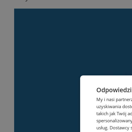
Odpowiedzia
My i nasi partne
uzyskiwania dost
takich jak Twój a
spersonalizowanyc
usług.
Dostawcy s