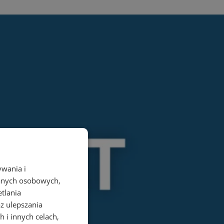
ywania i
danych osobowych,
etlania
az ulepszania
 i innych celach,