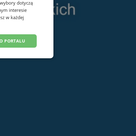
 wybory dotyczą
nym interesie
sz w każdej
DO PORTALU
esklasyfikowane
ane
owanie użytkownika i
j.