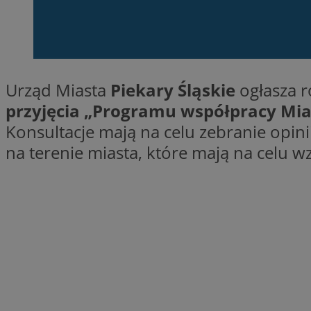
SessID
QeSessID
MvSessID
VISITOR_PRIVACY_
Urząd Miasta
Piekary Śląskie
ogłasza 
przyjęcia „Programu współpracy Mia
Konsultacje mają na celu zebranie opin
na terenie miasta, które mają na celu w
INGRESSCOOKIE
CookieScriptConse
__cf_bm