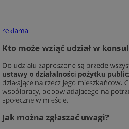
Nazwa
reklama
Pro
Nazwa
Nazwa
Do
Nazwa
openstat_gid
ustat_gid
google_push
.bi
Kto może wziąć udział w konsul
ustat_3zn4uzjz1qh
__Secure-
ROLLOUT_TOKEN
openstat_ui7qxbn
ustat_mscumsezXj6
Do udziału zaproszone są przede wszy
ustat_h0XXxbtbr5aj
ustawy o działalności pożytku public
sa-user-id-v3
tuuid
__mguid_
działające na rzecz jego mieszkańców. 
współpracy, odpowiadającego na potrze
tuuid
społeczne w mieście.
_clck
OAID
Jak można zgłaszać uwagi?
_clsk
ustat_5ei1p1pnc3n
__mguid_