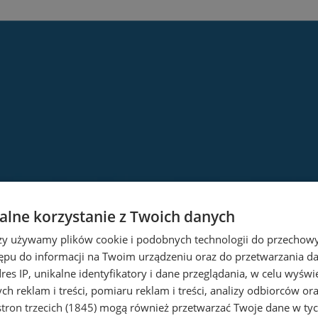
lne korzystanie z Twoich danych
rzy używamy plików cookie i podobnych technologii do przechow
ępu do informacji na Twoim urządzeniu oraz do przetwarzania 
dres IP, unikalne identyfikatory i dane przeglądania, w celu wyświ
h reklam i treści, pomiaru reklam i treści, analizy odbiorców or
tron trzecich (1845)
mogą również przetwarzać Twoje dane w tych