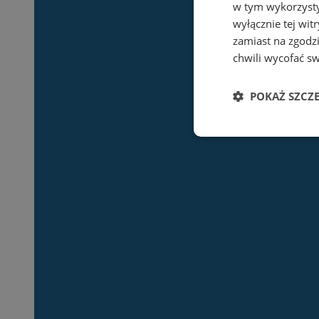
w tym wykorzysty
wyłącznie tej wi
zamiast na zgodz
chwili wycofać s
POKAŻ SZCZ
Niezbędne
Ni
Niezbędne pliki cook
zarządzanie kontem. 
Nazwa