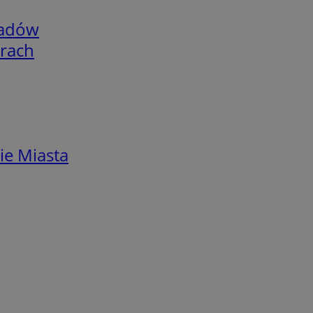
adów
arach
ie Miasta