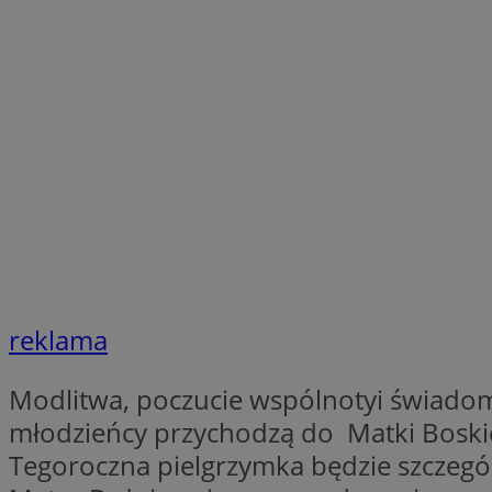
SessID
QeSessID
MvSessID
VISITOR_PRIVACY_
INGRESSCOOKIE
reklama
CookieScriptConse
Modlitwa, poczucie wspólnotyi świadom
młodzieńcy przychodzą do Matki Boskiej 
Tegoroczna pielgrzymka będzie szczegó
__cf_bm