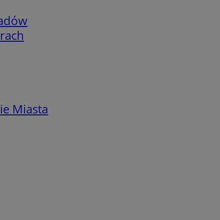
adów
arach
ie Miasta