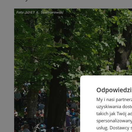
Odpowiedzia
My i nasi partne
uzyskiwania dost
takich jak Twój a
spersonalizowanyc
usług.
Dostawcy s