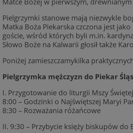
Matce Bożej w pierwszym, drewnianym k
Pielgrzymki stanowe mają niezwykle boga
Matka Boża Piekarska czczona jest jako 
Nazwa
Pro
Nazwa
Nazwa
goście, wśród których byli m.in. kardyn
Do
Nazwa
openstat_gid
Słowo Boże na Kalwarii głosił także Karo
ustat_gid
google_push
.bi
ustat_3zn4uzjz1qh
__Secure-
ROLLOUT_TOKEN
openstat_ui7qxbn
Poniżej zamieszczamykilka praktycznych
ustat_mscumsezXj6
ustat_h0XXxbtbr5aj
Pielgrzymka mężczyzn do Piekar Śl
sa-user-id-v3
tuuid
__mguid_
I. Przygotowanie do liturgii Mszy Święte
tuuid
8:00 – Godzinki o Najświętszej Maryi Pa
_clck
8:30 – Rozważania różańcowe
OAID
_clsk
ustat_5ei1p1pnc3n
II. 9:30 – Przybycie księży biskupów do B
__mguid_