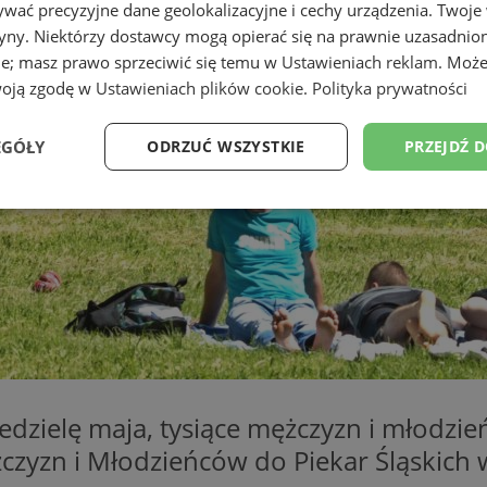
wać precyzyjne dane geolokalizacyjne i cechy urządzenia. Twoje
tryny. Niektórzy dostawcy mogą opierać się na prawnie uzasadnio
ie; masz prawo sprzeciwić się temu w
Ustawieniach reklam
. Może
woją zgodę w
Ustawieniach plików cookie
.
Polityka prywatności
EGÓŁY
ODRZUĆ WSZYSTKIE
PRZEJDŹ 
Wydajność
Targetowanie
Funkcjonalność
Ni
ezbędne
Wydajność
Targetowanie
Funkcjonalność
Niesklasyfikow
ie umożliwiają korzystanie z podstawowych funkcji strony internetowej, takich jak log
iedzielę maja, tysiące mężczyzn i młodzi
Bez niezbędnych plików cookie nie można prawidłowo korzystać ze strony internetowe
zyzn i Młodzieńców do Piekar Śląskich 
Okres
Provider
/
Domena
Opis
przechowywania