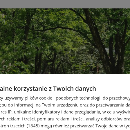
lne korzystanie z Twoich danych
rzy używamy plików cookie i podobnych technologii do przechow
ępu do informacji na Twoim urządzeniu oraz do przetwarzania 
dres IP, unikalne identyfikatory i dane przeglądania, w celu wyświ
h reklam i treści, pomiaru reklam i treści, analizy odbiorców or
tron trzecich (1845)
mogą również przetwarzać Twoje dane w tych