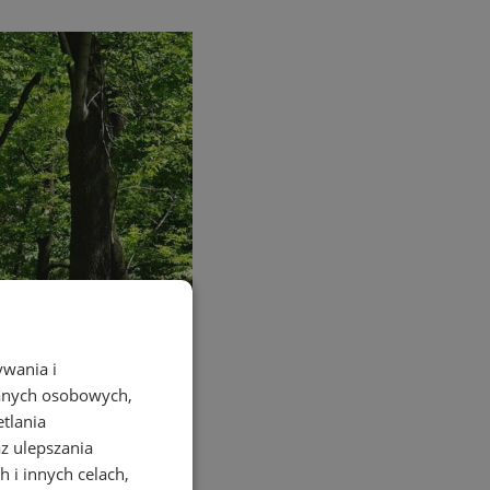
ywania i
danych osobowych,
etlania
az ulepszania
 i innych celach,