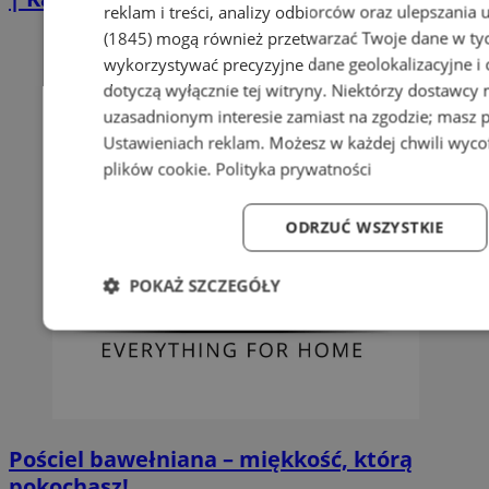
reklam i treści, analizy odbiorców oraz ulepszania 
(1845)
mogą również przetwarzać Twoje dane w tych
wykorzystywać precyzyjne dane geolokalizacyjne i
dotyczą wyłącznie tej witryny. Niektórzy dostawcy
uzasadnionym interesie zamiast na zgodzie; masz 
Ustawieniach reklam
. Możesz w każdej chwili wyc
plików cookie
.
Polityka prywatności
ODRZUĆ WSZYSTKIE
POKAŻ SZCZEGÓŁY
Niezbędne
Wydajność
Targetowanie
Fun
Pościel bawełniana – miękkość, którą
pokochasz!
Niezbędne
Wydajność
Targetowanie
Fun