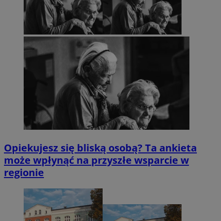
Opiekujesz się bliską osobą? Ta ankieta
może wpłynąć na przyszłe wsparcie w
regionie