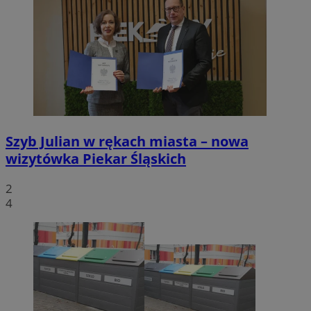
Szyb Julian w rękach miasta – nowa
wizytówka Piekar Śląskich
2
4