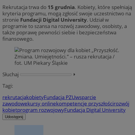
Rekrutacja trwa do
15 grudnia
. Kobiety, które spełniają
kryteria programu, mogą zgłosić swoje uczestnictwo na
stronie
Fundacji Digital University
. Udział w
programie to szansa na rozwój zawodowy, osobisty, a
także poprawę pewności siebie i bezpieczeństwa
finansowego.
Słuchaj
⏵︎
Tagi:
rekrutacja
kobiety
Fundacja PZU
wsparcie
zawodowe
kursy online
kompetencje przyszłości
rozwój
kobiet
program rozwojowy
Fundacja Digital University
Udostępnij