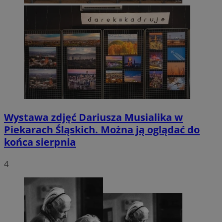
Wystawa zdjęć Dariusza Musialika w
Piekarach Śląskich. Można ją oglądać do
końca sierpnia
4