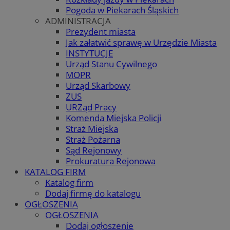
Pogoda w Piekarach Śląskich
ADMINISTRACJA
Prezydent miasta
Jak załatwić sprawę w Urzędzie Miasta
INSTYTUCJE
Urząd Stanu Cywilnego
MOPR
Urząd Skarbowy
ZUS
URZąd Pracy
Komenda Miejska Policji
Straż Miejska
Straż Pożarna
Sąd Rejonowy
Prokuratura Rejonowa
KATALOG FIRM
Katalog firm
Dodaj firmę do katalogu
OGŁOSZENIA
OGŁOSZENIA
Dodaj ogłoszenie