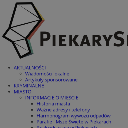
AKTUALNOŚCI
Wiadomości lokalne
Artykuły sponsorowane
KRYMINALNE
MIASTO
INFORMACJE O MIEŚCIE
Historia miasta
Ważne adresy i telefony
Harmonogram wywozu odpadów
Parafie i Msze Święte w Piekarach
Rozkłady jazdy w Piekarach