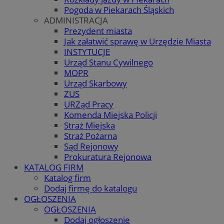
Pogoda w Piekarach Śląskich
ADMINISTRACJA
Prezydent miasta
Jak załatwić sprawę w Urzędzie Miasta
INSTYTUCJE
Urząd Stanu Cywilnego
MOPR
Urząd Skarbowy
ZUS
URZąd Pracy
Komenda Miejska Policji
Straż Miejska
Straż Pożarna
Sąd Rejonowy
Prokuratura Rejonowa
KATALOG FIRM
Katalog firm
Dodaj firmę do katalogu
OGŁOSZENIA
OGŁOSZENIA
Dodaj ogłoszenie