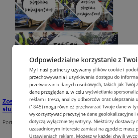
Odpowiedzialne korzystanie z Two
My i nasi partnerzy używamy plików cookie i podo
przechowywania i uzyskiwania dostępu do informa
przetwarzania danych osobowych, takich jak Twój ad
dane przeglądania, w celu wyświetlania spersonali
reklam i treści, analizy odbiorców oraz ulepszania 
Zostań Policjantem: sprawdź, co oferuje
(1845)
mogą również przetwarzać Twoje dane w tych
służba i jak aplikować!
wykorzystywać precyzyjne dane geolokalizacyjne i
dotyczą wyłącznie tej witryny. Niektórzy dostawcy
Portal należy do sieci
uzasadnionym interesie zamiast na zgodzie; masz 
Ustawieniach reklam
. Możesz w każdej chwili wyc