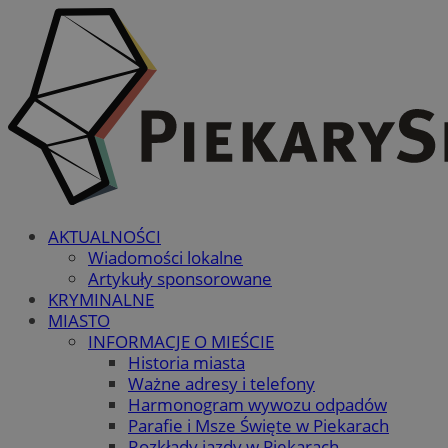
AKTUALNOŚCI
Wiadomości lokalne
Artykuły sponsorowane
KRYMINALNE
MIASTO
INFORMACJE O MIEŚCIE
Historia miasta
Ważne adresy i telefony
Harmonogram wywozu odpadów
Parafie i Msze Święte w Piekarach
Rozkłady jazdy w Piekarach