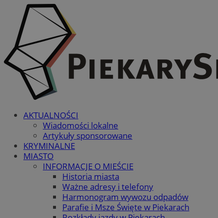
AKTUALNOŚCI
Wiadomości lokalne
Artykuły sponsorowane
KRYMINALNE
MIASTO
INFORMACJE O MIEŚCIE
Historia miasta
Ważne adresy i telefony
Harmonogram wywozu odpadów
Parafie i Msze Święte w Piekarach
Rozkłady jazdy w Piekarach