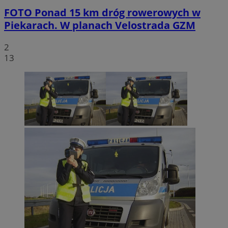
FOTO
Ponad 15 km dróg rowerowych w
Piekarach. W planach Velostrada GZM
2
13