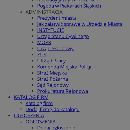
Pogoda w Piekarach Śląskich
ADMINISTRACJA
Prezydent miasta
Jak załatwić sprawę w Urzędzie Miasta
INSTYTUCJE
Urząd Stanu Cywilnego
MOPR
Urząd Skarbowy
ZUS
URZąd Pracy
Komenda Miejska Policji
Straż Miejska
Straż Pożarna
Sąd Rejonowy
Prokuratura Rejonowa
KATALOG FIRM
Katalog firm
Dodaj firmę do katalogu
OGŁOSZENIA
OGŁOSZENIA
Dodaj ogłoszenie