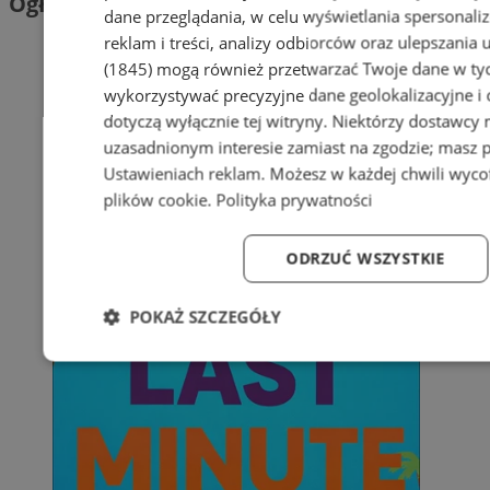
Ogłoszenia
dane przeglądania, w celu wyświetlania spersonali
reklam i treści, analizy odbiorców oraz ulepszania 
(1845)
mogą również przetwarzać Twoje dane w tych
wykorzystywać precyzyjne dane geolokalizacyjne i
dotyczą wyłącznie tej witryny. Niektórzy dostawcy
uzasadnionym interesie zamiast na zgodzie; masz 
Ustawieniach reklam
. Możesz w każdej chwili wyc
plików cookie
.
Polityka prywatności
ODRZUĆ WSZYSTKIE
POKAŻ SZCZEGÓŁY
Niezbędne
Wydajność
Targetowanie
Fun