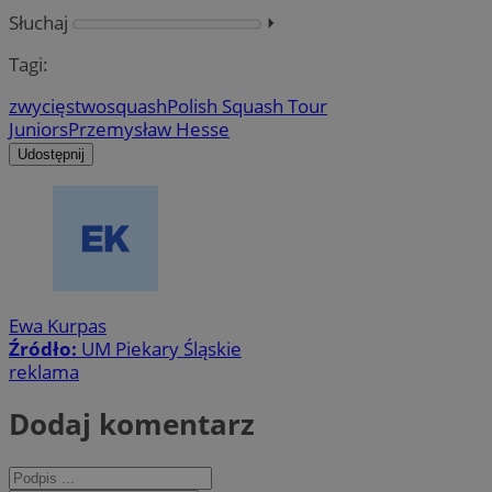
Słuchaj
⏵︎
Tagi:
zwycięstwo
squash
Polish Squash Tour
Juniors
Przemysław Hesse
Udostępnij
Ewa Kurpas
Źródło:
UM Piekary Śląskie
reklama
Dodaj komentarz