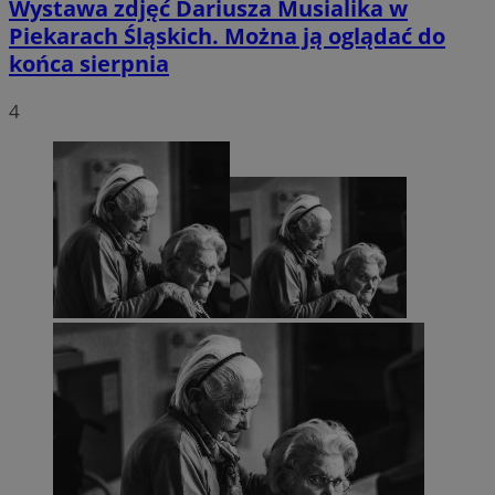
Wystawa zdjęć Dariusza Musialika w
Piekarach Śląskich. Można ją oglądać do
końca sierpnia
4