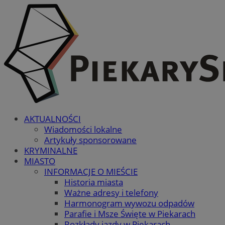
AKTUALNOŚCI
Wiadomości lokalne
Artykuły sponsorowane
KRYMINALNE
MIASTO
INFORMACJE O MIEŚCIE
Historia miasta
Ważne adresy i telefony
Harmonogram wywozu odpadów
Parafie i Msze Święte w Piekarach
Rozkłady jazdy w Piekarach