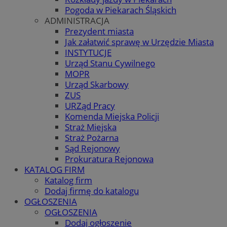
Pogoda w Piekarach Śląskich
ADMINISTRACJA
Prezydent miasta
Jak załatwić sprawę w Urzędzie Miasta
INSTYTUCJE
Urząd Stanu Cywilnego
MOPR
Urząd Skarbowy
ZUS
URZąd Pracy
Komenda Miejska Policji
Straż Miejska
Straż Pożarna
Sąd Rejonowy
Prokuratura Rejonowa
KATALOG FIRM
Katalog firm
Dodaj firmę do katalogu
OGŁOSZENIA
OGŁOSZENIA
Dodaj ogłoszenie