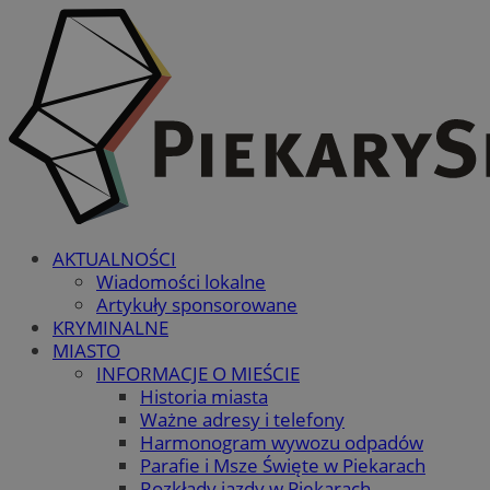
AKTUALNOŚCI
Wiadomości lokalne
Artykuły sponsorowane
KRYMINALNE
MIASTO
INFORMACJE O MIEŚCIE
Historia miasta
Ważne adresy i telefony
Harmonogram wywozu odpadów
Parafie i Msze Święte w Piekarach
Rozkłady jazdy w Piekarach