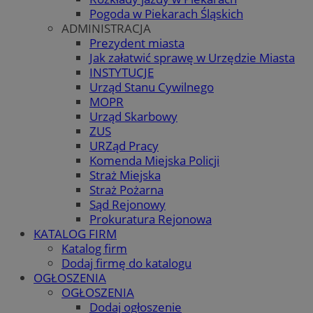
Pogoda w Piekarach Śląskich
ADMINISTRACJA
Prezydent miasta
Jak załatwić sprawę w Urzędzie Miasta
INSTYTUCJE
Urząd Stanu Cywilnego
MOPR
Urząd Skarbowy
ZUS
URZąd Pracy
Komenda Miejska Policji
Straż Miejska
Straż Pożarna
Sąd Rejonowy
Prokuratura Rejonowa
KATALOG FIRM
Katalog firm
Dodaj firmę do katalogu
OGŁOSZENIA
OGŁOSZENIA
Dodaj ogłoszenie