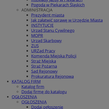
Pogoda w Piekarach Śląskich
ADMINISTRACJA
Prezydent miasta
Jak załatwić sprawę w Urzędzie Miasta
INSTYTUCJE
Urząd Stanu Cywilnego
MOPR
Urząd Skarbowy
ZUS
URZąd Pracy
Komenda Miejska Policji
Straż Miejska
Straż Pożarna
Sąd Rejonowy
Prokuratura Rejonowa
KATALOG FIRM
Katalog firm
Dodaj firmę do katalogu
OGŁOSZENIA
OGŁOSZENIA
Dodaj ogłoszenie