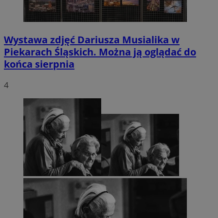
Wystawa zdjęć Dariusza Musialika w
Piekarach Śląskich. Można ją oglądać do
końca sierpnia
4