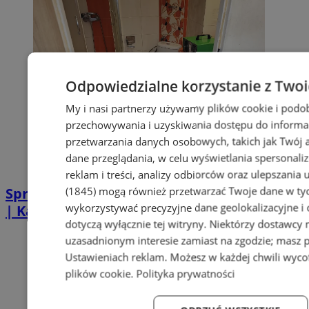
Odpowiedzialne korzystanie z Two
My i nasi partnerzy używamy plików cookie i podo
przechowywania i uzyskiwania dostępu do informa
przetwarzania danych osobowych, takich jak Twój ad
dane przeglądania, w celu wyświetlania spersonali
reklam i treści, analizy odbiorców oraz ulepszania 
(1845)
mogą również przetwarzać Twoje dane w tych
Sprzątanie po zgonie w Piekarach Śląskich
wykorzystywać precyzyjne dane geolokalizacyjne i
| Kastelnik
dotyczą wyłącznie tej witryny. Niektórzy dostawcy
uzasadnionym interesie zamiast na zgodzie; masz 
Ustawieniach reklam
. Możesz w każdej chwili wyc
plików cookie
.
Polityka prywatności