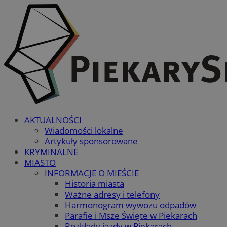
AKTUALNOŚCI
Wiadomości lokalne
Artykuły sponsorowane
KRYMINALNE
MIASTO
INFORMACJE O MIEŚCIE
Historia miasta
Ważne adresy i telefony
Harmonogram wywozu odpadów
Parafie i Msze Święte w Piekarach
Rozkłady jazdy w Piekarach