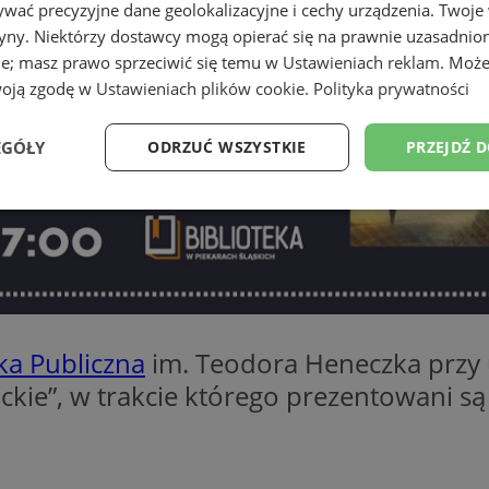
wać precyzyjne dane geolokalizacyjne i cechy urządzenia. Twoje
tryny. Niektórzy dostawcy mogą opierać się na prawnie uzasadnio
ie; masz prawo sprzeciwić się temu w
Ustawieniach reklam
. Może
woją zgodę w
Ustawieniach plików cookie
.
Polityka prywatności
EGÓŁY
ODRZUĆ WSZYSTKIE
PRZEJDŹ 
Wydajność
Targetowanie
Funkcjonalność
Ni
ka Publiczna
im. Teodora Heneczka przy u
ezbędne
Wydajność
Targetowanie
Funkcjonalność
Niesklasyfikow
ackie”, w trakcie którego prezentowani są 
ie umożliwiają korzystanie z podstawowych funkcji strony internetowej, takich jak log
Bez niezbędnych plików cookie nie można prawidłowo korzystać ze strony internetowe
Okres
Provider
/
Domena
Opis
przechowywania