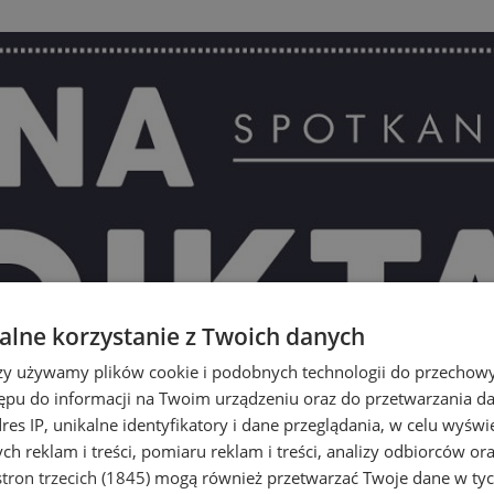
lne korzystanie z Twoich danych
rzy używamy plików cookie i podobnych technologii do przechow
ępu do informacji na Twoim urządzeniu oraz do przetwarzania 
dres IP, unikalne identyfikatory i dane przeglądania, w celu wyświ
h reklam i treści, pomiaru reklam i treści, analizy odbiorców or
tron trzecich (1845)
mogą również przetwarzać Twoje dane w tych