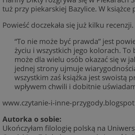
tuż przy piekarskiej Bazylice. W książce
Powieść doczekała się już kilku recenzji.
Nazwa
Pro
Nazwa
Nazwa
Do
Nazwa
“To nie może być prawda” jest powie
openstat_gid
ustat_gid
google_push
.bi
ustat_3zn4uzjz1qh
życiu i wszystkich jego kolorach. T
__Secure-
ROLLOUT_TOKEN
openstat_ui7qxbn
może dla wielu osób okazać się w jak
ustat_mscumsezXj6
jednej strony ujmuje wiarygodnością,
ustat_h0XXxbtbr5aj
wszystkim zaś książka jest swoistą 
sa-user-id-v3
tuuid
__mguid_
wpływem chwili i dobitnie uświadami
tuuid
www.czytanie-i-inne-przygody.blogspo
_clck
Autorka o sobie:
OAID
_clsk
ustat_5ei1p1pnc3n
Ukończyłam filologię polską na Uniwers
__mguid_