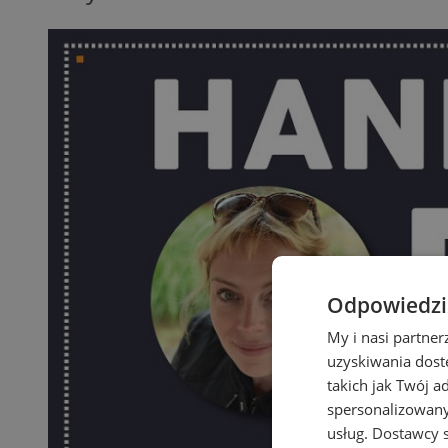
Odpowiedzia
My i nasi partne
uzyskiwania dost
takich jak Twój a
spersonalizowanyc
usług.
Dostawcy s