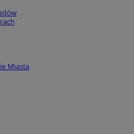
adów
arach
ie Miasta