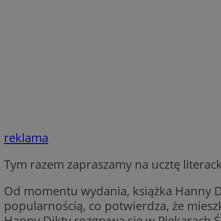
SessID
QeSessID
MvSessID
VISITOR_PRIVACY_
INGRESSCOOKIE
reklama
Tym razem zapraszamy na ucztę literack
CookieScriptConse
Od momentu wydania, książka Hanny Dikt
popularnością, co potwierdza, że miesz
__cf_bm
Hanny Dikty rozgrywa się w Piekarach Śl