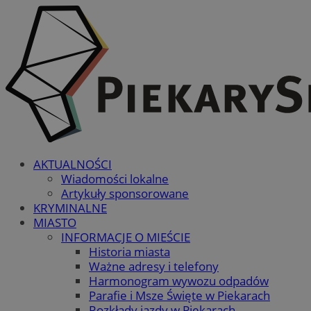
AKTUALNOŚCI
Wiadomości lokalne
Artykuły sponsorowane
KRYMINALNE
MIASTO
INFORMACJE O MIEŚCIE
Historia miasta
Ważne adresy i telefony
Harmonogram wywozu odpadów
Parafie i Msze Święte w Piekarach
Rozkłady jazdy w Piekarach