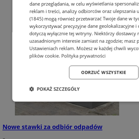
dane przeglądania, w celu wyświetlania spersonali
reklam i treści, analizy odbiorców oraz ulepszania 
(1845)
mogą również przetwarzać Twoje dane w tych
wykorzystywać precyzyjne dane geolokalizacyjne i
dotyczą wyłącznie tej witryny. Niektórzy dostawcy
uzasadnionym interesie zamiast na zgodzie; masz 
Ustawieniach reklam
. Możesz w każdej chwili wyc
plików cookie
.
Polityka prywatności
ODRZUĆ WSZYSTKIE
POKAŻ SZCZEGÓŁY
Niezbędne
Wydajność
Targetowanie
Fun
Nowe stawki za odbiór odpadów