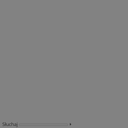
Słuchaj
⏵︎