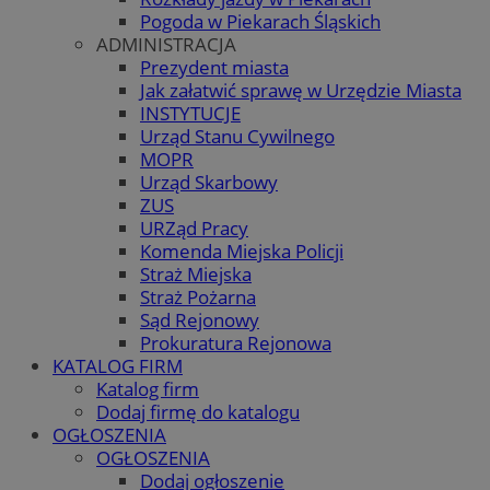
Pogoda w Piekarach Śląskich
ADMINISTRACJA
Prezydent miasta
Jak załatwić sprawę w Urzędzie Miasta
INSTYTUCJE
Urząd Stanu Cywilnego
MOPR
Urząd Skarbowy
ZUS
URZąd Pracy
Komenda Miejska Policji
Straż Miejska
Straż Pożarna
Sąd Rejonowy
Prokuratura Rejonowa
KATALOG FIRM
Katalog firm
Dodaj firmę do katalogu
OGŁOSZENIA
OGŁOSZENIA
Dodaj ogłoszenie