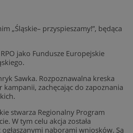
dentyfikator sesji.
dentyfikator sesji.
dentyfikator sesji.
m „Śląskie– przyspieszamy!”, będąca
informacje o
o preferencjach
czas korzystania z
tyczące polityki
, zapewniając ich
ł RPO jako Fundusze Europejskie
izytach. Dzięki
ponownie
ąskiego.
cji, co zwiększa
jami ochrony
enryk Sawka. Rozpoznawalna kreska
werów obsługuje
ntekście
r kampanii, zachęcając do zapoznania
elu optymalizacji
kich.
 przez usługę
iętywania
dy użytkownika na
kie stwarza Regionalny Program
ne, aby baner cookie
prawnie.
e. W tym celu akcja została
żniania ludzi i
z ogłaszanymi naborami wniosków. Są
strony internetowej,
ie ważnych