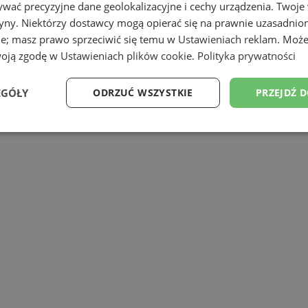
wać precyzyjne dane geolokalizacyjne i cechy urządzenia. Twoje
tryny. Niektórzy dostawcy mogą opierać się na prawnie uzasadnio
ie; masz prawo sprzeciwić się temu w
Ustawieniach reklam
. Może
woją zgodę w
Ustawieniach plików cookie
.
Polityka prywatności
orów z pulą 2 mld 920 mln zł na realiz
EGÓŁY
ODRZUĆ WSZYSTKIE
PRZEJDŹ 
a lata 2014-2020.
Wydajność
Targetowanie
Funkcjonalność
Ni
ezbędne
Wydajność
Targetowanie
Funkcjonalność
Niesklasyfikow
ie umożliwiają korzystanie z podstawowych funkcji strony internetowej, takich jak log
Bez niezbędnych plików cookie nie można prawidłowo korzystać ze strony internetowe
Okres
Provider
/
Domena
Opis
przechowywania