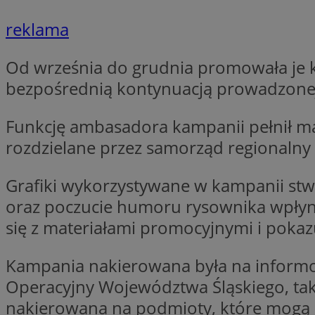
SessID
reklama
QeSessID
MvSessID
Od września do grudnia promowała je 
VISITOR_PRIVACY_
bezpośrednią kontynuacją prowadzonej w
Funkcję ambasadora kampanii pełnił ma
rozdzielane przez samorząd regionalny
Grafiki wykorzystywane w kampanii st
INGRESSCOOKIE
oraz poczucie humoru rysownika wpłynęł
się z materiałami promocyjnymi i pokaz
CookieScriptConse
Kampania nakierowana była na informo
Operacyjny Województwa Śląskiego, tak 
__cf_bm
nakierowana na podmioty, które mogą 