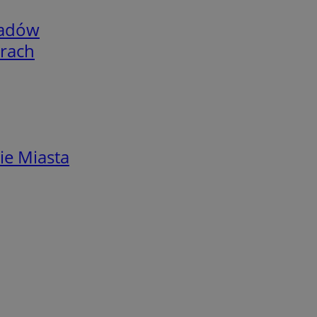
adów
arach
ie Miasta