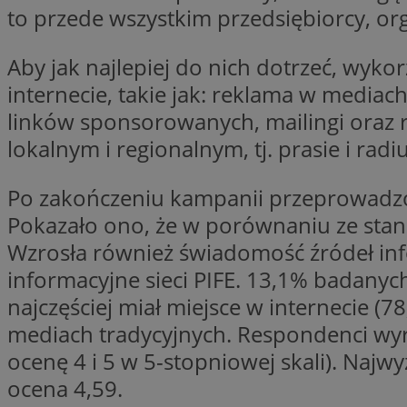
to przede wszystkim przedsiębiorcy, or
Aby jak najlepiej do nich dotrzeć, wyk
Nazwa
internecie, takie jak: reklama w media
Pro
Nazwa
Nazwa
Do
Nazwa
linków sponsorowanych, mailingi oraz 
openstat_gid
ustat_gid
google_push
.bi
lokalnym i regionalnym, tj. prasie i radi
ustat_3zn4uzjz1qh
__Secure-
ROLLOUT_TOKEN
openstat_ui7qxbn
Po zakończeniu kampanii przeprowadzon
ustat_mscumsezXj6
Pokazało ono, że w porównaniu ze stan
ustat_h0XXxbtbr5aj
sa-user-id-v3
Wzrosła również świadomość źródeł infor
tuuid
__mguid_
informacyjne sieci PIFE. 13,1% badanych
najczęściej miał miejsce w internecie (
tuuid
_clck
mediach tradycyjnych. Respondenci wyr
OAID
ocenę 4 i 5 w 5-stopniowej skali). Najw
_clsk
ustat_5ei1p1pnc3n
ocena 4,59.
__mguid_