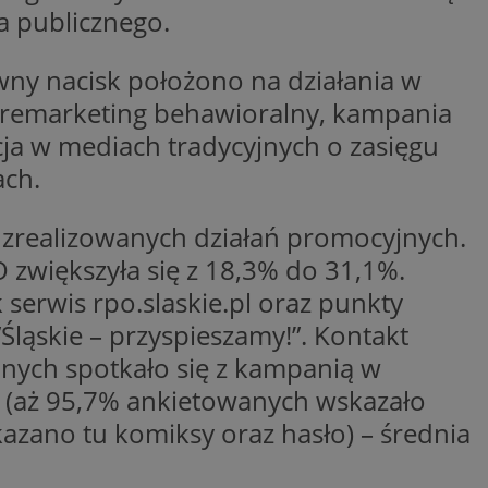
a z jej witryny
a publicznego.
ówny nacisk położono na działania w
, remarketing behawioralny, kampania
ja w mediach tradycyjnych o zasięgu
 i przechowywania
ania informacji o
ach.
iadomień push do
trony internetowej,
zania wdrażaniem
ej odwiedzane i czy
omaga Google
e stron
ub zmiany w
być wykorzystywane
wnikom w ramach
 zrealizowanych działań promocyjnych.
i zrozumienia
wniając spójne
nika podczas
zwiększyła się z 18,3% do 31,1%.
 informacji na
 serwis rpo.slaskie.pl oraz punkty
troną internetową.
nie przez
t używany do
 śledzenia i analizy
lamowe były lepiej
fikacji urządzeń
Śląskie – przyspieszamy!”. Kontakt
ownika i
j witrynę.
nternetowej, aby
użytkowników i
danych spotkało się z kampanią w
w tworzeniu
nie przez
enia interakcji
 doświadczeń
lamowe były lepiej
ronie internetowej
lizowaniu
j witrynę.
i (aż 95,7% ankietowanych wskazało
kowników i
ny w celu poprawy
 banerów OpenX dla
kazano tu komiksy oraz hasło) – średnia
 wyświetlone
programowaniem
ne tylko do
używany do
 kierowania na
żytkownika i
inistratora nie
t używany do