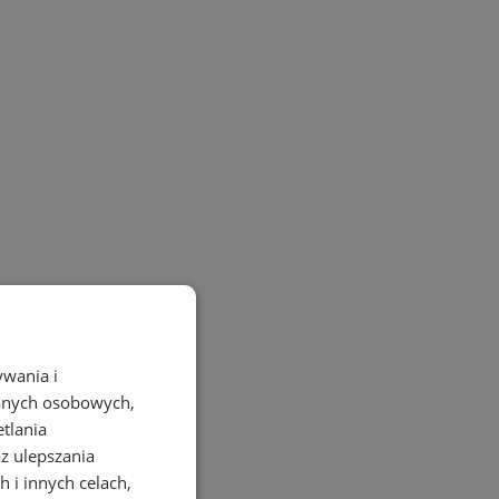
ywania i
danych osobowych,
etlania
az ulepszania
 i innych celach,