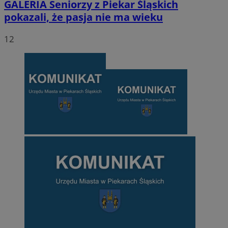
GALERIA
Seniorzy z Piekar Śląskich
pokazali, że pasja nie ma wieku
12