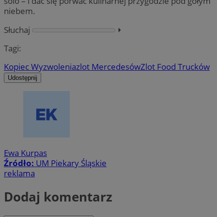
solo – i dać się porwać kulinarnej przygodzie pod gołym
niebem.
Słuchaj
⏵︎
Tagi:
Kopiec Wyzwolenia
zlot Mercedesów
Zlot Food Trucków
Udostępnij
Ewa Kurpas
Źródło:
UM Piekary Śląskie
reklama
Dodaj komentarz