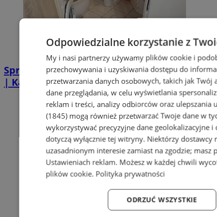
Odpowiedzialne korzystanie z Two
My i nasi partnerzy używamy plików cookie i podo
Sprzątanie po zgonie w Piekarach Śląskich
przechowywania i uzyskiwania dostępu do informa
| Kastelnik
przetwarzania danych osobowych, takich jak Twój ad
dane przeglądania, w celu wyświetlania spersonali
reklam i treści, analizy odbiorców oraz ulepszania 
(1845)
mogą również przetwarzać Twoje dane w tych
wykorzystywać precyzyjne dane geolokalizacyjne i
dotyczą wyłącznie tej witryny. Niektórzy dostawcy
uzasadnionym interesie zamiast na zgodzie; masz 
Ustawieniach reklam
. Możesz w każdej chwili wyc
plików cookie
.
Polityka prywatności
ODRZUĆ WSZYSTKIE