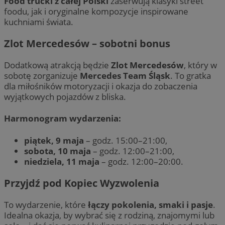
Food trucki z całej Polski
zaserwują klasyki street
foodu, jak i oryginalne kompozycje inspirowane
kuchniami świata.
Zlot Mercedesów – sobotni bonus
Dodatkową atrakcją będzie
Zlot Mercedesów
, który w
sobotę zorganizuje
Mercedes Team Śląsk
. To gratka
dla miłośników motoryzacji i okazja do zobaczenia
wyjątkowych pojazdów z bliska.
Harmonogram wydarzenia:
piątek, 9 maja
– godz. 15:00–21:00,
sobota, 10 maja
– godz. 12:00–21:00,
niedziela, 11 maja
– godz. 12:00–20:00.
Przyjdź pod Kopiec Wyzwolenia
To wydarzenie, które
łączy pokolenia, smaki i pasje
.
Idealna okazja, by wybrać się z rodziną, znajomymi lub