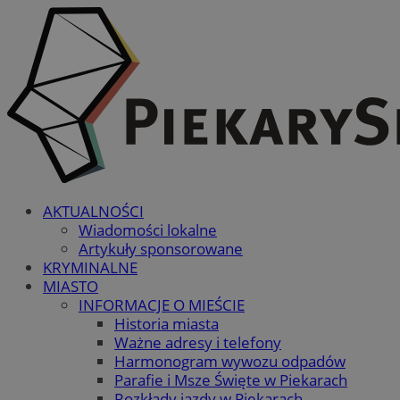
AKTUALNOŚCI
Wiadomości lokalne
Artykuły sponsorowane
KRYMINALNE
MIASTO
INFORMACJE O MIEŚCIE
Historia miasta
Ważne adresy i telefony
Harmonogram wywozu odpadów
Parafie i Msze Święte w Piekarach
Rozkłady jazdy w Piekarach