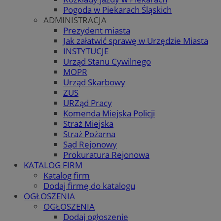
Pogoda w Piekarach Śląskich
ADMINISTRACJA
Prezydent miasta
Jak załatwić sprawę w Urzędzie Miasta
INSTYTUCJE
Urząd Stanu Cywilnego
MOPR
Urząd Skarbowy
ZUS
URZąd Pracy
Komenda Miejska Policji
Straż Miejska
Straż Pożarna
Sąd Rejonowy
Prokuratura Rejonowa
KATALOG FIRM
Katalog firm
Dodaj firmę do katalogu
OGŁOSZENIA
OGŁOSZENIA
Dodaj ogłoszenie