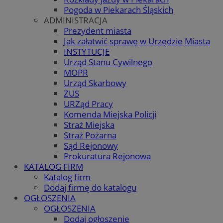
Pogoda w Piekarach Śląskich
ADMINISTRACJA
Prezydent miasta
Jak załatwić sprawę w Urzędzie Miasta
INSTYTUCJE
Urząd Stanu Cywilnego
MOPR
Urząd Skarbowy
ZUS
URZąd Pracy
Komenda Miejska Policji
Straż Miejska
Straż Pożarna
Sąd Rejonowy
Prokuratura Rejonowa
KATALOG FIRM
Katalog firm
Dodaj firmę do katalogu
OGŁOSZENIA
OGŁOSZENIA
Dodaj ogłoszenie