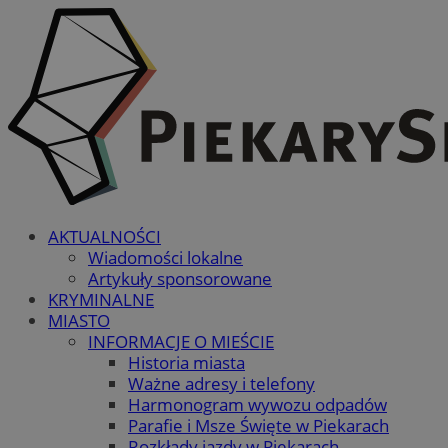
AKTUALNOŚCI
Wiadomości lokalne
Artykuły sponsorowane
KRYMINALNE
MIASTO
INFORMACJE O MIEŚCIE
Historia miasta
Ważne adresy i telefony
Harmonogram wywozu odpadów
Parafie i Msze Święte w Piekarach
Rozkłady jazdy w Piekarach