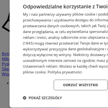
Odpowiedzialne korzystanie z Two
My i nasi partnerzy używamy plików cookie i podo
przechowywania i uzyskiwania dostępu do informa
przetwarzania danych osobowych, takich jak Twój ad
dane przeglądania, w celu wyświetlania spersonali
reklam i treści, analizy odbiorców oraz ulepszania 
(1845)
mogą również przetwarzać Twoje dane w tych
wykorzystywać precyzyjne dane geolokalizacyjne i
Bytom
-
Chorzów
-
Gliwice
-
Katowice
-
Łaziska Górne
-
dotyczą wyłącznie tej witryny. Niektórzy dostawcy
Mikołów
-
Mysłowice
-
Orzesze
-
Piekary Śląskie
-
uzasadnionym interesie zamiast na zgodzie; masz 
Pyskowice
-
Ruda Śląska
-
Rybnik
-
Siemianowice
-
Ustawieniach reklam
. Możesz w każdej chwili wyc
Silesia.info.pl
-
Sosnowiec
-
Świętochłowice
-
Tychy
-
plików cookie
.
Polityka prywatności
Wodzisław
-
Zabrze
-
Żory
Portal
ODRZUĆ WSZYSTKIE
Redakcja
Patronat medialny
POKAŻ SZCZEGÓŁY
Praktyki w silesia.info.pl
Regulaminy