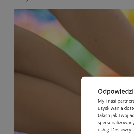
Odpowiedzia
My i nasi partne
uzyskiwania dost
takich jak Twój a
spersonalizowanyc
usług.
Dostawcy s