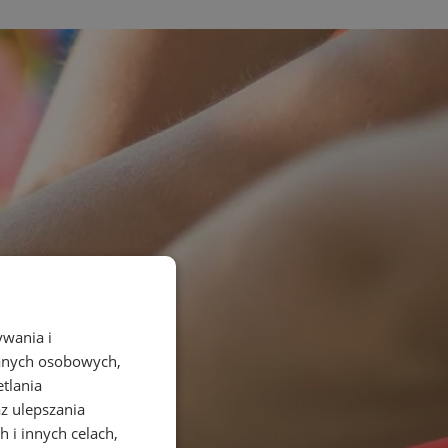
ywania i
danych osobowych,
etlania
az ulepszania
 i innych celach,