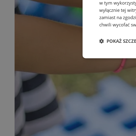
w tym wykorzysty
wyłącznie tej wi
zamiast na zgodz
chwili wycofać s
POKAŻ SZCZ
Niezbędne
Ni
Niezbędne pliki cook
zarządzanie kontem. 
Nazwa