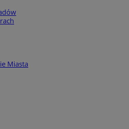
adów
arach
ie Miasta