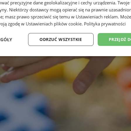
wać precyzyjne dane geolokalizacyjne i cechy urządzenia. Twoje
tryny. Niektórzy dostawcy mogą opierać się na prawnie uzasadnio
ie; masz prawo sprzeciwić się temu w
Ustawieniach reklam
. Może
woją zgodę w
Ustawieniach plików cookie
.
Polityka prywatności
EGÓŁY
ODRZUĆ WSZYSTKIE
PRZEJDŹ 
Wydajność
Targetowanie
Funkcjonalność
Ni
ezbędne
Wydajność
Targetowanie
Funkcjonalność
Niesklasyfikow
ie umożliwiają korzystanie z podstawowych funkcji strony internetowej, takich jak log
Bez niezbędnych plików cookie nie można prawidłowo korzystać ze strony internetowe
Okres
Provider
/
Domena
Opis
przechowywania