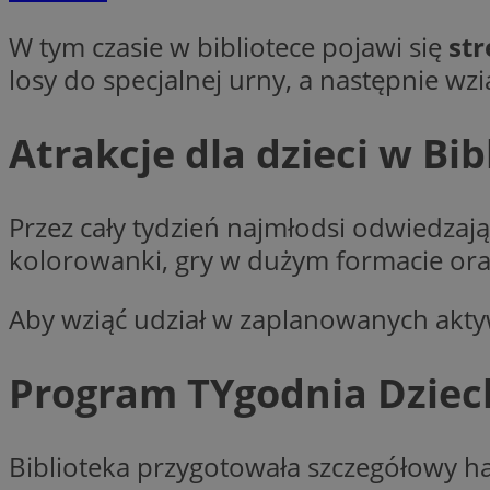
W tym czasie w bibliotece pojawi się
str
losy do specjalnej urny, a następnie wz
Nazwa
Pro
Nazwa
Nazwa
Do
Nazwa
Atrakcje dla dzieci w Bib
openstat_gid
ustat_gid
google_push
.bi
ustat_3zn4uzjz1qh
__Secure-
ROLLOUT_TOKEN
openstat_ui7qxbn
Przez cały tydzień najmłodsi odwiedzają
ustat_mscumsezXj6
kolorowanki, gry w dużym formacie oraz
ustat_h0XXxbtbr5aj
sa-user-id-v3
tuuid
__mguid_
Aby wziąć udział w zaplanowanych akty
tuuid
_clck
Program TYgodnia Dziec
OAID
_clsk
ustat_5ei1p1pnc3n
Biblioteka przygotowała szczegółowy h
__mguid_