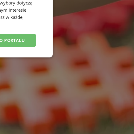
 wybory dotyczą
nym interesie
sz w każdej
DO PORTALU
esklasyfikowane
ane
owanie użytkownika i
j.