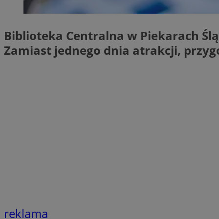
SessID
QeSessID
Biblioteka Centralna w Piekarach Ś
MvSessID
Zamiast jednego dnia atrakcji, przy
VISITOR_PRIVACY_
INGRESSCOOKIE
CookieScriptConse
__cf_bm
reklama