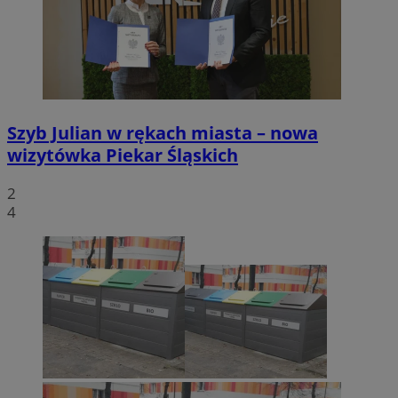
Szyb Julian w rękach miasta – nowa
wizytówka Piekar Śląskich
2
4