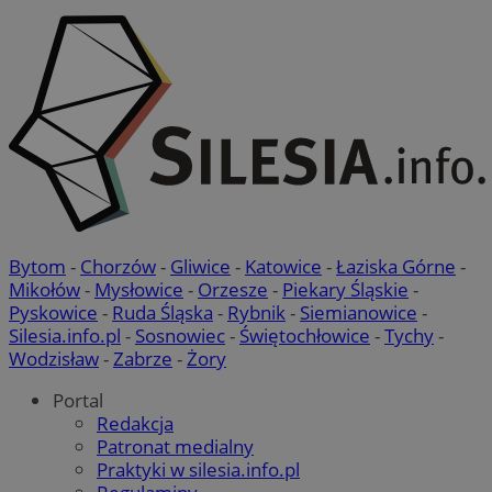
Bytom
-
Chorzów
-
Gliwice
-
Katowice
-
Łaziska Górne
-
Mikołów
-
Mysłowice
-
Orzesze
-
Piekary Śląskie
-
Pyskowice
-
Ruda Śląska
-
Rybnik
-
Siemianowice
-
Silesia.info.pl
-
Sosnowiec
-
Świętochłowice
-
Tychy
-
Wodzisław
-
Zabrze
-
Żory
Portal
Redakcja
Patronat medialny
Praktyki w silesia.info.pl