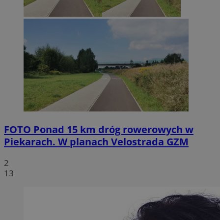
FOTO
Ponad 15 km dróg rowerowych w
Piekarach. W planach Velostrada GZM
2
13