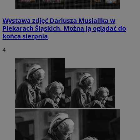
Wystawa zdjęć Dariusza Musialika w
Piekarach Śląskich. Można ją oglądać do
końca sierpnia
4