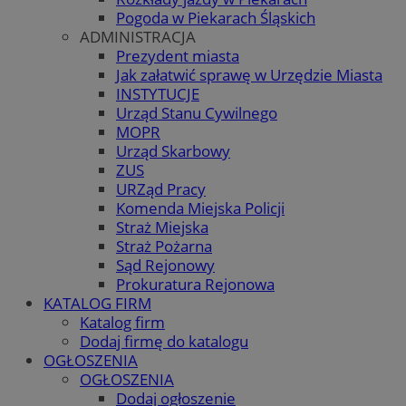
Pogoda w Piekarach Śląskich
ADMINISTRACJA
Prezydent miasta
Jak załatwić sprawę w Urzędzie Miasta
INSTYTUCJE
Urząd Stanu Cywilnego
MOPR
Urząd Skarbowy
ZUS
URZąd Pracy
Komenda Miejska Policji
Straż Miejska
Straż Pożarna
Sąd Rejonowy
Prokuratura Rejonowa
KATALOG FIRM
Katalog firm
Dodaj firmę do katalogu
OGŁOSZENIA
OGŁOSZENIA
Dodaj ogłoszenie