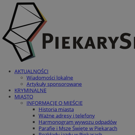
AKTUALNOŚCI
Wiadomości lokalne
Artykuły sponsorowane
KRYMINALNE
MIASTO
INFORMACJE O MIEŚCIE
Historia miasta
Ważne adresy i telefony
Harmonogram wywozu odpadów
Parafie i Msze Święte w Piekarach
Rozkłady jazdy w Piekarach