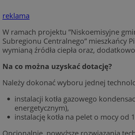
SessID
reklama
QeSessID
MvSessID
W ramach projektu ”Niskoemisyjne gminy
VISITOR_PRIVACY_
Subregionu Centralnego” mieszkańcy Pi
wymianą źródła ciepła oraz, dodatkowo,
Na co można uzyskać dotację?
INGRESSCOOKIE
Należy dokonać wyboru jednej technolo
instalacji kotła gazowego kondens
CookieScriptConse
energetycznym),
instalację kotła na pelet o mocy 
__cf_bm
Opcjonalnie, powyższe rozwiązania tec