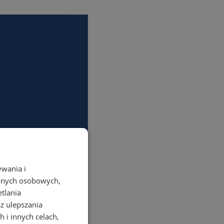
ywania i
danych osobowych,
etlania
az ulepszania
 i innych celach,