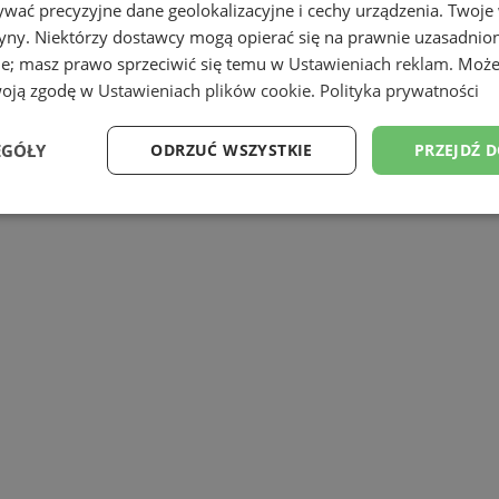
wać precyzyjne dane geolokalizacyjne i cechy urządzenia. Twoje
tryny. Niektórzy dostawcy mogą opierać się na prawnie uzasadnio
ie; masz prawo sprzeciwić się temu w
Ustawieniach reklam
. Może
woją zgodę w
Ustawieniach plików cookie
.
Polityka prywatności
wniosków do udziału w projekcie pn. ”Ni
nie niskiej emisji na terenie Subregion
EGÓŁY
ODRZUĆ WSZYSTKIE
PRZEJDŹ 
 nabór wniosków.
Wydajność
Targetowanie
Funkcjonalność
Ni
ezbędne
Wydajność
Targetowanie
Funkcjonalność
Niesklasyfikow
ie umożliwiają korzystanie z podstawowych funkcji strony internetowej, takich jak log
Bez niezbędnych plików cookie nie można prawidłowo korzystać ze strony internetowe
Okres
Provider
/
Domena
Opis
przechowywania