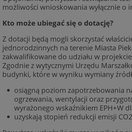
możliwości wnioskowania wyłącznie o in
Kto może ubiegać się o dotację?
Nazwa
Pro
Nazwa
Nazwa
Do
Z dotacji będą mogli skorzystać właści
Nazwa
openstat_gid
ustat_gid
google_push
.bi
jednorodzinnych na terenie Miasta Pieka
ustat_3zn4uzjz1qh
__Secure-
ROLLOUT_TOKEN
zakwalifikowane do udziału w projekcie
openstat_ui7qxbn
Zgodnie z wytycznymi Urzędu Marszałko
ustat_mscumsezXj6
budynki, które w wyniku wymiany źródła
ustat_h0XXxbtbr5aj
sa-user-id-v3
tuuid
__mguid_
osiągną poziom zapotrzebowania na
ogrzewania, wentylacji oraz przygo
tuuid
_clck
wyrażonego wskaźnikiem EPH+W dl
uzyskają stopień redukcji emisji CO
OAID
_clsk
ustat_5ei1p1pnc3n
__mguid_