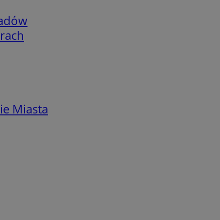
adów
arach
ie Miasta