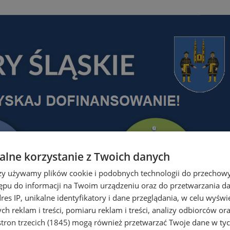
lne korzystanie z Twoich danych
rzy używamy plików cookie i podobnych technologii do przechow
ępu do informacji na Twoim urządzeniu oraz do przetwarzania 
dres IP, unikalne identyfikatory i dane przeglądania, w celu wyświ
h reklam i treści, pomiaru reklam i treści, analizy odbiorców or
tron trzecich (1845)
mogą również przetwarzać Twoje dane w tych