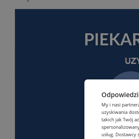
Odpowiedzia
My i nasi partne
uzyskiwania dost
takich jak Twój a
spersonalizowanyc
usług.
Dostawcy s