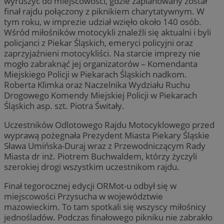
wyruszyć do miejscowości, gdzie zaplanowany został
finał rajdu połączony z piknikiem charytatywnym. W
tym roku, w imprezie udział wzięło około 140 osób.
Wśród miłośników motocykli znaleźli się aktualni i byli
policjanci z Piekar Śląskich, emeryci policyjni oraz
zaprzyjaźnieni motocykliści. Na starcie imprezy nie
mogło zabraknąć jej organizatorów – Komendanta
Miejskiego Policji w Piekarach Śląskich nadkom.
Roberta Klimka oraz Naczelnika Wydziału Ruchu
Drogowego Komendy Miejskiej Policji w Piekarach
Śląskich asp. szt. Piotra Świtały.
Uczestników Odlotowego Rajdu Motocyklowego przed
wyprawą pożegnała Prezydent Miasta Piekary Śląskie
Sława Umińska-Duraj wraz z Przewodniczącym Rady
Miasta dr inż. Piotrem Buchwaldem, którzy życzyli
szerokiej drogi wszystkim uczestnikom rajdu.
Finał tegorocznej edycji ORMot-u odbył się w
miejscowości Przysucha w województwie
mazowieckim. To tam spotkali się wszyscy miłośnicy
jednośladów. Podczas finałowego pikniku nie zabrakło