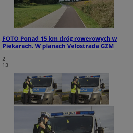
FOTO
Ponad 15 km dróg rowerowych w
Piekarach. W planach Velostrada GZM
2
13