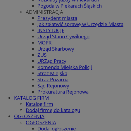
Pogoda w Piekarach Śląskich
ADMINISTRACJA
Prezydent miasta
Jak załatwić sprawę w Urzędzie Miasta
INSTYTUCJE
Urząd Stanu Cywilnego
MOPR
Urząd Skarbowy
ZUS
URZąd Pracy
Komenda Miejska Policji
Straż Miejska
Straż Pożarna
Sąd Rejonowy
Prokuratura Rejonowa
KATALOG FIRM
Katalog firm
Dodaj firmę do katalogu
OGŁOSZENIA
OGŁOSZENIA
Dodaj ogłoszenie