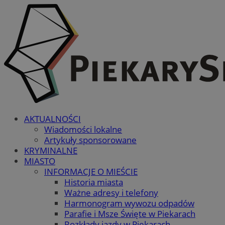
AKTUALNOŚCI
Wiadomości lokalne
Artykuły sponsorowane
KRYMINALNE
MIASTO
INFORMACJE O MIEŚCIE
Historia miasta
Ważne adresy i telefony
Harmonogram wywozu odpadów
Parafie i Msze Święte w Piekarach
Rozkłady jazdy w Piekarach