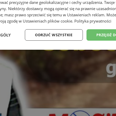
wać precyzyjne dane geolokalizacyjne i cechy urządzenia. Twoje
tryny. Niektórzy dostawcy mogą opierać się na prawnie uzasadnio
ie; masz prawo sprzeciwić się temu w
Ustawieniach reklam
. Może
woją zgodę w
Ustawieniach plików cookie
.
Polityka prywatności
EGÓŁY
ODRZUĆ WSZYSTKIE
PRZEJDŹ 
Wydajność
Targetowanie
Funkcjonalność
Ni
ezbędne
Wydajność
Targetowanie
Funkcjonalność
Niesklasyfikow
ie umożliwiają korzystanie z podstawowych funkcji strony internetowej, takich jak log
Bez niezbędnych plików cookie nie można prawidłowo korzystać ze strony internetowe
Okres
Provider
/
Domena
Opis
przechowywania