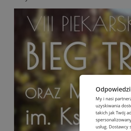
Odpowiedzia
My i nasi partne
uzyskiwania dost
takich jak Twój a
spersonalizowanyc
usług.
Dostawcy s