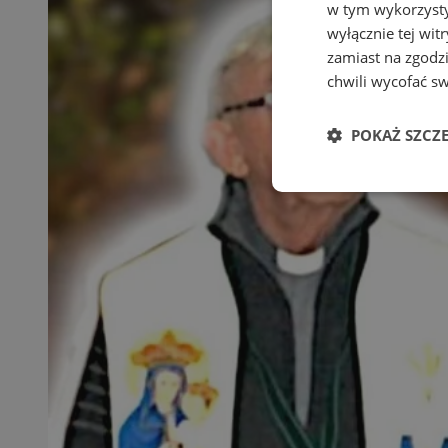
w tym wykorzysty
wyłącznie tej wi
zamiast na zgodz
chwili wycofać s
POKAŻ SZCZ
Niezbędne
Ni
Niezbędne pliki cook
zarządzanie kontem. 
Nazwa