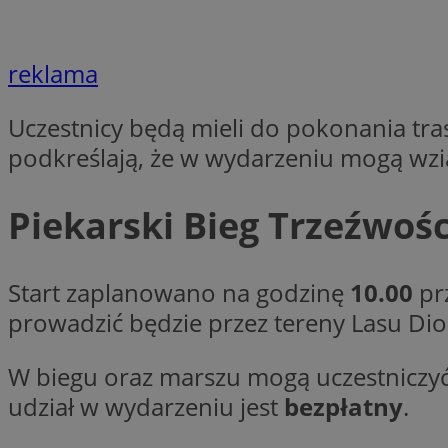
reklama
Nazwa
Pro
Nazwa
Nazwa
Do
Uczestnicy będą mieli do pokonania tra
Nazwa
openstat_gid
ustat_gid
google_push
.bi
podkreślają, że w wydarzeniu mogą wzią
ustat_3zn4uzjz1qh
__Secure-
ROLLOUT_TOKEN
openstat_ui7qxbn
Piekarski Bieg Trzeźwości
ustat_mscumsezXj6
ustat_h0XXxbtbr5aj
sa-user-id-v3
tuuid
__mguid_
Start zaplanowano na godzinę
10.00
prz
prowadzić będzie przez tereny Lasu Dio
tuuid
_clck
W biegu oraz marszu mogą uczestniczyć
OAID
udział w wydarzeniu jest
bezpłatny
.
_clsk
ustat_5ei1p1pnc3n
__mguid_