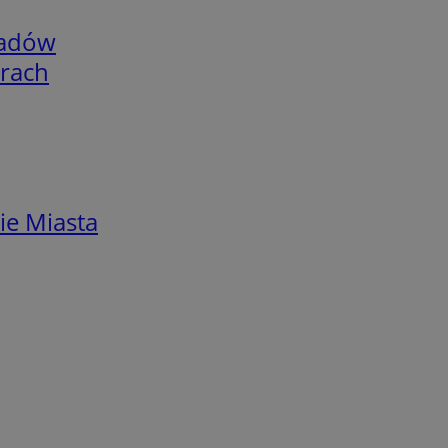
adów
arach
ie Miasta