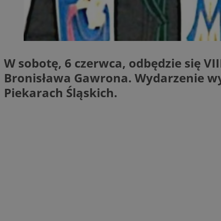
SessID
QeSessID
MvSessID
VISITOR_PRIVACY_
W sobotę, 6 czerwca, odbędzie się VI
Bronisława Gawrona. Wydarzenie wyst
Piekarach Śląskich.
INGRESSCOOKIE
CookieScriptConse
__cf_bm