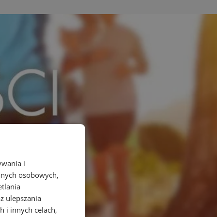
ywania i
danych osobowych,
etlania
az ulepszania
 i innych celach,