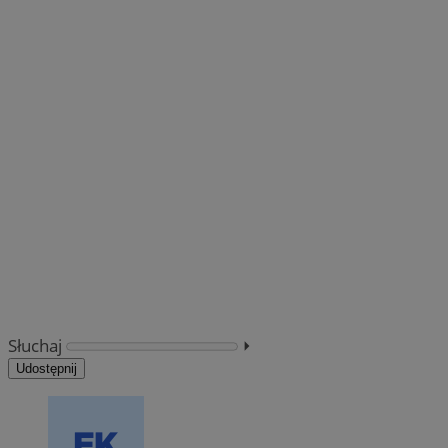
Słuchaj
⏵︎
Udostępnij