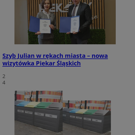
Szyb Julian w rękach miasta – nowa
wizytówka Piekar Śląskich
2
4