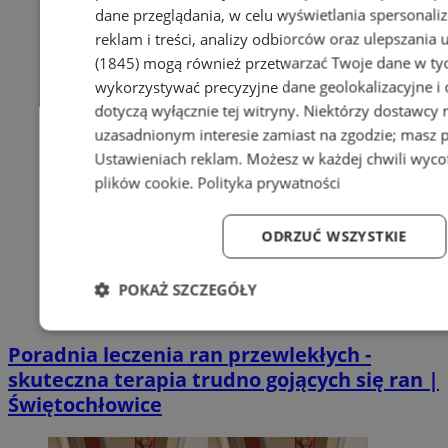
dane przeglądania, w celu wyświetlania spersonali
reklam i treści, analizy odbiorców oraz ulepszania 
(1845)
mogą również przetwarzać Twoje dane w tych
wykorzystywać precyzyjne dane geolokalizacyjne i
dotyczą wyłącznie tej witryny. Niektórzy dostawcy
uzasadnionym interesie zamiast na zgodzie; masz 
Ustawieniach reklam
. Możesz w każdej chwili wyc
plików cookie
.
Polityka prywatności
ODRZUĆ WSZYSTKIE
POKAŻ SZCZEGÓŁY
Niezbędne
Wydajność
Targetowanie
Fun
Poradnia leczenia ran przewlekłych -
skuteczna terapia trudno gojących się ran |
Świętochłowice