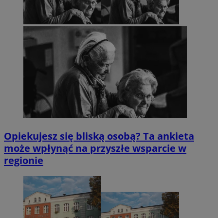
Opiekujesz się bliską osobą? Ta ankieta
może wpłynąć na przyszłe wsparcie w
regionie