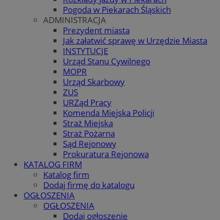
Pogoda w Piekarach Śląskich
ADMINISTRACJA
Prezydent miasta
Jak załatwić sprawę w Urzędzie Miasta
INSTYTUCJE
Urząd Stanu Cywilnego
MOPR
Urząd Skarbowy
ZUS
URZąd Pracy
Komenda Miejska Policji
Straż Miejska
Straż Pożarna
Sąd Rejonowy
Prokuratura Rejonowa
KATALOG FIRM
Katalog firm
Dodaj firmę do katalogu
OGŁOSZENIA
OGŁOSZENIA
Dodaj ogłoszenie