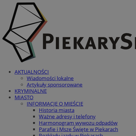
AKTUALNOŚCI
Wiadomości lokalne
Artykuły sponsorowane
KRYMINALNE
MIASTO
INFORMACJE O MIEŚCIE
Historia miasta
Ważne adresy i telefony
Harmonogram wywozu odpadów
Parafie i Msze Święte w Piekarach
Rozkłady jazdy w Piekarach