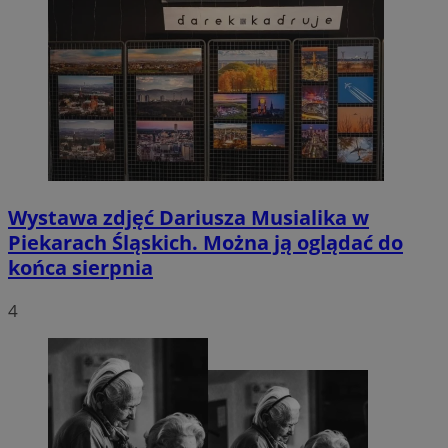
Wystawa zdjęć Dariusza Musialika w
Piekarach Śląskich. Można ją oglądać do
końca sierpnia
4