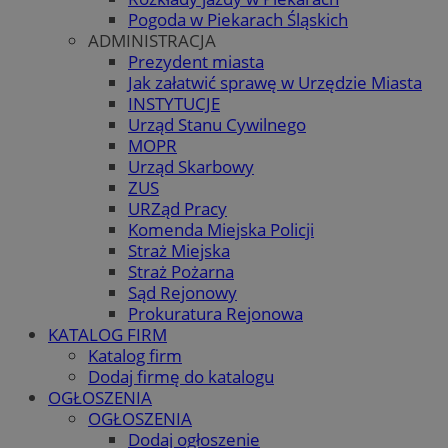
Pogoda w Piekarach Śląskich
ADMINISTRACJA
Prezydent miasta
Jak załatwić sprawę w Urzędzie Miasta
INSTYTUCJE
Urząd Stanu Cywilnego
MOPR
Urząd Skarbowy
ZUS
URZąd Pracy
Komenda Miejska Policji
Straż Miejska
Straż Pożarna
Sąd Rejonowy
Prokuratura Rejonowa
KATALOG FIRM
Katalog firm
Dodaj firmę do katalogu
OGŁOSZENIA
OGŁOSZENIA
Dodaj ogłoszenie