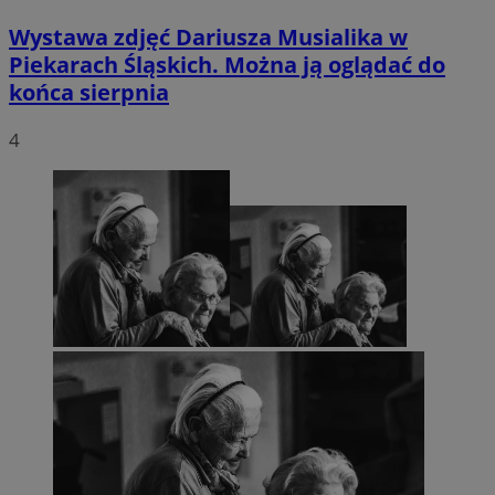
Wystawa zdjęć Dariusza Musialika w
Piekarach Śląskich. Można ją oglądać do
końca sierpnia
4