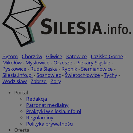
Bytom
-
Chorzów
-
Gliwice
-
Katowice
-
Łaziska Górne
-
Mikołów
-
Mysłowice
-
Orzesze
-
Piekary Śląskie
-
Pyskowice
-
Ruda Śląska
-
Rybnik
-
Siemianowice
-
Silesia.info.pl
-
Sosnowiec
-
Świętochłowice
-
Tychy
-
Wodzisław
-
Zabrze
-
Żory
Portal
Redakcja
Patronat medialny
Praktyki w silesia.info.pl
Regulaminy
Polityka prywatności
Oferta