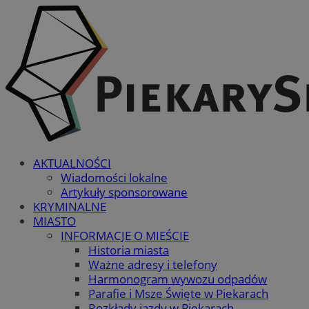
AKTUALNOŚCI
Wiadomości lokalne
Artykuły sponsorowane
KRYMINALNE
MIASTO
INFORMACJE O MIEŚCIE
Historia miasta
Ważne adresy i telefony
Harmonogram wywozu odpadów
Parafie i Msze Święte w Piekarach
Rozkłady jazdy w Piekarach