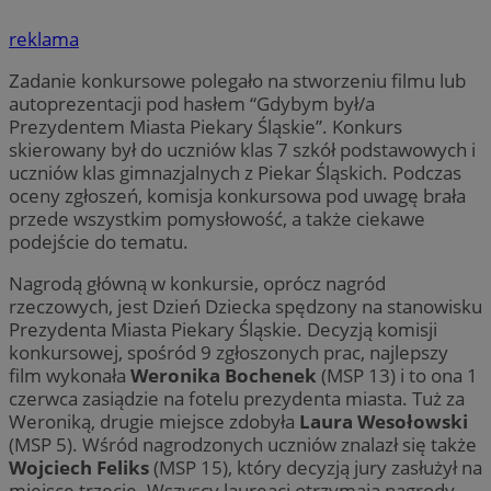
reklama
Zadanie konkursowe polegało na stworzeniu filmu lub
autoprezentacji pod hasłem “Gdybym był/a
Prezydentem Miasta Piekary Śląskie”. Konkurs
skierowany był do uczniów klas 7 szkół podstawowych i
uczniów klas gimnazjalnych z Piekar Śląskich. Podczas
oceny zgłoszeń, komisja konkursowa pod uwagę brała
przede wszystkim pomysłowość, a także ciekawe
podejście do tematu.
Nagrodą główną w konkursie, oprócz nagród
rzeczowych, jest Dzień Dziecka spędzony na stanowisku
Prezydenta Miasta Piekary Śląskie. Decyzją komisji
konkursowej, spośród 9 zgłoszonych prac, najlepszy
film wykonała
Weronika Bochenek
(MSP 13) i to ona 1
czerwca zasiądzie na fotelu prezydenta miasta. Tuż za
Weroniką, drugie miejsce zdobyła
Laura Wesołowski
(MSP 5). Wśród nagrodzonych uczniów znalazł się także
Wojciech Feliks
(MSP 15), który decyzją jury zasłużył na
miejsce trzecie. Wszyscy laureaci otrzymają nagrody